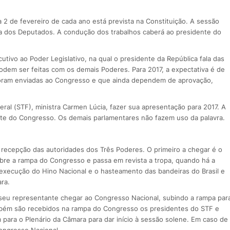
 2 de fevereiro de cada ano está prevista na Constituição. A sessão
ara dos Deputados. A condução dos trabalhos caberá ao presidente do
ivo ao Poder Legislativo, na qual o presidente da República fala das
podem ser feitas com os demais Poderes. Para 2017, a expectativa é de
oram enviadas ao Congresso e que ainda dependem de aprovação,
ral (STF), ministra Carmen Lúcia, fazer sua apresentação para 2017. A
te do Congresso. Os demais parlamentares não fazem uso da palavra.
e recepção das autoridades dos Três Poderes. O primeiro a chegar é o
bre a rampa do Congresso e passa em revista a tropa, quando há a
a execução do Hino Nacional e o hasteamento das bandeiras do Brasil e
ra.
 seu representante chegar ao Congresso Nacional, subindo a rampa par
bém são recebidos na rampa do Congresso os presidentes do STF e
 para o Plenário da Câmara para dar início à sessão solene. Em caso de
Congresso Nacional.