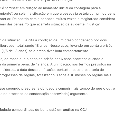
P é “omissa” em relação ao momento inicial da contagem para a
iente”, ou seja, na situação em que a pessoa já esteja cumprindo pen
terior. De acordo com o senador, muitas vezes o magistrado considera
 das penas, “o que acarreta situação de evidente injustiça”.
o da situação. Ele cita a condição de um preso condenado por dois
liberdade, totalizando 18 anos. Nesse caso, levando em conta a prisão
s (1/6 de 18 anos) se o preso tiver bom comportamento.
ta, de modo que a pena de prisão por 6 anos aconteça quando o
da primeira pena, de 12 anos. A unificação, nos termos previstos na
considerada a data dessa unificação, portanto, esse preso teria de
 progressão de regime, totalizando 3 anos e 10 meses no regime mais
s esse segundo preso seria obrigado a cumprir mais tempo do que o outro
osa no processo da condenação sobrevinda”, argumenta.
edade compartilhada de bens está em análise na CCJ