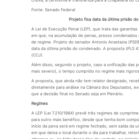
Fonte: Senado Federal
Projeto fixa data da última prisão 
A Lei de Execução Penal (LEP), que trata das garantias
em que, na acumulação de penas, presos condenados a
de regime. Projeto do senador Antonio Anastasia (PSDB
data da última prisão do condenado. A proposta (PLS 43
(CCJ).
Além disso, segundo o projeto, caso a unificação das 
mais severo), o tempo cumprido no regime mais rigoros
A proposta, que ainda não tem relator designado, rece
diretamente para análise na Câmara dos Deputados, e
que a decisão final no Senado seja em Plenário.
Regimes
A LEP (Lei 7.210/1984) prevê três regimes de cumprime
para outro mais benéfico, desde que tenha bom compor
início da pena será em regime fechado, sem saída da u
em que deixa o local durante o dia para trabalhar, reto
albergue ou, na falta desse tipo de unidade, na própri