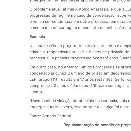
O problema atual, afirma Antonio Anastasia, é que a LE
progressão de regime no caso de condenação “superven
e vem a ser condenada em outro processo, em data pos
como marco de contagem o momento da unificação (soma)
Exemplo
Na justificação do projeto, Anastasia apresenta exempl
crimes a, respectivamente, 12 e 6 anos de privação de 
processual, a primeira progressão ocorrerá após 3 ano
Em outro caso, no entanto, um dos processos se arras
condenado já cumpriu um ano de prisão em decorrência 
LEP (artigo 111), resulta em 17 anos restantes. Se for 
cumprir mais 2 anos e 10 meses (1/6) para conseguir a
severo.
“Haveria nítida violação do princípio da isonomia, poi
em regime mais severo, isso porque a Justiça foi mor
Fonte: Senado Federal
Regulamentação do modelo de propri