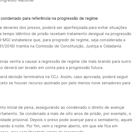
do condenado para referência na progressão de regime
 e deveres dos presos, poderá ser aperfeiçoada para evitar situações
 tempo idêntico de prisão recebam tratamento desigual na progressão
-MG) estabelece que, para progredir de regime, seja considerada a
1/2016) tramita na Comissão de Constituição, Justiça e Cidadania
penas venha a causar a regressão de regime (de mais brando para outro
o deverá ser levado em conta para a progressão futura.
berá decisão terminativa na CCJ. Assim, caso aprovada, poderá seguir
xceto se houver recurso assinado por pelo menos nove senadores para
nto inicial de pena, assegurando ao condenado o direito de avançar
tamento. Se condenado a mais de oito anos de prisão, por exemplo, o
nidade prisional. Depois o preso pode avançar para o semiaberto, aquel
rnando à noite. Por fim, vem o regime aberto, em que ele fica em
a casa, mas sem liberdade ampla de locomoção.