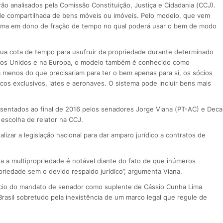
ão analisados pela Comissão Constituição, Justiça e Cidadania (CCJ).
de compartilhada de bens móveis ou imóveis. Pelo modelo, que vem
forma em dono de fração de tempo no qual poderá usar o bem de modo
ua cota de tempo para usufruir da propriedade durante determinado
ados Unidos e na Europa, o modelo também é conhecido como
 menos do que precisariam para ter o bem apenas para si, os sócios
cos exclusivos, iates e aeronaves. O sistema pode incluir bens mais
sentados ao final de 2016 pelos senadores Jorge Viana (PT-AC) e Deca
escolha de relator na CCJ.
izar a legislação nacional para dar amparo jurídico a contratos de
ra a multipropriedade é notável diante do fato de que inúmeros
riedade sem o devido respaldo jurídico”, argumenta Viana.
ício do mandato de senador como suplente de Cássio Cunha Lima
rasil sobretudo pela inexistência de um marco legal que regule de