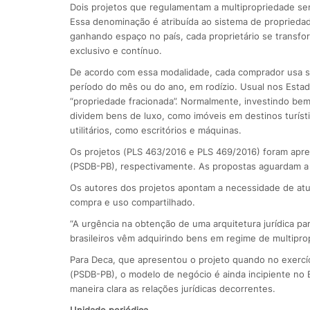
Dois projetos que regulamentam a multipropriedade ser
Essa denominação é atribuída ao sistema de proprieda
ganhando espaço no país, cada proprietário se trans
exclusivo e contínuo.
De acordo com essa modalidade, cada comprador usa s
período do mês ou do ano, em rodízio. Usual nos Est
“propriedade fracionada”. Normalmente, investindo bem
dividem bens de luxo, como imóveis em destinos turísti
utilitários, como escritórios e máquinas.
Os projetos (PLS 463/2016 e PLS 469/2016) foram apre
(PSDB-PB), respectivamente. As propostas aguardam a 
Os autores dos projetos apontam a necessidade de atual
compra e uso compartilhado.
“A urgência na obtenção de uma arquitetura jurídica pa
brasileiros vêm adquirindo bens em regime de multiprop
Para Deca, que apresentou o projeto quando no exerc
(PSDB-PB), o modelo de negócio é ainda incipiente no B
maneira clara as relações jurídicas decorrentes.
Unidade periódica