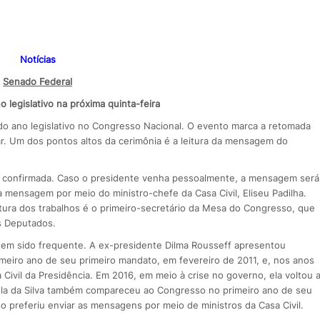
Notícias
Senado Federal
 legislativo na próxima quinta-feira
a do ano legislativo no Congresso Nacional. O evento marca a retomada
ar. Um dos pontos altos da cerimônia é a leitura da mensagem do
á confirmada. Caso o presidente venha pessoalmente, a mensagem será
 mensagem por meio do ministro-chefe da Casa Civil, Eliseu Padilha.
tura dos trabalhos é o primeiro-secretário da Mesa do Congresso, que
s Deputados.
tem sido frequente. A ex-presidente Dilma Rousseff apresentou
iro ano de seu primeiro mandato, em fevereiro de 2011, e, nos anos
 Civil da Presidência. Em 2016, em meio à crise no governo, ela voltou 
Lula da Silva também compareceu ao Congresso no primeiro ano de seu
preferiu enviar as mensagens por meio de ministros da Casa Civil.