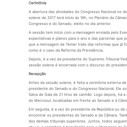
Cerimônia
A abertura das atividades do Congresso Nacional no dia
solene de 2017 terá início às 16h, no Plenário da Câm
Congresso e do Senado, eleito no dia anterior.
A sessão tem início com a mensagem enviada pelo Execut
expectativas e planos para o ano e das parcerias que 
que a mensagem de Temer trate das reformas que já f
como é o caso da Reforma da Previdência.
Depois, é a vez da presidente do Supremo Tribunal Fede
sessão solene é encerrada com o discurso do presiden
Recepção
Antes da sessão solene, é feita a cerimônia externa d
presidente do Senado e do Congresso Nacional. Ele so
Salva de Gala de 21 tiros de canhão. Logo depois, há 
do Mercosul, localizadas em frente ao Senado e à Câma
Em seguida, é a vez do presidente da República ou de
encontrar os presidentes do Senado e da Câmara. Tam
dos demais tribunais superiores. Juntos, todos seguem
chuva, a cerimônia é transferida para a Chapelaria do 