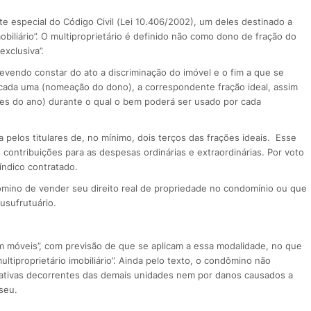
te especial do Código Civil (Lei 10.406/2002), um deles destinado a
obiliário”. O multiproprietário é definido não como dono de fração do
xclusiva”.
devendo constar do ato a discriminação do imóvel e o fim a que se
e cada uma (nomeação do dono), a correspondente fração ideal, assim
es do ano) durante o qual o bem poderá ser usado por cada
 pelos titulares de, no mínimo, dois terços das frações ideais. Esse
contribuições para as despesas ordinárias e extraordinárias. Por voto
índico contratado.
dômino de vender seu direito real de propriedade no condomínio ou que
usufrutuário.
em móveis”, com previsão de que se aplicam a essa modalidade, no que
tiproprietário imobiliário”. Ainda pelo texto, o condômino não
strativas decorrentes das demais unidades nem por danos causados a
seu.