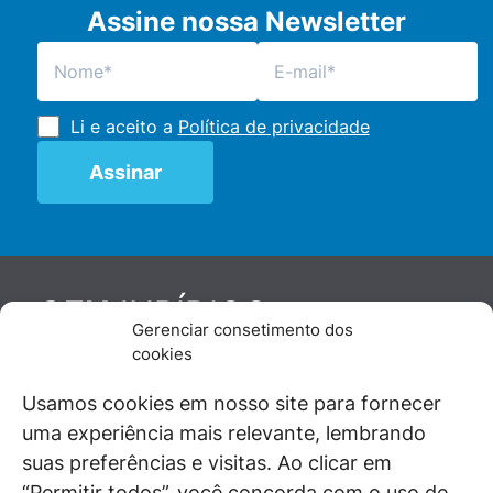
Assine nossa Newsletter
Li e aceito a
Política de privacidade
JURÍDICO
GEN
Gerenciar consetimento dos
De maneira independente, os autores e
cookies
colaboradores do GEN Jurídico, renomados
juristas e doutrinadores nacionais, se posicionam
Usamos cookies em nosso site para fornecer
diante de questões relevantes do cotidiano e
uma experiência mais relevante, lembrando
universo jurídico.
suas preferências e visitas. Ao clicar em
“Permitir todos”, você concorda com o uso de