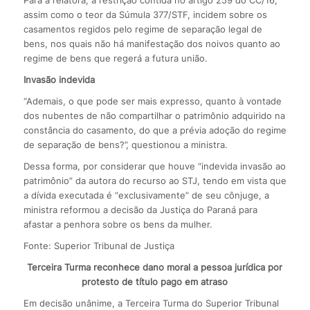
Para a relatora, a restrição contida no artigo 259 do CC/16,
assim como o teor da Súmula 377/STF, incidem sobre os
casamentos regidos pelo regime de separação legal de
bens, nos quais não há manifestação dos noivos quanto ao
regime de bens que regerá a futura união.
Invasão indevida
“Ademais, o que pode ser mais expresso, quanto à vontade
dos nubentes de não compartilhar o patrimônio adquirido na
constância do casamento, do que a prévia adoção do regime
de separação de bens?”, questionou a ministra.
Dessa forma, por considerar que houve “indevida invasão ao
patrimônio” da autora do recurso ao STJ, tendo em vista que
a dívida executada é “exclusivamente” de seu cônjuge, a
ministra reformou a decisão da Justiça do Paraná para
afastar a penhora sobre os bens da mulher.
Fonte: Superior Tribunal de Justiça
Terceira Turma reconhece dano moral a pessoa jurídica por
protesto de título pago em atraso
Em decisão unânime, a Terceira Turma do Superior Tribunal