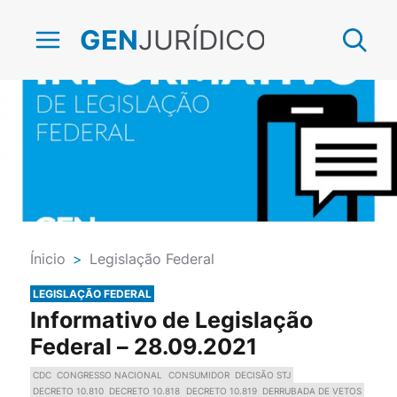
JURÍDICO
GEN
Ínicio
>
Legislação Federal
LEGISLAÇÃO FEDERAL
Informativo de Legislação
Federal – 28.09.2021
CDC
CONGRESSO NACIONAL
CONSUMIDOR
DECISÃO STJ
DECRETO 10.810
DECRETO 10.818
DECRETO 10.819
DERRUBADA DE VETOS