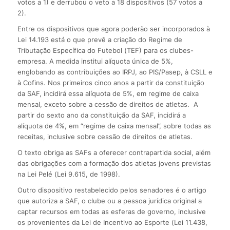
votos a 1) e derrubou o veto a 18 dispositivos (57 votos a
2).
Entre os dispositivos que agora poderão ser incorporados à
Lei 14.193 está o que prevê a criação do Regime de
Tributação Específica do Futebol (TEF) para os clubes-
empresa. A medida institui alíquota única de 5%,
englobando as contribuições ao IRPJ, ao PIS/Pasep, à CSLL e
à Cofins. Nos primeiros cinco anos a partir da constituição
da SAF, incidirá essa alíquota de 5%, em regime de caixa
mensal, exceto sobre a cessão de direitos de atletas. A
partir do sexto ano da constituição da SAF, incidirá a
alíquota de 4%, em “regime de caixa mensal”, sobre todas as
receitas, inclusive sobre cessão de direitos de atletas.
O texto obriga as SAFs a oferecer contrapartida social, além
das obrigações com a formação dos atletas jovens previstas
na Lei Pelé (Lei 9.615, de 1998).
Outro dispositivo restabelecido pelos senadores é o artigo
que autoriza a SAF, o clube ou a pessoa jurídica original a
captar recursos em todas as esferas de governo, inclusive
os provenientes da Lei de Incentivo ao Esporte (Lei 11.438,