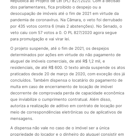
República ao Projeto de Lei (PL) 827/2020. Com a decisão
dos parlamentares, fica proibido o despejo ou a
desocupação de imóveis até o fim de 2021 em virtude da
pandemia de coronavírus. Na Câmara, o veto foi derrubado
por 435 votos contra 6 (mais 2 abstenções). No Senado, o
veto caiu com 57 votos a 0. O PL 827/2020 agora segue
para promulgação e vai virar lei.
O projeto suspende, até o fim de 2021, os despejos
determinados por ações em virtude do não pagamento de
aluguel de imóveis comerciais, de até R$ 1,2 mil, e
residenciais, de até R$ 600. O texto ainda suspende os atos
praticados desde 20 de março de 2020, com exceção dos já
concluídos. Também dispensa o locatário do pagamento de
multa em caso de encerramento de locação de imóvel
decorrente de comprovada perda de capacidade econômica
que inviabilize o cumprimento contratual. Além disso,
autoriza a realização de aditivo em contrato de locação por
meio de correspondências eletrônicas ou de aplicativos de
mensagens.
A dispensa não vale no caso de o imóvel ser a única
propriedade do locador e o dinheiro do aluguel consistir em