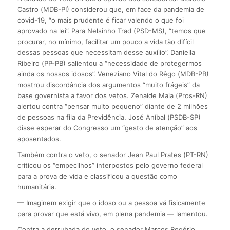
Castro (MDB-PI) considerou que, em face da pandemia de
covid-19, “o mais prudente é ficar valendo o que foi
aprovado na lei”. Para Nelsinho Trad (PSD-MS), “temos que
procurar, no mínimo, facilitar um pouco a vida tão difícil
dessas pessoas que necessitam desse auxílio”. Daniella
Ribeiro (PP-PB) salientou a “necessidade de protegermos
ainda os nossos idosos”. Veneziano Vital do Rêgo (MDB-PB)
mostrou discordância dos argumentos “muito frágeis” da
base governista a favor dos vetos. Zenaide Maia (Pros-RN)
alertou contra “pensar muito pequeno” diante de 2 milhões
de pessoas na fila da Previdência. José Aníbal (PSDB-SP)
disse esperar do Congresso um “gesto de atenção” aos
aposentados.
Também contra o veto, o senador Jean Paul Prates (PT-RN)
criticou os “empecilhos” interpostos pelo governo federal
para a prova de vida e classificou a questão como
humanitária.
— Imaginem exigir que o idoso ou a pessoa vá fisicamente
para provar que está vivo, em plena pandemia — lamentou.
Contra a derrubada do veto, o senador Marcos Rogério