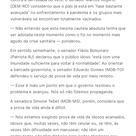
(DEM-RO) considerou que o país já está em “fase bastante
avançada” no enfrentamento à pandemia e os grupos mais
vulneráveis se encontram totalmente vacinados.
— Não entendo que esta mesma cautela absoluta tenha que
ser adotada neste momento como o foi no momento mais
agudo da crise sanitária — ponderou.
Em sentido semelhante, o senador Flávio Bolsonaro
(Patriota-RJ) declarou que o público idoso “está com uma
imunidade suficiente para voltar à normalidade”. Ao orientar
a bancada governista, o senador Eduardo Gomes (MDB-TO)
defendeu o serviço de prova de vida por meio remoto.
— Esse é mais um ponto em que o governo resolveu o
problema e avançou. Nós só não fizemos propaganda.
A senadora Simone Tebet (MDB-MS), porém, considera que
a prova de vida ainda é difícil.
— Nós estamos exigindo prova de vida de idosos acamados,
idosos que, muitas vezes, não têm celular ou, se têm, às
vezes têm dificuldade em manusear; não têm um
computador, não têm dinheiro para poder abastecer seu