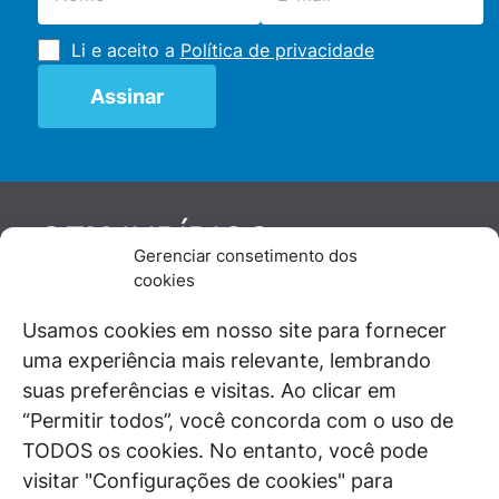
Li e aceito a
Política de privacidade
JURÍDICO
GEN
Gerenciar consetimento dos
De maneira independente, os autores e
cookies
colaboradores do GEN Jurídico, renomados
juristas e doutrinadores nacionais, se posicionam
Usamos cookies em nosso site para fornecer
diante de questões relevantes do cotidiano e
uma experiência mais relevante, lembrando
universo jurídico.
suas preferências e visitas. Ao clicar em
“Permitir todos”, você concorda com o uso de
TODOS os cookies. No entanto, você pode
visitar "Configurações de cookies" para