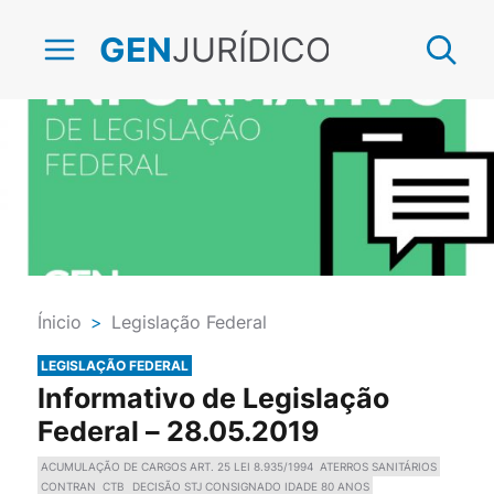
JURÍDICO
GEN
Ínicio
>
Legislação Federal
LEGISLAÇÃO FEDERAL
Informativo de Legislação
Federal – 28.05.2019
ACUMULAÇÃO DE CARGOS ART. 25 LEI 8.935/1994
ATERROS SANITÁRIOS
CONTRAN
CTB
DECISÃO STJ CONSIGNADO IDADE 80 ANOS