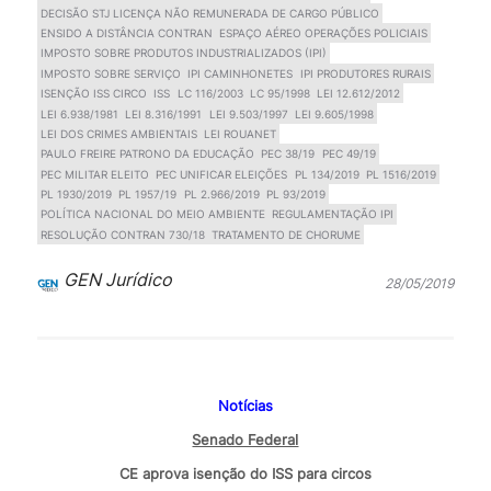
DECISÃO STJ LICENÇA NÃO REMUNERADA DE CARGO PÚBLICO
ENSIDO A DISTÂNCIA CONTRAN
ESPAÇO AÉREO OPERAÇÕES POLICIAIS
IMPOSTO SOBRE PRODUTOS INDUSTRIALIZADOS (IPI)
IMPOSTO SOBRE SERVIÇO
IPI CAMINHONETES
IPI PRODUTORES RURAIS
ISENÇÃO ISS CIRCO
ISS
LC 116/2003
LC 95/1998
LEI 12.612/2012
LEI 6.938/1981
LEI 8.316/1991
LEI 9.503/1997
LEI 9.605/1998
LEI DOS CRIMES AMBIENTAIS
LEI ROUANET
PAULO FREIRE PATRONO DA EDUCAÇÃO
PEC 38/19
PEC 49/19
PEC MILITAR ELEITO
PEC UNIFICAR ELEIÇÕES
PL 134/2019
PL 1516/2019
PL 1930/2019
PL 1957/19
PL 2.966/2019
PL 93/2019
POLÍTICA NACIONAL DO MEIO AMBIENTE
REGULAMENTAÇÃO IPI
RESOLUÇÃO CONTRAN 730/18
TRATAMENTO DE CHORUME
GEN Jurídico
28/05/2019
Notícias
Senado Federal
CE aprova isenção do ISS para circos