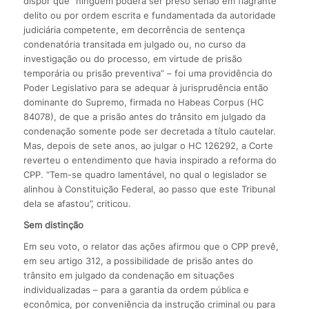
dispor que “ninguém poderá ser preso senão em flagrante
delito ou por ordem escrita e fundamentada da autoridade
judiciária competente, em decorrência de sentença
condenatória transitada em julgado ou, no curso da
investigação ou do processo, em virtude de prisão
temporária ou prisão preventiva” – foi uma providência do
Poder Legislativo para se adequar à jurisprudência então
dominante do Supremo, firmada no Habeas Corpus (HC
84078), de que a prisão antes do trânsito em julgado da
condenação somente pode ser decretada a título cautelar.
Mas, depois de sete anos, ao julgar o HC 126292, a Corte
reverteu o entendimento que havia inspirado a reforma do
CPP. “Tem-se quadro lamentável, no qual o legislador se
alinhou à Constituição Federal, ao passo que este Tribunal
dela se afastou”, criticou.
Sem distinção
Em seu voto, o relator das ações afirmou que o CPP prevê,
em seu artigo 312, a possibilidade de prisão antes do
trânsito em julgado da condenação em situações
individualizadas – para a garantia da ordem pública e
econômica, por conveniência da instrução criminal ou para