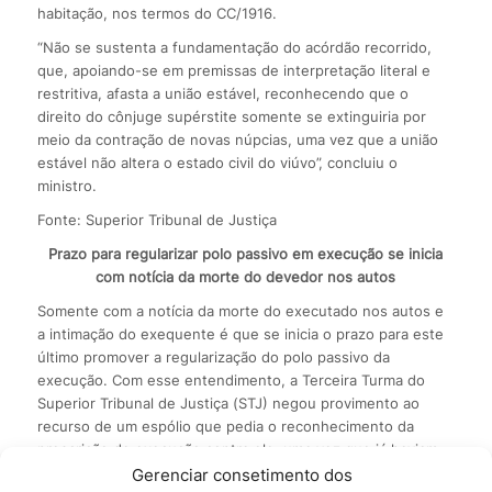
habitação, nos termos do CC/1916.
“Não se sustenta a fundamentação do acórdão recorrido,
que, apoiando-se em premissas de interpretação literal e
restritiva, afasta a união estável, reconhecendo que o
direito do cônjuge supérstite somente se extinguiria por
meio da contração de novas núpcias, uma vez que a união
estável não altera o estado civil do viúvo”, concluiu o
ministro.
Fonte: Superior Tribunal de Justiça
Prazo para regularizar polo passivo em execução se inicia
com notícia da morte do devedor nos autos
Somente com a notícia da morte do executado nos autos e
a intimação do exequente é que se inicia o prazo para este
último promover a regularização do polo passivo da
execução. Com esse entendimento, a Terceira Turma do
Superior Tribunal de Justiça (STJ) negou provimento ao
recurso de um espólio que pedia o reconhecimento da
prescrição de execução contra ele, uma vez que já haviam
decorrido sete anos entre a morte do devedor e a sua int?
Gerenciar consetimento dos