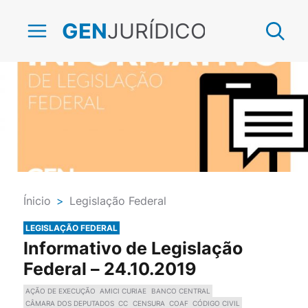
JURÍDICO
GEN
Ínicio
>
Legislação Federal
LEGISLAÇÃO FEDERAL
Informativo de Legislação
Federal – 24.10.2019
AÇÃO DE EXECUÇÃO
AMICI CURIAE
BANCO CENTRAL
CÂMARA DOS DEPUTADOS
CC
CENSURA
COAF
CÓDIGO CIVIL