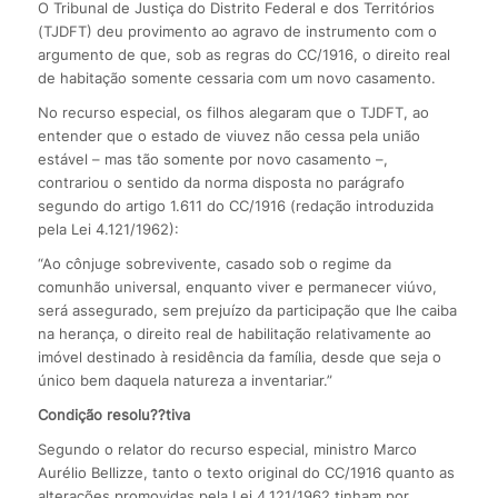
O Tribunal de Justiça do Distrito Federal e dos Territórios
(TJDFT) deu provimento ao agravo de instrumento com o
argumento de que, sob as regras do CC/1916, o direito real
de habitação somente cessaria com um novo casamento.
No recurso especial, os filhos alegaram que o TJDFT, ao
entender que o estado de viuvez não cessa pela união
estável – mas tão somente por novo casamento –,
contrariou o sentido da norma disposta no parágrafo
segundo do artigo 1.611 do CC/1916 (redação introduzida
pela Lei 4.121/1962):
“Ao cônjuge sobrevivente, casado sob o regime da
comunhão universal, enquanto viver e permanecer viúvo,
será assegurado, sem prejuízo da participação que lhe caiba
na herança, o direito real de habilitação relativamente ao
imóvel destinado à residência da família, desde que seja o
único bem daquela natureza a inventariar.”
Condição resolu??tiva
Segundo o relator do recurso especial, ministro Marco
Aurélio Bellizze, tanto o texto original do CC/1916 quanto as
alterações promovidas pela Lei 4.121/1962 tinham por