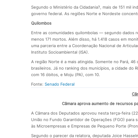
Segundo o Ministério da Cidadania?, mais de 151 mil i
governo federal. As regiões Norte e Nordeste concent
Quilombos
Entre as comunidades quilombolas — segundo dados re
menos 171 mortos. Além disso, há 1.418 casos em moni
uma parceria entre a Coordenação Nacional de Articu
Instituto Socioambiental (ISA).
A região Norte é a mais atingida. Somente no Pará, 46
brasileiros. Já no ranking dos municípios, a cidade do 
com 16 óbitos, e Moju (PA), com 10.
Fonte:
Senado Federal
Câ
Câmara aprova aumento de recursos p
A Câmara dos Deputados aprovou nesta terça-feira (22
União no Fundo Garantidor de Operações (FGO) para se
às Microempresas e Empresas de Pequeno Porte (Pronam
Segundo o parecer da relatora, deputada Joice Hasselm