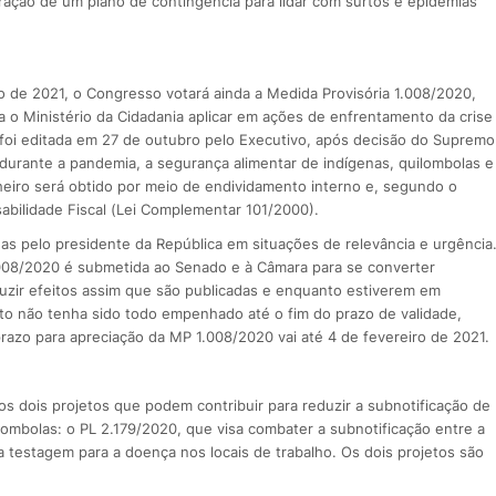
ração de um plano de contingência para lidar com surtos e epidemias
o de 2021, o Congresso votará ainda a Medida Provisória 1.008/2020,
ra o Ministério da Cidadania aplicar em ações de enfrentamento da crise
oi editada em 27 de outubro pelo Executivo, após decisão do Supremo
, durante a pandemia, a segurança alimentar de indígenas, quilombolas e
nheiro será obtido por meio de endividamento interno e, segundo o
bilidade Fiscal (Lei Complementar 101/2000).
as pelo presidente da República em situações de relevância e urgência
1.008/2020 é submetida ao Senado e à Câmara para se converter
duzir efeitos assim que são publicadas e enquanto estiverem em
ito não tenha sido todo empenhado até o fim do prazo de validade,
azo para apreciação da MP 1.008/2020 vai até 4 de fevereiro de 2021.
 dois projetos que podem contribuir para reduzir a subnotificação de
lombolas: o PL 2.179/2020, que visa combater a subnotificação entre a
a testagem para a doença nos locais de trabalho. Os dois projetos são