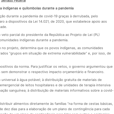
Senado Federal
a indígenas e quilombolas durante a pandemia
eção durante a pandemia de covid-19 graças à derrubada, pelo
ro a dispositivos da Lei 14.021, de 2020, que estabelece apoio aos
dade.
eto parcial do presidente da República ao Projeto de Lei (PL)
comunidades indígenas durante a pandemia.
em no projeto, determina que os povos indígenas, as comunidades
ados “grupos em situação de extrema vulnerabilidade” e, por isso, de
positivos da norma. Para justificar os vetos, o governo argumentou que
ia sem demonstrar o respectivo impacto orçamentário e financeiro.
niversal à água potável; à distribuição gratuita de materiais de
 emergencial de leitos hospitalares e de unidades de terapia intensiva
ação sanguínea; à distribuição de materiais informativos sobre a covid-
stribuir alimentos diretamente às famílias “na forma de cestas básicas,
e dez dias para a elaboração de um plano de contingência para cada