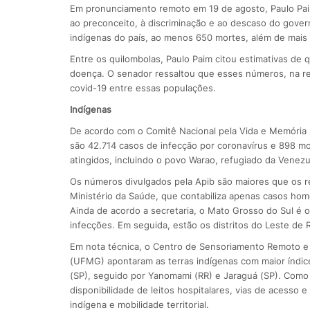
Em pronunciamento remoto em 19 de agosto, Paulo Pai
ao preconceito, à discriminação e ao descaso do gove
indígenas do país, ao menos 650 mortes, além de mais 
Entre os quilombolas, Paulo Paim citou estimativas de 
doença. O senador ressaltou que esses números, na re
covid-19 entre essas populações.
Indígenas
De acordo com o Comitê Nacional pela Vida e Memória In
são 42.714 casos de infecção por coronavírus e 898 mo
atingidos, incluindo o povo Warao, refugiado da Venezu
Os números divulgados pela Apib são maiores que os re
Ministério da Saúde, que contabiliza apenas casos hom
Ainda de acordo a secretaria, o Mato Grosso do Sul é o
infecções. Em seguida, estão os distritos do Leste de R
Em nota técnica, o Centro de Sensoriamento Remoto e o
(UFMG) apontaram as terras indígenas com maior índice 
(SP), seguido por Yanomami (RR) e Jaraguá (SP). Como c
disponibilidade de leitos hospitalares, vias de acesso
indígena e mobilidade territorial.