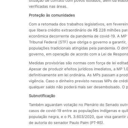
situação de contato com povos isolados, além da elabo
verificadas nas áreas.
Proteção às comunidades
Com a retomada dos trabalhos legislativos, em fevereir
que libera crédito extraordinário de R$ 228 milhões pa
econômica decorrente da pandemia de covid-19. A MP f
Tribunal Federal (STF) que obriga o governo a garantir
populações tradicionais atingidas pela pandemia. O di
governo, em operação de acordo com a Lei de Responsa
Medidas provisórias são normas com força de lei editad
Apesar de produzir efeitos jurídicos imediatos, a MP 
definitivamente em lei ordinária. As MPs passam a pro
vigência. Caso o dinheiro previsto nessas MPs de créd
qualquer saldo não poderá mais ser desembolsado. O pr
Subnotificação
Também aguardam votação no Plenário do Senado outros
casos de covid-19 entre as populações indígenas e qui
população negra, e o PL 3.603/2020, que visa garantir 
de autoria do senador Paulo Paim (PT-RS).