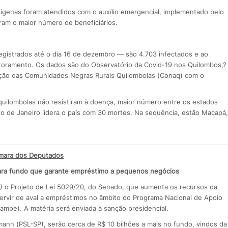
ndígenas foram atendidos com o auxílio emergencial, implementado pelo
ram o maior número de beneficiários.
gistrados até o dia 16 de dezembro — são 4.703 infectados e ao
toramento. Os dados são do Observatório da Covid-19 nos Quilombos,?
lação das Comunidades Negras Rurais Quilombolas (Conaq) com o
 quilombolas não resistiram à doença, maior número entre os estados
Rio de Janeiro lidera o país com 30 mortes. Na sequência, estão Macapá,
mara dos Deputados
ara fundo que garante empréstimo a pequenos negócios
) o Projeto de Lei 5029/20, do Senado, que aumenta os recursos da
rvir de aval a empréstimos no âmbito do Programa Nacional de Apoio
pe). A matéria será enviada à sanção presidencial.
ann (PSL-SP), serão cerca de R$ 10 bilhões a mais no fundo, vindos da