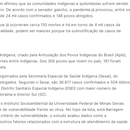
m afirmou que as comunidades indígenas e quilombolas sofrem devido
rno. De acordo com o senador gaúcho, a pandemia já provocou, entre o
de 24 mil casos confirmados e 148 povos atingidos.
que já ocorreram cerca 150 mortes e há em torno de 4 mil casos da
alidade, podem ser maiores porque há subnotificação de casos de
dígena, criado pela Articulação dos Povos Indígenas do Brasil (Apib),
rtes entre indígenas. Dos 305 povos que vivem no país, 161 foram
ela.
gistrados pela Secretaria Especial de Saúde Indígena (Sesai), do
ologados. Segundo o Sesai, são 36.817 casos confirmados e 504 óbitos
 Distrito Sanitário Especial Indígena (DSEI) com maior número de
oraima e Interior Sul (SC).
 Instituto Socioambiental da Universidade Federal de Minais Gerais
de vulnerabilidade frente ao vírus. No topo da lista, está Barragem
ritério de vulnerabilidade, o estudo avaliou dados como a
 e outros fatores relacionados com a estrutura de atendimento da saúde