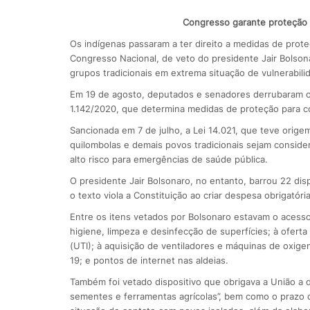
Congresso garante proteção 
Os indígenas passaram a ter direito a medidas de prot
Congresso Nacional, de veto do presidente Jair Bolsona
grupos tradicionais em extrema situação de vulnerabili
Em 19 de agosto, deputados e senadores derrubaram o v
1.142/2020, que determina medidas de proteção para 
Sancionada em 7 de julho, a Lei 14.021, que teve orig
quilombolas e demais povos tradicionais sejam consider
alto risco para emergências de saúde pública.
O presidente Jair Bolsonaro, no entanto, barrou 22 dis
o texto viola a Constituição ao criar despesa obrigatór
Entre os itens vetados por Bolsonaro estavam o acesso u
higiene, limpeza e desinfecção de superfícies; à oferta
(UTI); à aquisição de ventiladores e máquinas de oxigen
19; e pontos de internet nas aldeias.
Também foi vetado dispositivo que obrigava a União a di
sementes e ferramentas agrícolas”, bem como o prazo d