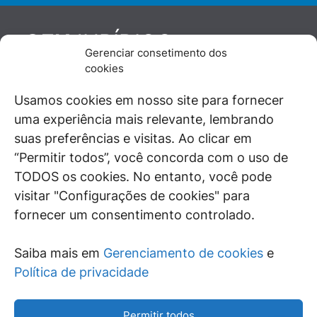
JURÍDICO
GEN
Gerenciar consetimento dos
De maneira independente, os autores e
cookies
colaboradores do GEN Jurídico, renomados
juristas e doutrinadores nacionais, se posicionam
Usamos cookies em nosso site para fornecer
diante de questões relevantes do cotidiano e
uma experiência mais relevante, lembrando
universo jurídico.
suas preferências e visitas. Ao clicar em
“Permitir todos”, você concorda com o uso de
TODOS os cookies. No entanto, você pode
visitar "Configurações de cookies" para
ÁREAS DE INTERESSE
fornecer um consentimento controlado.
SAIBA MAIS
Saiba mais em
Gerenciamento de cookies
e
SIGA
Política de privacidade
Permitir todos