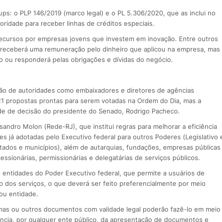
ps: o PLP 146/2019 (marco legal) e o PL 5.306/2020, que as inclui no
ioridade para receber linhas de créditos especiais.
 recursos por empresas jovens que investem em inovação. Entre outros
e receberá uma remuneração pelo dinheiro que aplicou na empresa, mas
o ou responderá pelas obrigações e dívidas do negócio.
ção de autoridades como embaixadores e diretores de agências
21 propostas prontas para serem votadas na Ordem do Dia, mas a
nde de decisão do presidente do Senado, Rodrigo Pacheco.
andro Molon (Rede-RJ), que institui regras para melhorar a eficiência
s já adotadas pelo Executivo federal para outros Poderes (Legislativo 
estados e municípios), além de autarquias, fundações, empresas públicas
ssionárias, permissionárias e delegatárias de serviços públicos.
as entidades do Poder Executivo federal, que permite a usuários de
o dos serviços, o que deverá ser feito preferencialmente por meio
 ou entidade.
omas ou outros documentos com validade legal poderão fazê-lo em meio
gência, por qualquer ente público, da apresentação de documentos e