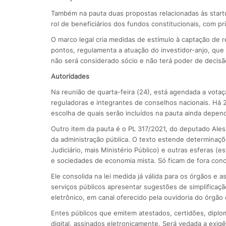
Também na pauta duas propostas relacionadas às startu
rol de beneficiários dos fundos constitucionais, com pr
O marco legal cria medidas de estímulo à captação de
pontos, regulamenta a atuação do investidor-anjo, qu
não será considerado sócio e não terá poder de decisã
Autoridades
Na reunião de quarta-feira (24), está agendada a vota
reguladoras e integrantes de conselhos nacionais. Há 
escolha de quais serão incluídos na pauta ainda depe
Outro item da pauta é o PL 317/2021, do deputado Aless
da administração pública. O texto estende determinaçõe
Judiciário, mais Ministério Público) e outras esferas (
e sociedades de economia mista. Só ficam de fora conce
Ele consolida na lei medida já válida para os órgãos e 
serviços públicos apresentar sugestões de simplificaçã
eletrônico, em canal oferecido pela ouvidoria do órgão
Entes públicos que emitem atestados, certidões, dipl
digital, assinados eletronicamente. Será vedada a exi