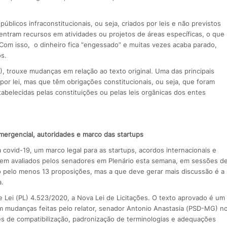
úblicos infraconstitucionais, ou seja, criados por leis e não previstos
ntram recursos em atividades ou projetos de áreas específicas, o que
. Com isso, o dinheiro fica “engessado” e muitas vezes acaba parado,
s.
, trouxe mudanças em relação ao texto original. Uma das principais
or lei, mas que têm obrigações constitucionais, ou seja, que foram
tabelecidas pelas constituições ou pelas leis orgânicas dos entes
ergencial, autoridades e marco das startups
ovid-19, um marco legal para as startups, acordos internacionais e
rem avaliados pelos senadores em Plenário esta semana, em sessões d
ão pelo menos 13 proposições, mas a que deve gerar mais discussão é a
a.
de Lei (PL) 4.523/2020, a Nova Lei de Licitações. O texto aprovado é um
m mudanças feitas pelo relator, senador Antonio Anastasia (PSD-MG) n
tes de compatibilização, padronização de terminologias e adequações