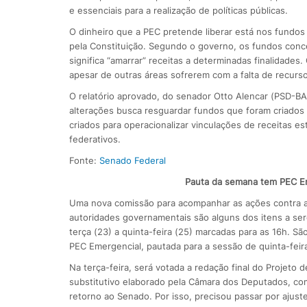
e essenciais para a realização de políticas públicas.
O dinheiro que a PEC pretende liberar está nos fundos p
pela Constituição. Segundo o governo, os fundos conce
significa “amarrar” receitas a determinadas finalidades
apesar de outras áreas sofrerem com a falta de recurso
O relatório aprovado, do senador Otto Alencar (PSD-BA)
alterações busca resguardar fundos que foram criados p
criados para operacionalizar vinculações de receitas es
federativos.
Fonte:
Senado Federal
Pauta da semana tem PEC Em
Uma nova comissão para acompanhar as ações contra a c
autoridades governamentais são alguns dos itens a se
terça (23) a quinta-feira (25) marcadas para as 16h. S
PEC Emergencial, pautada para a sessão de quinta-feir
Na terça-feira, será votada a redação final do Projeto 
substitutivo elaborado pela Câmara dos Deputados, co
retorno ao Senado. Por isso, precisou passar por ajus