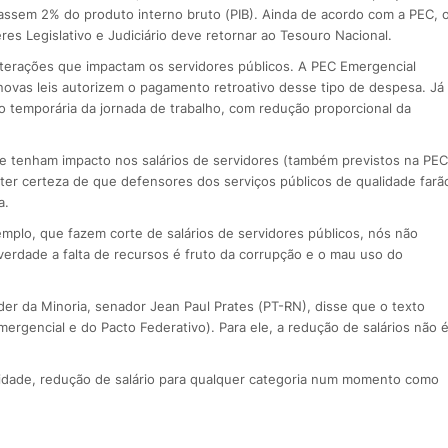
rapassem 2% do produto interno bruto (PIB). Ainda de acordo com a PEC, 
es Legislativo e Judiciário deve retornar ao Tesouro Nacional.
terações que impactam os servidores públicos. A PEC Emergencial
 novas leis autorizem o pagamento retroativo desse tipo de despesa. Já
 temporária da jornada de trabalho, com redução proporcional da
e tenham impacto nos salários de servidores (também previstos na PEC
 ter certeza de que defensores dos serviços públicos de qualidade farã
a.
mplo, que fazem corte de salários de servidores públicos, nós não
verdade a falta de recursos é fruto da corrupção e o mau uso do
.
líder da Minoria, senador Jean Paul Prates (PT-RN), disse que o texto
ergencial e do Pacto Federativo). Para ele, a redução de salários não 
idade, redução de salário para qualquer categoria num momento como