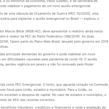
, e os ministros da Economia, Paulo Guedes, e da Secretaria de
ode viabilizar o pagamento de um novo auxílio emergencial.
vés de uma cláusula de Orçamento de Guerra [PEC 10/2020], uma
sária para implantar o auxílio emergencial no Brasil — explicou o
or Marcio Bittar (MDB-AC), deve apresentar o relatório ainda nesta
ém é relator da PEC do Pacto Federativo (188/2019). As duas
019), fazem parte do Plano Mais Brasil, lançado pelo governo em 2019
licas.
das principais demandas do governo e pode viabilizar um novo
as em dificuldades causadas pela pandemia de covid-19. O auxílio
a, perdeu vigência em janeiro e não foi renovado pelo Poder
ecida como PEC Emergencial. O texto, que aguarda votação na Comissão
ste fiscal para União, estados e municípios. Para a União, os
to excedam a despesa de capital. No caso de estados e municípios, o
imite de 95% das receitas correntes.
benefícios tributários, creditícios e financeiros e veda a ampliação de