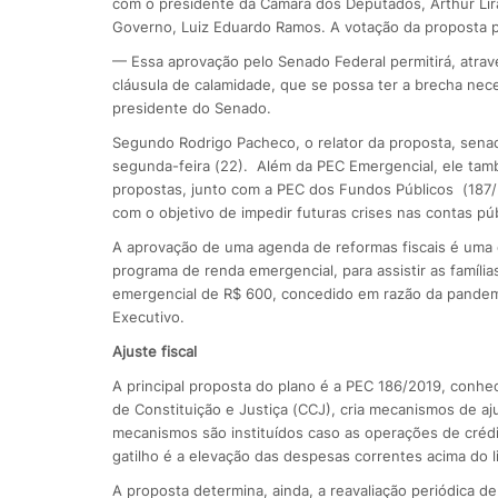
com o presidente da Câmara dos Deputados, Arthur Lira
Governo, Luiz Eduardo Ramos. A votação da proposta p
— Essa aprovação pelo Senado Federal permitirá, atra
cláusula de calamidade, que se possa ter a brecha neces
presidente do Senado.
Segundo Rodrigo Pacheco, o relator da proposta, senad
segunda-feira (22). Além da PEC Emergencial, ele tamb
propostas, junto com a PEC dos Fundos Públicos (187/2
com o objetivo de impedir futuras crises nas contas púb
A aprovação de uma agenda de reformas fiscais é uma 
programa de renda emergencial, para assistir as famíli
emergencial de R$ 600, concedido em razão da pandemi
Executivo.
Ajuste fiscal
A principal proposta do plano é a PEC 186/2019, conh
de Constituição e Justiça (CCJ), cria mecanismos de aju
mecanismos são instituídos caso as operações de crédi
gatilho é a elevação das despesas correntes acima do l
A proposta determina, ainda, a reavaliação periódica de 