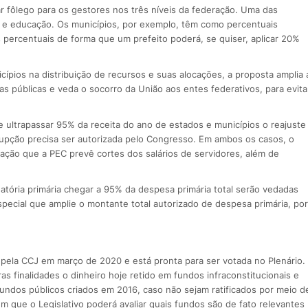
 fôlego para os gestores nos três níveis da federação. Uma das
 e educação. Os municípios, por exemplo, têm como percentuais
percentuais de forma que um prefeito poderá, se quiser, aplicar 20%
ípios na distribuição de recursos e suas alocações, a proposta amplia 
s públicas e veda o socorro da União aos entes federativos, para evita
ultrapassar 95% da receita do ano de estados e municípios o reajuste
rrupção precisa ser autorizada pelo Congresso. Em ambos os casos, o
uação que a PEC prevê cortes dos salários de servidores, além de
ória primária chegar a 95% da despesa primária total serão vedadas
ecial que amplie o montante total autorizado de despesa primária, por
da pela CCJ em março de 2020 e está pronta para ser votada no Plenário.
 finalidades o dinheiro hoje retido em fundos infraconstitucionais e
fundos públicos criados em 2016, caso não sejam ratificados por meio d
em que o Legislativo poderá avaliar quais fundos são de fato relevantes