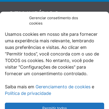
JURÍDICO
GEN
Gerenciar consetimento dos
De maneira independente, os autores e
cookies
colaboradores do GEN Jurídico, renomados
juristas e doutrinadores nacionais, se posicionam
Usamos cookies em nosso site para fornecer
diante de questões relevantes do cotidiano e
uma experiência mais relevante, lembrando
universo jurídico.
suas preferências e visitas. Ao clicar em
“Permitir todos”, você concorda com o uso de
TODOS os cookies. No entanto, você pode
visitar "Configurações de cookies" para
ÁREAS DE INTERESSE
fornecer um consentimento controlado.
SAIBA MAIS
Saiba mais em
Gerenciamento de cookies
e
SIGA
Política de privacidade
Permitir todos