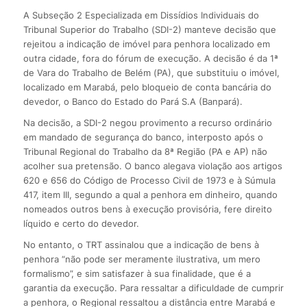
A Subseção 2 Especializada em Dissídios Individuais do
Tribunal Superior do Trabalho (SDI-2) manteve decisão que
rejeitou a indicação de imóvel para penhora localizado em
outra cidade, fora do fórum de execução. A decisão é da 1ª
de Vara do Trabalho de Belém (PA), que substituiu o imóvel,
localizado em Marabá, pelo bloqueio de conta bancária do
devedor, o Banco do Estado do Pará S.A (Banpará).
Na decisão, a SDI-2 negou provimento a recurso ordinário
em mandado de segurança do banco, interposto após o
Tribunal Regional do Trabalho da 8ª Região (PA e AP) não
acolher sua pretensão. O banco alegava violação aos artigos
620 e 656 do Código de Processo Civil de 1973 e à Súmula
417, item III, segundo a qual a penhora em dinheiro, quando
nomeados outros bens à execução provisória, fere direito
líquido e certo do devedor.
No entanto, o TRT assinalou que a indicação de bens à
penhora “não pode ser meramente ilustrativa, um mero
formalismo”, e sim satisfazer à sua finalidade, que é a
garantia da execução. Para ressaltar a dificuldade de cumprir
a penhora, o Regional ressaltou a distância entre Marabá e