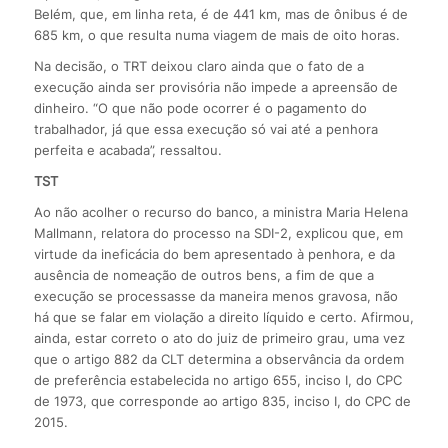
Belém, que, em linha reta, é de 441 km, mas de ônibus é de
685 km, o que resulta numa viagem de mais de oito horas.
Na decisão, o TRT deixou claro ainda que o fato de a
execução ainda ser provisória não impede a apreensão de
dinheiro. “O que não pode ocorrer é o pagamento do
trabalhador, já que essa execução só vai até a penhora
perfeita e acabada”, ressaltou.
TST
Ao não acolher o recurso do banco, a ministra Maria Helena
Mallmann, relatora do processo na SDI-2, explicou que, em
virtude da ineficácia do bem apresentado à penhora, e da
ausência de nomeação de outros bens, a fim de que a
execução se processasse da maneira menos gravosa, não
há que se falar em violação a direito líquido e certo. Afirmou,
ainda, estar correto o ato do juiz de primeiro grau, uma vez
que o artigo 882 da CLT determina a observância da ordem
de preferência estabelecida no artigo 655, inciso I, do CPC
de 1973, que corresponde ao artigo 835, inciso I, do CPC de
2015.