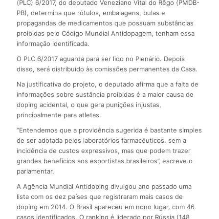
(PLC) 6/2017, do deputado Veneziano Vital do Rêgo (PMDB-
PB), determina que rótulos, embalagens, bulas e
propagandas de medicamentos que possuam substâncias
proibidas pelo Código Mundial Antidopagem, tenham essa
informação identificada.
O PLC 6/2017 aguarda para ser lido no Plenário. Depois
disso, será distribuído às comissões permanentes da Casa.
Na justificativa do projeto, o deputado afirma que a falta de
informações sobre sustância proibidas é a maior causa de
doping acidental, o que gera punições injustas,
principalmente para atletas.
“Entendemos que a providência sugerida é bastante simples
de ser adotada pelos laboratórios farmacêuticos, sem a
incidência de custos expressivos, mas que podem trazer
grandes benefícios aos esportistas brasileiros”, escreve o
parlamentar.
A Agência Mundial Antidoping divulgou ano passado uma
lista com os dez países que registraram mais casos de
doping em 2014. O Brasil apareceu em nono lugar, com 46
casos identificados. O ranking é liderado por Rússia (148