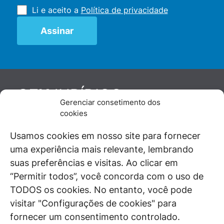
Li e aceito a
Política de privacidade
JURÍDICO
GEN
Gerenciar consetimento dos
De maneira independente, os autores e
cookies
colaboradores do GEN Jurídico, renomados
juristas e doutrinadores nacionais, se posicionam
Usamos cookies em nosso site para fornecer
diante de questões relevantes do cotidiano e
uma experiência mais relevante, lembrando
universo jurídico.
suas preferências e visitas. Ao clicar em
“Permitir todos”, você concorda com o uso de
TODOS os cookies. No entanto, você pode
visitar "Configurações de cookies" para
ÁREAS DE INTERESSE
fornecer um consentimento controlado.