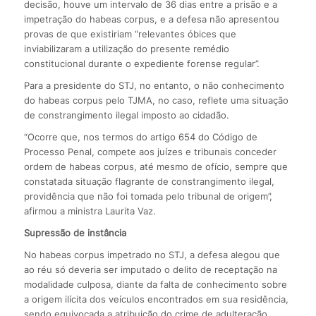
decisão, houve um intervalo de 36 dias entre a prisão e a
impetração do habeas corpus, e a defesa não apresentou
provas de que existiriam “relevantes óbices que
inviabilizaram a utilização do presente remédio
constitucional durante o expediente forense regular”.
Para a presidente do STJ, no entanto, o não conhecimento
do habeas corpus pelo TJMA, no caso, reflete uma situação
de constrangimento ilegal imposto ao cidadão.
“Ocorre que, nos termos do artigo 654 do Código de
Processo Penal, compete aos juízes e tribunais conceder
ordem de habeas corpus, até mesmo de ofício, sempre que
constatada situação flagrante de constrangimento ilegal,
providência que não foi tomada pelo tribunal de origem”,
afirmou a ministra Laurita Vaz.
Supressão de instância
No habeas corpus impetrado no STJ, a defesa alegou que
ao réu só deveria ser imputado o delito de receptação na
modalidade culposa, diante da falta de conhecimento sobre
a origem ilícita dos veículos encontrados em sua residência,
sendo equivocada a atribuição do crime de adulteração.