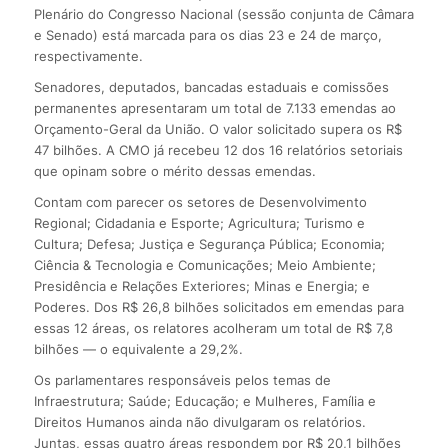
Plenário do Congresso Nacional (sessão conjunta de Câmara
e Senado) está marcada para os dias 23 e 24 de março,
respectivamente.
Senadores, deputados, bancadas estaduais e comissões
permanentes apresentaram um total de 7.133 emendas ao
Orçamento-Geral da União. O valor solicitado supera os R$
47 bilhões. A CMO já recebeu 12 dos 16 relatórios setoriais
que opinam sobre o mérito dessas emendas.
Contam com parecer os setores de Desenvolvimento
Regional; Cidadania e Esporte; Agricultura; Turismo e
Cultura; Defesa; Justiça e Segurança Pública; Economia;
Ciência & Tecnologia e Comunicações; Meio Ambiente;
Presidência e Relações Exteriores; Minas e Energia; e
Poderes. Dos R$ 26,8 bilhões solicitados em emendas para
essas 12 áreas, os relatores acolheram um total de R$ 7,8
bilhões — o equivalente a 29,2%.
Os parlamentares responsáveis pelos temas de
Infraestrutura; Saúde; Educação; e Mulheres, Família e
Direitos Humanos ainda não divulgaram os relatórios.
Juntas, essas quatro áreas respondem por R$ 20,1 bilhões