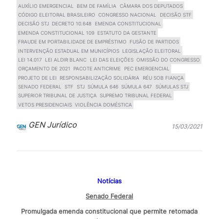
AUXÍLIO EMERGENCIAL
BEM DE FAMÍLIA
CÂMARA DOS DEPUTADOS
CÓDIGO ELEITORAL BRASILEIRO
CONGRESSO NACIONAL
DECISÃO STF
DECISÃO STJ
DECRETO 10.648
EMENDA CONSTITUCIONAL
EMENDA CONSTITUCIONAL 109
ESTATUTO DA GESTANTE
FRAUDE EM PORTABILIDADE DE EMPRÉSTIMO
FUSÃO DE PARTIDOS
INTERVENÇÃO ESTADUAL EM MUNICÍPIOS
LEGISLAÇÃO ELEITORAL
LEI 14.017
LEI ALDIR BLANC
LEI DAS ELEIÇÕES
OMISSÃO DO CONGRESSO
ORÇAMENTO DE 2021
PACOTE ANTICRIME
PEC EMERGENCIAL
PROJETO DE LEI
RESPONSABILIZAÇÃO SOLIDÁRIA
RÉU SOB FIANÇA
SENADO FEDERAL
STF
STJ
SÚMULA 646
SÚMULA 647
SÚMULAS STJ
SUPERIOR TRIBUNAL DE JUSTIÇA
SUPREMO TRIBUNAL FEDERAL
VETOS PRESIDENCIAIS
VIOLÊNCIA DOMÉSTICA
GEN Jurídico
15/03/2021
Notícias
Senado Federal
Promulgada emenda constitucional que permite retomada