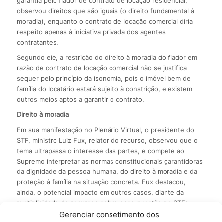
garantia pelo fiador de contrato de locação residencial,
observou direitos que são iguais (o direito fundamental à
moradia), enquanto o contrato de locação comercial diria
respeito apenas à iniciativa privada dos agentes
contratantes.
Segundo ele, a restrição do direito à moradia do fiador em
razão de contrato de locação comercial não se justifica
sequer pelo princípio da isonomia, pois o imóvel bem de
família do locatário estará sujeito à constrição, e existem
outros meios aptos a garantir o contrato.
Direito à moradia
Em sua manifestação no Plenário Virtual, o presidente do
STF, ministro Luiz Fux, relator do recurso, observou que o
tema ultrapassa o interesse das partes, e compete ao
Supremo interpretar as normas constitucionais garantidoras
da dignidade da pessoa humana, do direito à moradia e da
proteção à família na situação concreta. Fux destacou,
ainda, o potencial impacto em outros casos, diante da
multiplicidade de recursos sobre essa questão no STF:
desde maio de 2020, foram admitidos 146 recursos
Gerenciar consetimento dos