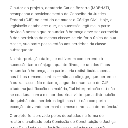
O autor do projeto, deputado Carlos Bezerra (MDB-MT),
acompanha o posicionamento do Conselho da Justiça
Federal (CJF) no sentido de mudar o Código Civil. Hoje, a
legislação estabelece que, na sucessão legítima, a parte
devida à pessoa que renunciar à herança deve ser acrescida
à dos herdeiros da mesma classe: se ele for o único de sua
classe, sua parte passa então aos herdeiros da classe
subsequente.
Na interpretação da lei, se estiverem concorrendo à
sucessão tanto cônjuge, quanto filhos, se um dos filhos
renunciar à herança, sua parte seria redistribuída apenas
aos filhos remanescentes — não ao cônjuge, que pertence
à outra classe. No entanto, segundo enunciado do CJF
citado na justificação da matéria, “tal interpretação (…) não
se coaduna com a melhor doutrina, visto que a distribuição
do quinhão dos herdeiros legítimos (…) não comporta
exceção, devendo ser mantida mesmo no caso de renúncia.”
O projeto foi aprovado pelos deputados na forma de
relatório analisado pela Comissão de Constituição e Justiça
e de Cidadania, cuja decisão era conclusiva: como não