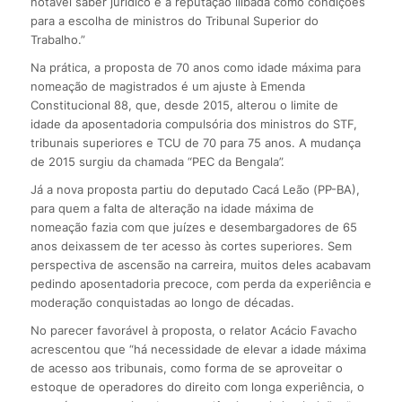
notável saber jurídico e à reputação ilibada como condições
para a escolha de ministros do Tribunal Superior do
Trabalho.”
Na prática, a proposta de 70 anos como idade máxima para
nomeação de magistrados é um ajuste à Emenda
Constitucional 88, que, desde 2015, alterou o limite de
idade da aposentadoria compulsória dos ministros do STF,
tribunais superiores e TCU de 70 para 75 anos. A mudança
de 2015 surgiu da chamada “PEC da Bengala”.
Já a nova proposta partiu do deputado Cacá Leão (PP-BA),
para quem a falta de alteração na idade máxima de
nomeação fazia com que juízes e desembargadores de 65
anos deixassem de ter acesso às cortes superiores. Sem
perspectiva de ascensão na carreira, muitos deles acabavam
pedindo aposentadoria precoce, com perda da experiência e
moderação conquistadas ao longo de décadas.
No parecer favorável à proposta, o relator Acácio Favacho
acrescentou que “há necessidade de elevar a idade máxima
de acesso aos tribunais, como forma de se aproveitar o
estoque de operadores do direito com longa experiência, o