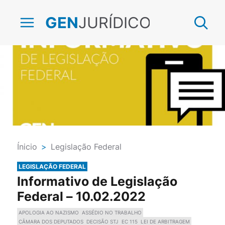
JURÍDICO
GEN
Ínicio
>
Legislação Federal
LEGISLAÇÃO FEDERAL
Informativo de Legislação
Federal – 10.02.2022
APOLOGIA AO NAZISMO
ASSÉDIO NO TRABALHO
CÂMARA DOS DEPUTADOS
DECISÃO STJ
EC 115
LEI DE ARBITRAGEM