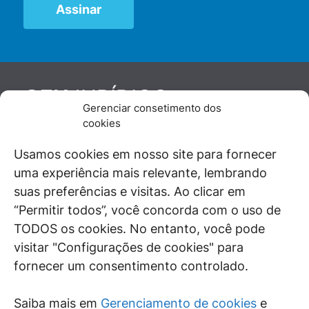
JURÍDICO
GEN
Gerenciar consetimento dos
De maneira independente, os autores e
cookies
colaboradores do GEN Jurídico, renomados
juristas e doutrinadores nacionais, se posicionam
Usamos cookies em nosso site para fornecer
diante de questões relevantes do cotidiano e
uma experiência mais relevante, lembrando
universo jurídico.
suas preferências e visitas. Ao clicar em
“Permitir todos”, você concorda com o uso de
TODOS os cookies. No entanto, você pode
visitar "Configurações de cookies" para
ÁREAS DE INTERESSE
fornecer um consentimento controlado.
SAIBA MAIS
Saiba mais em
Gerenciamento de cookies
e