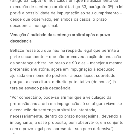
(artigo 33, caput) e, nos casos em que há ajuizamento de
execução de sentença arbitral (artigo 33, parágrafo 3º), a lei
prevê a possibilidade de impugnação ao seu cumprimento –
desde que observado, em ambos os casos, o prazo
decadencial nonagesimal.
Vedação à nulidade da sentença arbitral após o prazo
decadencial
Bellizze ressaltou que não há respaldo legal que permita à
parte sucumbente – que não promoveu a ação de anulação
da sentença arbitral no prazo de 90 dias – manejar a mesma
pretensão anulatória, agora em impugnação à execução
ajuizada em momento posterior a esse lapso, sobretudo
porque, a essa altura, o direito potestativo (de anular) já
terá se esvaído pela decadência.
“Por consectário, pode-se afirmar que a veiculação da
pretensão anulatória em impugnação só se afigura viável se
a execução da sentença arbitral for intentada,
necessariamente, dentro do prazo nonagesimal, devendo a
impugnante, a esse propósito, bem observá-lo, em conjunto
com o prazo legal para apresentar sua peça defensiva”,