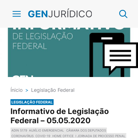
JURÍDICO
GEN
Ínicio
>
Legislação Federal
LEGISLAÇÃO FEDERAL
Informativo de Legislação
Federal – 05.05.2020
ADIN 5179
AUXÍLIO EMERGENCIAL
CÂMARA DOS DEPUTADOS
CORONAVÍRUS
COVID-19
HOME OFFICE
I JORNADA DE PROCESSO PENAL