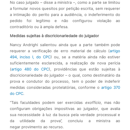
No caso julgado – disse a ministra –, como a parte se limitou
a formular novos quesitos por petição escrita, sem requerer
a intimação do perito para a audiência, o indeferimento do
pedido foi legítimo e não configurou violação ao
contraditório ou à ampla defesa.
Medidas sujeitas à discricionariedade do julgador
Nancy Andrighi salientou ainda que a parte também pode
requerer a verificação de erro material de cálculo (
artigo
494, inciso I, do CPC
) ou, se a matéria ainda não estiver
suficientemente esclarecida, a realização de nova perícia
(
artigo 480 do CPC
), providências que estão sujeitas à
discricionariedade do julgador – o qual, como destinatário da
prova e condutor do processo, tem o poder de indeferir
medidas consideradas protelatórias, conforme o
artigo 370
do CPC
.
“Tais faculdades podem ser exercidas
ex
officio
, mas não
configuram obrigações impositivas ao julgador, que avalia
sua necessidade à luz da busca pela verdade processual e
da utilidade da prova”, concluiu a ministra ao
negar provimento ao recurso.