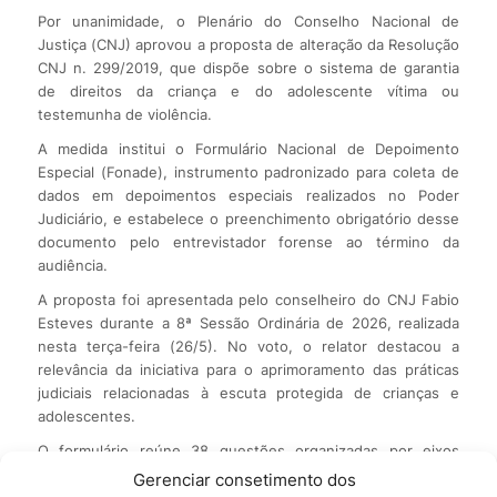
Por unanimidade, o Plenário do Conselho Nacional de
Justiça (CNJ) aprovou a proposta de alteração da Resolução
CNJ n. 299/2019, que dispõe sobre o sistema de garantia
de direitos da criança e do adolescente vítima ou
testemunha de violência.
A medida institui o Formulário Nacional de Depoimento
Especial (Fonade), instrumento padronizado para coleta de
dados em depoimentos especiais realizados no Poder
Judiciário, e estabelece o preenchimento obrigatório desse
documento pelo entrevistador forense ao término da
audiência.
A proposta foi apresentada pelo conselheiro do CNJ Fabio
Esteves durante a 8ª Sessão Ordinária de 2026, realizada
nesta terça-feira (26/5). No voto, o relator destacou a
relevância da iniciativa para o aprimoramento das práticas
judiciais relacionadas à escuta protegida de crianças e
adolescentes.
O formulário reúne 38 questões organizadas por eixos
temáticos, voltados à sistematização de informações sobre
Gerenciar consetimento dos