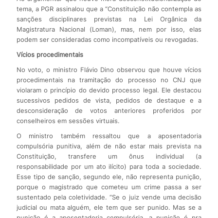
tema, a PGR assinalou que a “Constituição não contempla as
sanções disciplinares previstas na Lei Orgânica da
Magistratura Nacional (Loman), mas, nem por isso, elas
podem ser consideradas como incompatíveis ou revogadas.
Vícios procedimentais
No voto, o ministro Flávio Dino observou que houve vícios
procedimentais na tramitação do processo no CNJ que
violaram o princípio do devido processo legal. Ele destacou
sucessivos pedidos de vista, pedidos de destaque e a
desconsideração de votos anteriores proferidos por
conselheiros em sessões virtuais.
O ministro também ressaltou que a aposentadoria
compulsória punitiva, além de não estar mais prevista na
Constituição, transfere um ônus individual (a
responsabilidade por um ato ilícito) para toda a sociedade.
Esse tipo de sanção, segundo ele, não representa punição,
porque o magistrado que cometeu um crime passa a ser
sustentado pela coletividade. “Se o juiz vende uma decisão
judicial ou mata alguém, ele tem que ser punido. Mas se a
punição é a aposentadoria compulsória, a punição é pra