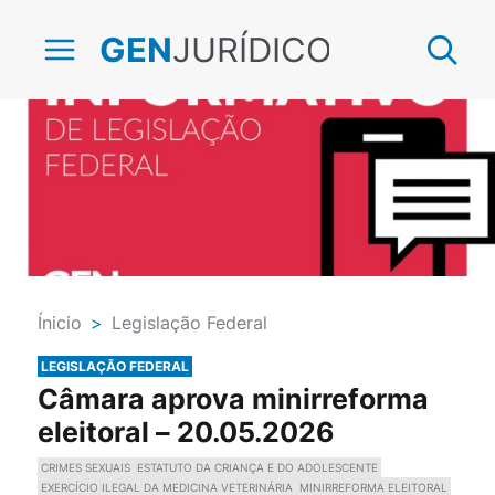
JURÍDICO
GEN
Ínicio
>
Legislação Federal
LEGISLAÇÃO FEDERAL
Câmara aprova minirreforma
eleitoral – 20.05.2026
CRIMES SEXUAIS
ESTATUTO DA CRIANÇA E DO ADOLESCENTE
EXERCÍCIO ILEGAL DA MEDICINA VETERINÁRIA
MINIRREFORMA ELEITORAL