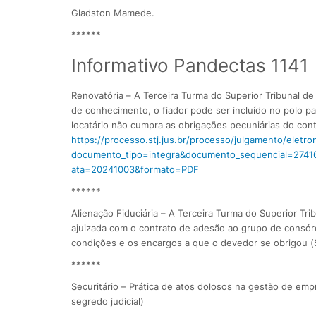
Gladston Mamede.
******
Informativo Pandectas 1141
Renovatória – ​A Terceira Turma do Superior Tribunal 
de conhecimento, o fiador pode ser incluído no polo p
locatário não cumpra as obrigações pecuniárias do cont
https://processo.stj.jus.br/processo/julgamento/elet
documento_tipo=integra&documento_sequencial=2741
ata=20241003&formato=PDF
******
Alienação Fiduciária – A Terceira Turma do Superior Tr
ajuizada com o contrato de adesão ao grupo de consórc
condições e os encargos a que o devedor se obrigou (
******
Securitário – Prática de atos dolosos na gestão de em
segredo judicial)