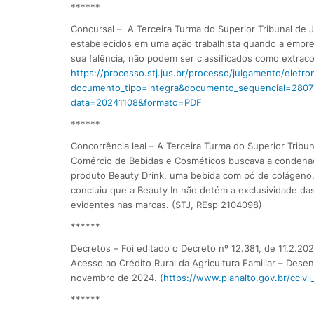
******
Concursal – A Terceira Turma do Superior Tribunal de J
estabelecidos em uma ação trabalhista quando a empre
sua falência, não podem ser classificados como extracon
https://processo.stj.jus.br/processo/julgamento/elet
documento_tipo=integra&documento_sequencial=280
data=20241108&formato=PDF
******
Concorrência leal – A Terceira Turma do Superior Trib
Comércio de Bebidas e Cosméticos buscava a condenaç
produto Beauty Drink, uma bebida com pó de colágeno
concluiu que a Beauty In não detém a exclusividade das
evidentes nas marcas. (STJ, REsp 2104098)
******
Decretos – Foi editado o Decreto nº 12.381, de 11.2.202
Acesso ao Crédito Rural da Agricultura Familiar – Desenr
novembro de 2024. (
https://www.planalto.gov.br/cciv
******