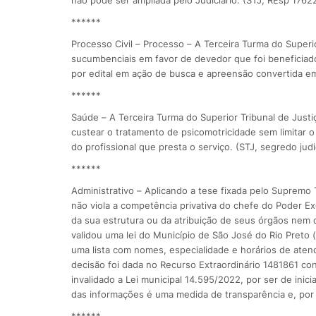
não pode ser ampliada pelo Judiciário. (STJ, REsp 1762
******
Processo Civil – ​Processo – A Terceira Turma do Superi
sucumbenciais em favor de devedor que foi beneficiado
por edital em ação de busca e apreensão convertida em 
******
Saúde – ​A Terceira Turma do Superior Tribunal de Jus
custear o tratamento de psicomotricidade sem limitar 
do profissional que presta o serviço. (STJ, segredo judic
******
Administrativo – Aplicando a tese fixada pelo Supremo
não viola a competência privativa do chefe do Poder Ex
da sua estrutura ou da atribuição de seus órgãos nem 
validou uma lei do Município de São José do Rio Preto
uma lista com nomes, especialidade e horários de aten
decisão foi dada no Recurso Extraordinário 1481861 con
invalidado a Lei municipal 14.595/2022, por ser de inic
das informações é uma medida de transparência e, por s