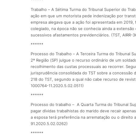
******
Trabalho – A Sétima Turma do Tribunal Superior do Tra
ação em que um motorista pede indenização por transt
empresa alegava que a ação foi apresentada em 2019, f
colegiado, na época não se conhecia ainda a extensã
sucessivos afastamentos previdenciários. (TST, AIRR-3
******
Processo do Trabalho – A Terceira Turma do Tribunal Su
2ª Região (SP) julgue o recurso ordinário de um soldado
recolhimento das custas processuais ao recorrer. Segu
jurisprudência consolidada do TST sobre a concessão da
218 do TST, segundo a qual não cabe recurso de revis
1000764-11.2020.5.02.0511)
******
Processo do trabalho – A Quarta Turma do Tribunal Sup
pagar dívidas trabalhistas do marido deve recair apenas
a esposa terá preferência na arrematação ou o direito 
91.2020.5.02.0262)
******