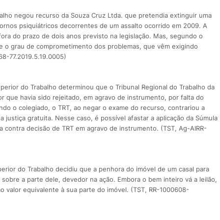
balho negou recurso da Souza Cruz Ltda. que pretendia extinguir uma
ornos psiquiátricos decorrentes de um assalto ocorrido em 2009. A
ora do prazo de dois anos previsto na legislação. Mas, segundo o
o e o grau de comprometimento dos problemas, que vêm exigindo
68-77.2019.5.19.0005)
perior do Trabalho determinou que o Tribunal Regional do Trabalho da
r que havia sido rejeitado, em agravo de instrumento, por falta do
ndo o colegiado, o TRT, ao negar o exame do recurso, contrariou a
 justiça gratuita. Nesse caso, é possível afastar a aplicação da Súmula
ta contra decisão de TRT em agravo de instrumento. (TST, Ag-AIRR-
erior do Trabalho decidiu que a penhora do imóvel de um casal para
 sobre a parte dele, devedor na ação. Embora o bem inteiro vá a leilão,
ao valor equivalente à sua parte do imóvel. (TST, RR-1000608-