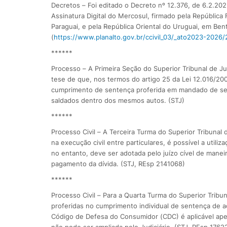
Decretos – Foi editado o Decreto nº 12.376, de 6.2.2
Assinatura Digital do Mercosul, firmado pela República 
Paraguai, e pela República Oriental do Uruguai, em B
(
https://www.planalto.gov.br/ccivil_03/_ato2023-2026
******
Processo – ​A Primeira Seção do Superior Tribunal de Ju
tese de que, nos termos do artigo 25 da Lei 12.016/20
cumprimento de sentença proferida em mandado de segur
saldados dentro dos mesmos autos. (STJ)
******
Processo Civil – ​A Terceira Turma do Superior Tribunal
na execução civil entre particulares, é possível a utili
no entanto, deve ser adotada pelo juízo cível de mane
pagamento da dívida. (STJ, REsp 2141068)
******
Processo Civil – ​Para a Quarta Turma do Superior Tribun
proferidas no cumprimento individual de sentença de aç
Código de Defesa do Consumidor (CDC) é aplicável ape