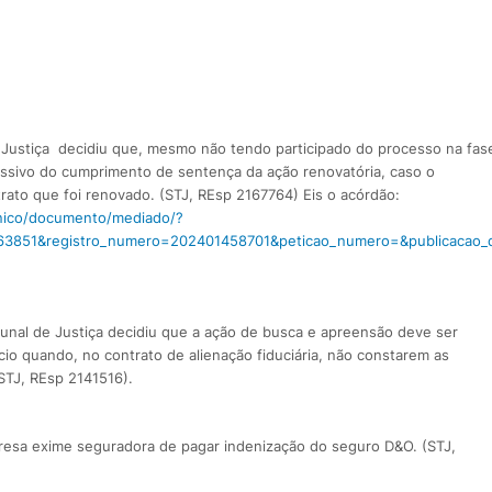
de Justiça decidiu que, mesmo não tendo participado do processo na fas
assivo do cumprimento de sentença da ação renovatória, caso o
rato que foi renovado. (STJ, REsp 2167764) Eis o acórdão:
ronico/documento/mediado/?
63851&registro_numero=202401458701&peticao_numero=&publicacao_
ibunal de Justiça decidiu que a ação de busca e apreensão deve ser
io quando, no contrato de alienação fiduciária, não constarem as
STJ, REsp 2141516).
presa exime seguradora de pagar indenização do seguro D&O. (STJ,