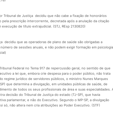
278)
or Tribunal de Justiça decidiu que não cabe a fixação de honorários
 pela prescrição intercorrente, decretada após a anulação da citação
execução de título extrajudicial. (STJ, REsp 2130820)
tiça decidiu que as operadoras de plano de saúde são obrigadas a
o número de sessões anuais, e não podem exigir formação em psicologi
ial)
 Tribunal Federal no Tema 917 de repercussão geral, no sentido de que
ecutivo a lei que, embora crie despesa para o poder público, não trata
do regime jurídico de servidores públicos, o ministro Nunes Marques
 (SP) que determina a divulgação, em unidades públicas de saúde, de
dimento de todos os seus profissionais de área e suas especialidades. 
tra decisão do Tribunal de Justiça do estado (TJ-SP), que havia
iativa parlamentar, e não do Executivo. Segundo o MP-SP, a divulgação
i só, não altera nem cria atribuições ao Poder Executivo. (STF)