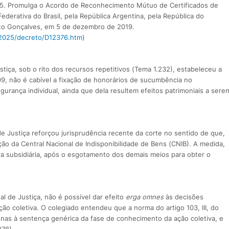
025. Promulga o Acordo de Reconhecimento Mútuo de Certificados de
Federativa do Brasil, pela República Argentina, pela República do
ento Gonçalves, em 5 de dezembro de 2019.
/2025/decreto/D12376.htm
)
stiça, sob o rito dos recursos repetitivos (Tema 1.232), estabeleceu a
09, não é cabível a fixação de honorários de sucumbência no
ança individual, ainda que dela resultem efeitos patrimoniais a sere
 de Justiça reforçou jurisprudência recente da corte no sentido de que,
zação da Central Nacional de Indisponibilidade de Bens (CNIB). A medida,
ira subsidiária, após o esgotamento dos demais meios para obter o
al de Justiça, não é possível dar efeito
erga omnes
às decisões
ão coletiva. O colegiado entendeu que a norma do artigo 103, III, do
nas à sentença genérica da fase de conhecimento da ação coletiva, e