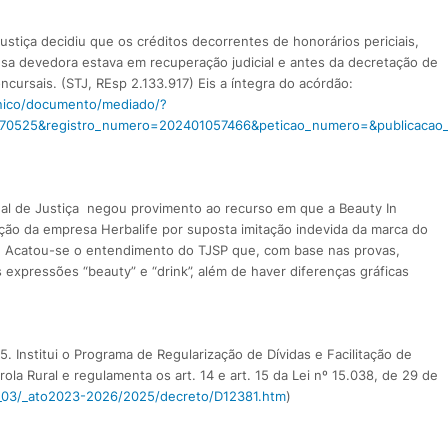
ustiça decidiu que os créditos decorrentes de honorários periciais,
sa devedora estava em recuperação judicial e antes da decretação de
cursais. (STJ, REsp 2.133.917) Eis a íntegra do acórdão:
ronico/documento/mediado/?
770525&registro_numero=202401057466&peticao_numero=&publicacao
unal de Justiça negou provimento ao recurso em que a Beauty In
ão da empresa Herbalife por suposta imitação indevida da marca do
. Acatou-se o entendimento do TJSP que, com base nas provas,
 expressões “beauty” e “drink”, além de haver diferenças gráficas
5. Institui o Programa de Regularização de Dívidas e Facilitação de
ola Rural e regulamenta os art. 14 e art. 15 da Lei nº 15.038, de 29 de
il_03/_ato2023-2026/2025/decreto/D12381.htm
)