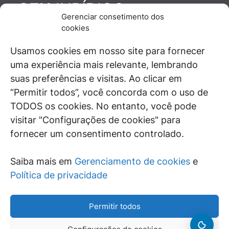
JURÍDICO
GEN
Gerenciar consetimento dos
De maneira independente, os autores e
cookies
colaboradores do GEN Jurídico, renomados
juristas e doutrinadores nacionais, se posicionam
Usamos cookies em nosso site para fornecer
diante de questões relevantes do cotidiano e
uma experiência mais relevante, lembrando
universo jurídico.
suas preferências e visitas. Ao clicar em
“Permitir todos”, você concorda com o uso de
TODOS os cookies. No entanto, você pode
visitar "Configurações de cookies" para
ÁREAS DE INTERESSE
fornecer um consentimento controlado.
SAIBA MAIS
Saiba mais em
Gerenciamento de cookies
e
SIGA
Política de privacidade
Permitir todos