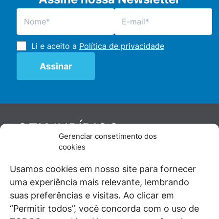
Li e aceito a
Política de privacidade
JURÍDICO
GEN
Gerenciar consetimento dos
De maneira independente, os autores e
cookies
colaboradores do GEN Jurídico, renomados
juristas e doutrinadores nacionais, se posicionam
Usamos cookies em nosso site para fornecer
diante de questões relevantes do cotidiano e
uma experiência mais relevante, lembrando
universo jurídico.
suas preferências e visitas. Ao clicar em
“Permitir todos”, você concorda com o uso de