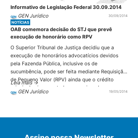
Informativo de Legislação Federal 30.09.2014
GEN Jurídico
30/09/2014
NOTÍCIAS
OAB comemora decisão do STJ que prevê
execução de honorário como RPV
O Superior Tribunal de Justiça decidiu que a
execução de honorários advocatícios devidos
pela Fazenda Pública, inclusive os de
sucumbência, pode ser feita mediante Requisição
de Pequeno Valor (RPV) ainda que o crédito
Leia mais ->
principal seja executado por regime de
GEN Jurídico
19/05/2014
precatórios. O honorário não pode exceder o
valor limite a que se refere a Constituição Federal
[…]
Assine nossa Newsletter