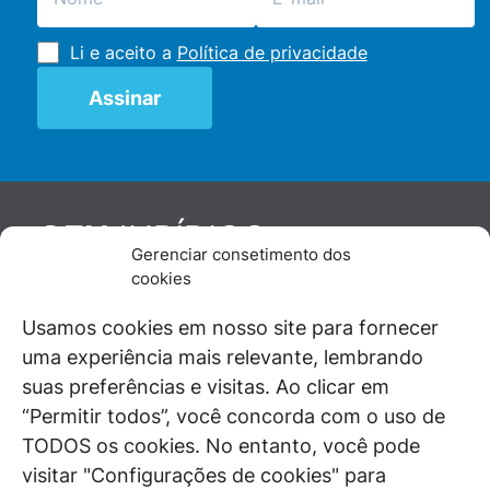
Li e aceito a
Política de privacidade
JURÍDICO
GEN
Gerenciar consetimento dos
De maneira independente, os autores e
cookies
colaboradores do GEN Jurídico, renomados
juristas e doutrinadores nacionais, se posicionam
Usamos cookies em nosso site para fornecer
diante de questões relevantes do cotidiano e
uma experiência mais relevante, lembrando
universo jurídico.
suas preferências e visitas. Ao clicar em
“Permitir todos”, você concorda com o uso de
TODOS os cookies. No entanto, você pode
visitar "Configurações de cookies" para