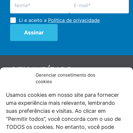
Li e aceito a
Política de privacidade
JURÍDICO
GEN
Gerenciar consetimento dos
De maneira independente, os autores e
cookies
colaboradores do GEN Jurídico, renomados
juristas e doutrinadores nacionais, se posicionam
Usamos cookies em nosso site para fornecer
diante de questões relevantes do cotidiano e
uma experiência mais relevante, lembrando
universo jurídico.
suas preferências e visitas. Ao clicar em
“Permitir todos”, você concorda com o uso de
TODOS os cookies. No entanto, você pode