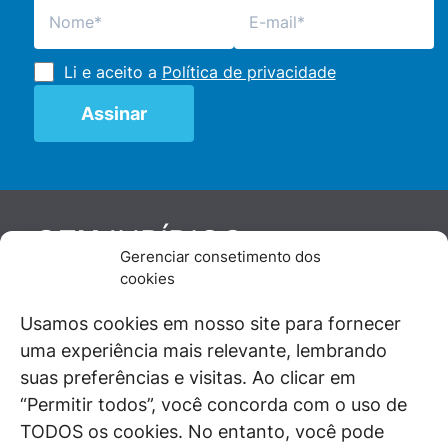
Li e aceito a
Política de privacidade
JURÍDICO
GEN
Gerenciar consetimento dos
De maneira independente, os autores e
cookies
colaboradores do GEN Jurídico, renomados
juristas e doutrinadores nacionais, se posicionam
Usamos cookies em nosso site para fornecer
diante de questões relevantes do cotidiano e
uma experiência mais relevante, lembrando
universo jurídico.
suas preferências e visitas. Ao clicar em
“Permitir todos”, você concorda com o uso de
TODOS os cookies. No entanto, você pode