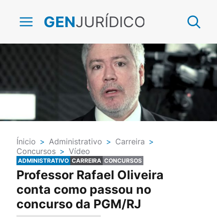
JURÍDICO
GEN
Ínicio
>
Administrativo
>
Carreira
>
Concursos
>
Vídeo
ADMINISTRATIVO
CARREIRA
CONCURSOS
Professor Rafael Oliveira
conta como passou no
concurso da PGM/RJ