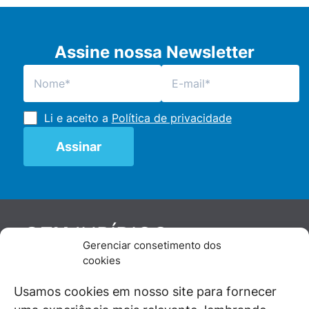
Assine nossa Newsletter
Li e aceito a
Política de privacidade
JURÍDICO
GEN
Gerenciar consetimento dos
De maneira independente, os autores e
cookies
colaboradores do GEN Jurídico, renomados
juristas e doutrinadores nacionais, se posicionam
Usamos cookies em nosso site para fornecer
diante de questões relevantes do cotidiano e