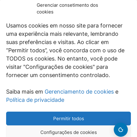
JURÍDICO
GEN
Gerenciar consetimento dos
De maneira independente, os autores e
cookies
colaboradores do GEN Jurídico, renomados
juristas e doutrinadores nacionais, se posicionam
Usamos cookies em nosso site para fornecer
diante de questões relevantes do cotidiano e
uma experiência mais relevante, lembrando
universo jurídico.
suas preferências e visitas. Ao clicar em
“Permitir todos”, você concorda com o uso de
TODOS os cookies. No entanto, você pode
visitar "Configurações de cookies" para
ÁREAS DE INTERESSE
fornecer um consentimento controlado.
SAIBA MAIS
Saiba mais em
Gerenciamento de cookies
e
SIGA
Política de privacidade
Permitir todos
Configurações de cookies