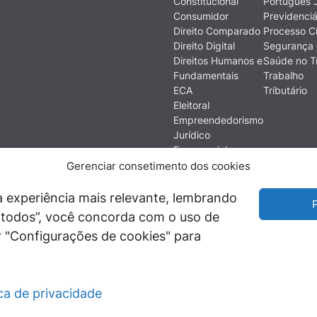
Constitucional
Português J
Consumidor
Previdenciá
Direito Comparado
Processo Ci
Direito Digital
Segurança 
Direitos Humanos e
Saúde no T
Fundamentais
Trabalho
ECA
Tributário
Eleitoral
Empreendedorismo
Jurídico
Empresarial
Ética
Gerenciar consetimento dos cookies
Filosofia do Direito
Financeiro e
 experiência mais relevante, lembrando
P
Econômico
ir todos”, você concorda com o uso de
História do Direito
 "Configurações de cookies" para
Imobiliário
ica de privacidade