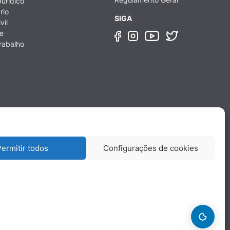
urídico
rio
SIGA
vil
e
rabalho
ermitir todos
Configurações de cookies