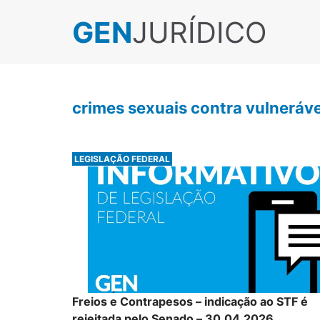
GEN
JURÍDICO
crimes sexuais contra vulneráve
LEGISLAÇÃO FEDERAL
Freios e Contrapesos – indicação ao STF é
rejeitada pelo Senado – 30.04.2026