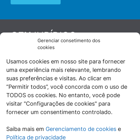
JURÍDICO
GEN
Gerenciar consetimento dos
De maneira independente, os autores e
cookies
colaboradores do GEN Jurídico, renomados
juristas e doutrinadores nacionais, se posicionam
Usamos cookies em nosso site para fornecer
diante de questões relevantes do cotidiano e
uma experiência mais relevante, lembrando
universo jurídico.
suas preferências e visitas. Ao clicar em
“Permitir todos”, você concorda com o uso de
TODOS os cookies. No entanto, você pode
visitar "Configurações de cookies" para
ÁREAS DE INTERESSE
fornecer um consentimento controlado.
SAIBA MAIS
Saiba mais em
Gerenciamento de cookies
e
SIGA
Política de privacidade