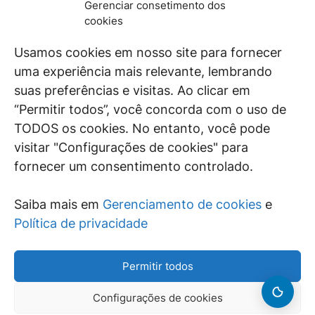
Gerenciar consetimento dos
De maneira independente, os autores e
cookies
colaboradores do GEN Jurídico, renomados
juristas e doutrinadores nacionais, se posicionam
Usamos cookies em nosso site para fornecer
diante de questões relevantes do cotidiano e
uma experiência mais relevante, lembrando
universo jurídico.
suas preferências e visitas. Ao clicar em
“Permitir todos”, você concorda com o uso de
TODOS os cookies. No entanto, você pode
visitar "Configurações de cookies" para
ÁREAS DE INTERESSE
fornecer um consentimento controlado.
SAIBA MAIS
Saiba mais em
Gerenciamento de cookies
e
SIGA
Política de privacidade
Permitir todos
Configurações de cookies