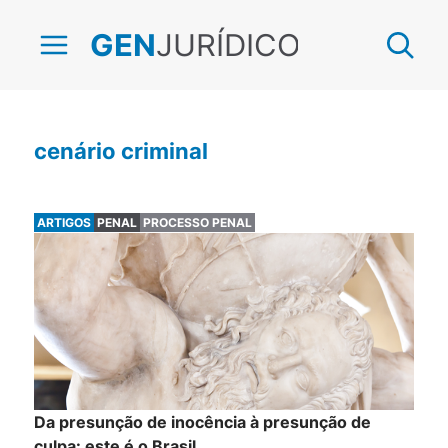
JURÍDICO
GEN
cenário criminal
ARTIGOS
PENAL
PROCESSO PENAL
Da presunção de inocência à presunção de
culpa: este é o Brasil