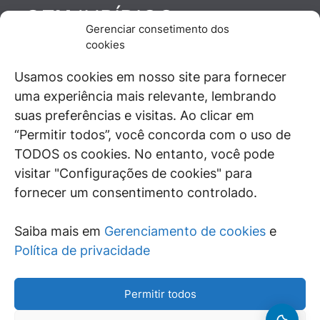
JURÍDICO
GEN
Gerenciar consetimento dos
De maneira independente, os autores e
cookies
colaboradores do GEN Jurídico, renomados
juristas e doutrinadores nacionais, se posicionam
Usamos cookies em nosso site para fornecer
diante de questões relevantes do cotidiano e
uma experiência mais relevante, lembrando
universo jurídico.
suas preferências e visitas. Ao clicar em
“Permitir todos”, você concorda com o uso de
TODOS os cookies. No entanto, você pode
visitar "Configurações de cookies" para
ÁREAS DE INTERESSE
fornecer um consentimento controlado.
SAIBA MAIS
Saiba mais em
Gerenciamento de cookies
e
SIGA
Política de privacidade
Permitir todos