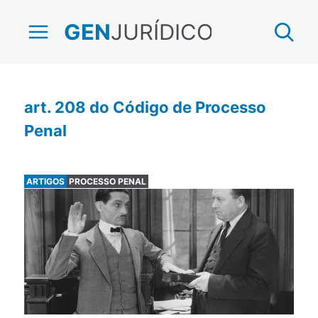
JURÍDICO
GEN
art. 208 do Código de Processo
Penal
ARTIGOS
PROCESSO PENAL