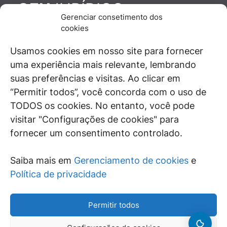
JURÍDICO
GEN
Gerenciar consetimento dos
De maneira independente, os autores e
cookies
colaboradores do GEN Jurídico, renomados
juristas e doutrinadores nacionais, se posicionam
Usamos cookies em nosso site para fornecer
diante de questões relevantes do cotidiano e
uma experiência mais relevante, lembrando
universo jurídico.
suas preferências e visitas. Ao clicar em
“Permitir todos”, você concorda com o uso de
TODOS os cookies. No entanto, você pode
visitar "Configurações de cookies" para
ÁREAS DE INTERESSE
fornecer um consentimento controlado.
SAIBA MAIS
Saiba mais em
Gerenciamento de cookies
e
SIGA
Política de privacidade
Permitir todos