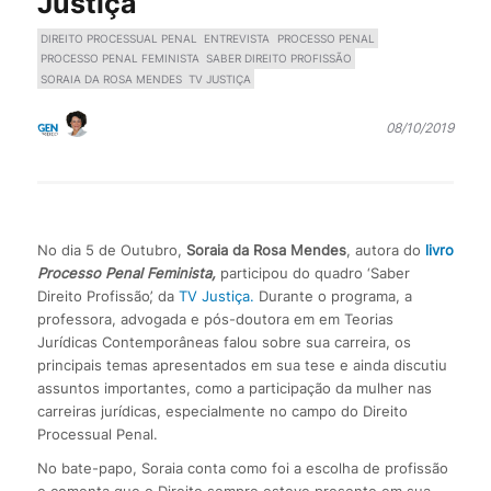
Justiça
DIREITO PROCESSUAL PENAL
ENTREVISTA
PROCESSO PENAL
PROCESSO PENAL FEMINISTA
SABER DIREITO PROFISSÃO
SORAIA DA ROSA MENDES
TV JUSTIÇA
08/10/2019
No dia 5 de Outubro,
Soraia da Rosa Mendes
, autora do
livro
Processo Penal Feminista,
participou do quadro ‘Saber
Direito Profissão’, da
TV Justiça.
Durante o programa, a
professora, advogada e pós-doutora em em Teorias
Jurídicas Contemporâneas falou sobre sua carreira, os
principais temas apresentados em sua tese e ainda discutiu
assuntos importantes, como a participação da mulher nas
carreiras jurídicas, especialmente no campo do Direito
Processual Penal.
No bate-papo, Soraia conta como foi a escolha de profissão
e comenta que o Direito sempre esteve presente em sua