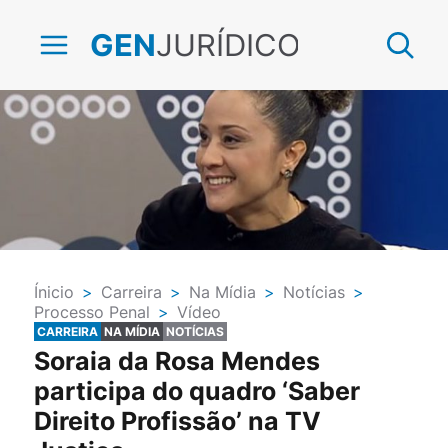
JURÍDICO
GEN
Ínicio
>
Carreira
>
Na Mídia
>
Notícias
>
Processo Penal
>
Vídeo
CARREIRA
NA MÍDIA
NOTÍCIAS
Soraia da Rosa Mendes
participa do quadro ‘Saber
Direito Profissão’ na TV