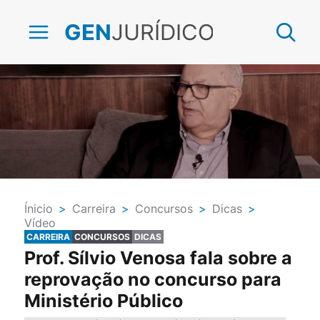
JURÍDICO
GEN
Ínicio
>
Carreira
>
Concursos
>
Dicas
>
Vídeo
CARREIRA
CONCURSOS
DICAS
Prof. Sílvio Venosa fala sobre a
reprovação no concurso para
Ministério Público