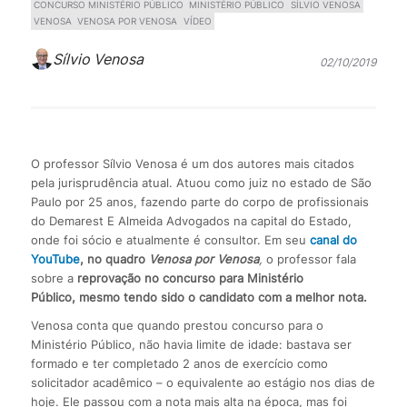
CONCURSO MINISTÉRIO PÚBLICO
MINISTÉRIO PÚBLICO
SÍLVIO VENOSA
VENOSA
VENOSA POR VENOSA
VÍDEO
Sílvio Venosa
02/10/2019
O professor Sílvio Venosa é um dos autores mais citados
pela jurisprudência atual. Atuou como juiz no estado de São
Paulo por 25 anos, fazendo parte do corpo de profissionais
do Demarest E Almeida Advogados na capital do Estado,
onde foi sócio e atualmente é consultor. Em seu
canal do
YouTube
, no quadro
V
enosa por Venosa
,
o professor fala
sobre a
reprovação no concurso para Ministério
Público, mesmo tendo sido o candidato com a melhor nota.
Venosa conta que quando prestou concurso para o
Ministério Público, não havia limite de idade: bastava ser
formado e ter completado 2 anos de exercício como
solicitador acadêmico – o equivalente ao estágio nos dias de
hoje. Ele passou com a nota mais alta na época, mas foi