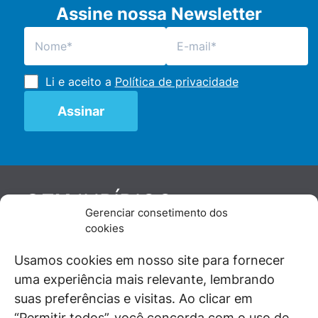
Assine nossa Newsletter
Li e aceito a
Política de privacidade
JURÍDICO
GEN
Gerenciar consetimento dos
De maneira independente, os autores e
cookies
colaboradores do GEN Jurídico, renomados
juristas e doutrinadores nacionais, se posicionam
Usamos cookies em nosso site para fornecer
diante de questões relevantes do cotidiano e
uma experiência mais relevante, lembrando
universo jurídico.
suas preferências e visitas. Ao clicar em
“Permitir todos”, você concorda com o uso de