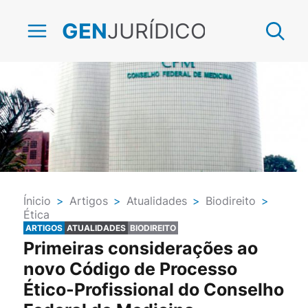
JURÍDICO
GEN
Ínicio
>
Artigos
>
Atualidades
>
Biodireito
>
Ética
ARTIGOS
ATUALIDADES
BIODIREITO
Primeiras considerações ao
novo Código de Processo
Ético-Profissional do Conselho