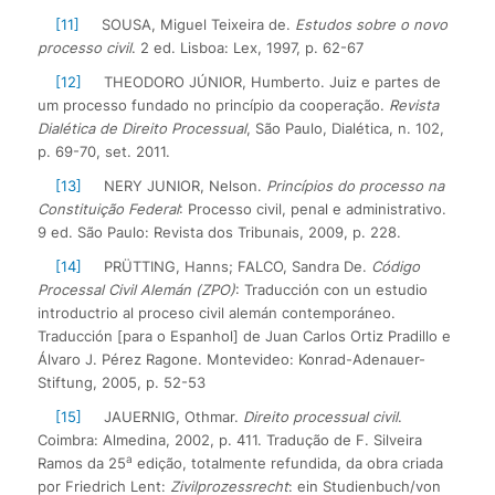
[11]
SOUSA, Miguel Teixeira de.
Estudos sobre o novo
processo civil
. 2 ed. Lisboa: Lex, 1997, p. 62-67
[12]
THEODORO JÚNIOR, Humberto. Juiz e partes de
um processo fundado no princípio da cooperação.
Revista
Dialética de Direito Processual
, São Paulo, Dialética, n. 102,
p. 69-70, set. 2011.
[13]
NERY JUNIOR, Nelson.
Princípios do processo na
Constituição Federal
: Processo civil, penal e administrativo.
9 ed. São Paulo: Revista dos Tribunais, 2009, p. 228.
[14]
PRÜTTING, Hanns; FALCO, Sandra De.
Código
Processal Civil Alemán (ZPO)
: Traducción con un estudio
introductrio al proceso civil alemán contemporáneo.
Traducción [para o Espanhol] de Juan Carlos Ortiz Pradillo e
Álvaro J. Pérez Ragone. Montevideo: Konrad-Adenauer-
Stiftung, 2005, p. 52-53
[15]
JAUERNIG, Othmar.
Direito processual civil
.
Coimbra: Almedina, 2002, p. 411. Tradução de F. Silveira
a
Ramos da 25
edição, totalmente refundida, da obra criada
por Friedrich Lent:
Zivilprozessrecht
: ein Studienbuch/von