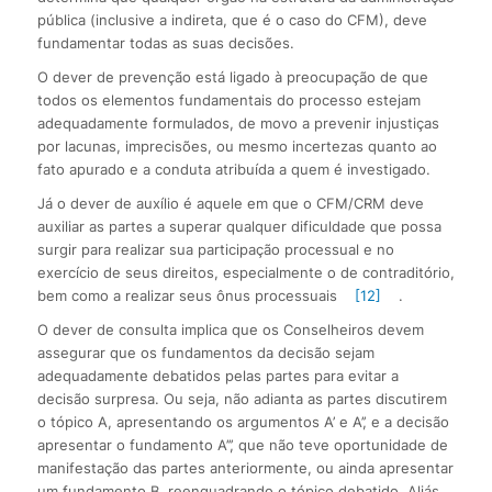
pública (inclusive a indireta, que é o caso do CFM), deve
fundamentar todas as suas decisões.
O dever de prevenção está ligado à preocupação de que
todos os elementos fundamentais do processo estejam
adequadamente formulados, de movo a prevenir injustiças
por lacunas, imprecisões, ou mesmo incertezas quanto ao
fato apurado e a conduta atribuída a quem é investigado.
Já o dever de auxílio é aquele em que o CFM/CRM deve
auxiliar as partes a superar qualquer dificuldade que possa
surgir para realizar sua participação processual e no
exercício de seus direitos, especialmente o de contraditório,
bem como a realizar seus ônus processuais
[12]
.
O dever de consulta implica que os Conselheiros devem
assegurar que os fundamentos da decisão sejam
adequadamente debatidos pelas partes para evitar a
decisão surpresa. Ou seja, não adianta as partes discutirem
o tópico A, apresentando os argumentos A’ e A’’, e a decisão
apresentar o fundamento A’’’, que não teve oportunidade de
manifestação das partes anteriormente, ou ainda apresentar
um fundamento B, reenquadrando o tópico debatido. Aliás,