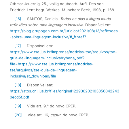
Othmar Jauernig-25., vollig neubearb. Aufl. Des von
Friedrich Lent begr. Werkes. Munchen: Beck, 1998, p. 168.
[16]
SANTOS, Daniela.
Todos os dias a língua muda –
reflexões sobre uma linguagem inclusiva
. Disponível em:
https://blog.grupogen.com.br/juridico/2021/08/13/reflexoes
-sobre-uma-linguagem-inclusiva/#_ftnref7
[17]
Disponível em:
https://www.tse.jus.br/imprensa/noticias-tse/arquivos/tse-
guia-de-linguagem-inclusiva/rybena_pdf?
file=https://www.tse.jus.br/imprensa/noticias-
tse/arquivos/tse-guia-de-linguagem-
inclusiva/at_download/file
[18]
Disponível em:
https://atos.cnj.jus.br/files/original122936202103056042243
0ecd5f.pdf
[19]
Vide art. 9.º do novo CPEP.
[20]
Vide art. 16,
caput
, do novo CPEP.