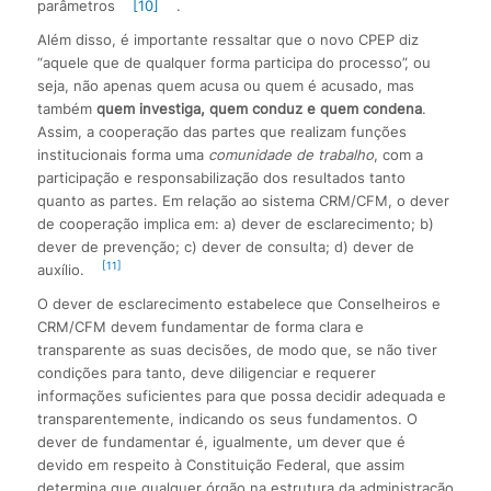
parâmetros
[10]
.
Além disso, é importante ressaltar que o novo CPEP diz
“aquele que de qualquer forma participa do processo”, ou
seja, não apenas quem acusa ou quem é acusado, mas
também
quem investiga, quem conduz e quem condena
.
Assim, a cooperação das partes que realizam funções
institucionais forma uma
comunidade de trabalho
, com a
participação e responsabilização dos resultados tanto
quanto as partes. Em relação ao sistema CRM/CFM, o dever
de cooperação implica em: a) dever de esclarecimento; b)
dever de prevenção; c) dever de consulta; d) dever de
[11]
auxílio.
O dever de esclarecimento estabelece que Conselheiros e
CRM/CFM devem fundamentar de forma clara e
transparente as suas decisões, de modo que, se não tiver
condições para tanto, deve diligenciar e requerer
informações suficientes para que possa decidir adequada e
transparentemente, indicando os seus fundamentos. O
dever de fundamentar é, igualmente, um dever que é
devido em respeito à Constituição Federal, que assim
determina que qualquer órgão na estrutura da administração