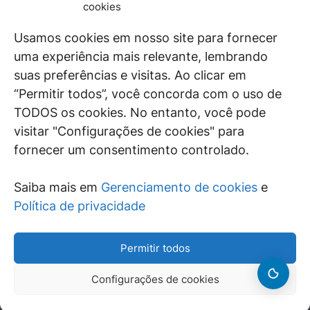
De maneira independente, os autores e
cookies
colaboradores do GEN Jurídico, renomados
juristas e doutrinadores nacionais, se posicionam
Usamos cookies em nosso site para fornecer
diante de questões relevantes do cotidiano e
uma experiência mais relevante, lembrando
universo jurídico.
suas preferências e visitas. Ao clicar em
“Permitir todos”, você concorda com o uso de
TODOS os cookies. No entanto, você pode
visitar "Configurações de cookies" para
ÁREAS DE INTERESSE
fornecer um consentimento controlado.
SAIBA MAIS
Saiba mais em
Gerenciamento de cookies
e
SIGA
Política de privacidade
Permitir todos
Configurações de cookies