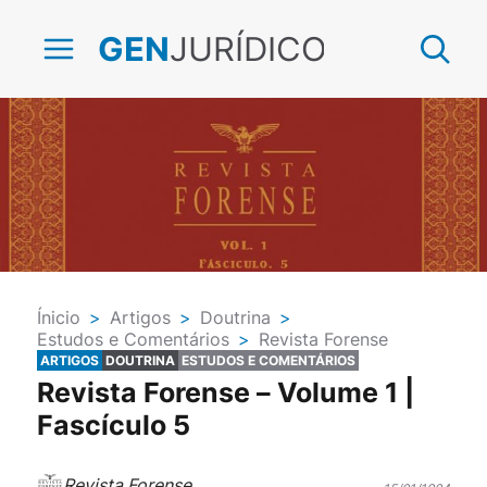
JURÍDICO
GEN
Ínicio
>
Artigos
>
Doutrina
>
Estudos e Comentários
>
Revista Forense
ARTIGOS
DOUTRINA
ESTUDOS E COMENTÁRIOS
Revista Forense – Volume 1 |
Fascículo 5
Revista Forense