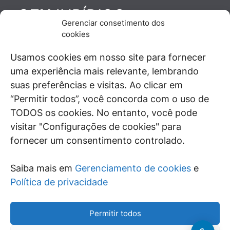
JURÍDICO
GEN
Gerenciar consetimento dos
De maneira independente, os autores e
cookies
colaboradores do GEN Jurídico, renomados
juristas e doutrinadores nacionais, se posicionam
Usamos cookies em nosso site para fornecer
diante de questões relevantes do cotidiano e
uma experiência mais relevante, lembrando
universo jurídico.
suas preferências e visitas. Ao clicar em
“Permitir todos”, você concorda com o uso de
TODOS os cookies. No entanto, você pode
visitar "Configurações de cookies" para
ÁREAS DE INTERESSE
fornecer um consentimento controlado.
SAIBA MAIS
Saiba mais em
Gerenciamento de cookies
e
SIGA
Política de privacidade
Permitir todos