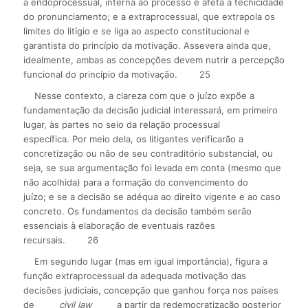
a endoprocessual, interna ao processo e afeta à tecnicidade
do pronunciamento; e a extraprocessual, que extrapola os
limites do litígio e se liga ao aspecto constitucional e
garantista do princípio da motivação. Assevera ainda que,
idealmente, ambas as concepções devem nutrir a percepção
funcional do princípio da motivação.
25
Nesse contexto, a clareza com que o juízo expõe a
fundamentação da decisão judicial interessará, em primeiro
lugar, às partes no seio da relação processual
específica. Por meio dela, os litigantes verificarão a
concretização ou não de seu contraditório substancial, ou
seja, se sua argumentação foi levada em conta (mesmo que
não acolhida) para a formação do convencimento do
juízo; e se a decisão se adéqua ao direito vigente e ao caso
concreto. Os fundamentos da decisão também serão
essenciais à elaboração de eventuais razões
recursais.
26
Em segundo lugar (mas em igual importância), figura a
função extraprocessual da adequada motivação das
decisões judiciais, concepção que ganhou força nos países
de
civil law
a partir da redemocratização posterior