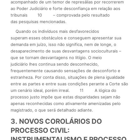
acompanhado de um temor de represálias por recorrerem
ao Poder Judiciário e forte desconfiança em relação aos
tribunais
10
– comprovada pelo resultado
das pesquisas mencionadas.
Quando os indivíduos mais desfavorecidos
superam esses obstáculos e conseguem apresentar sua
demanda em juízo, isso não significa, nem de longe, o
desaparecimento de suas desvantagens socioculturais –
que se tornam desvantagens no litígio. O meio
judiciário lhes continua sendo desconhecido,
frequentemente causando sensações de desconforto e
estranheza. Por conta disso, situações de plena igualdade
entre as partes e entre suas condições perante a Corte são
um cenário ideal, porém irreal.
11
A lógica do
processo justo impõe que estas disparidades sejam não
apenas reconhecidas como ativamente amenizadas pelo
magistrado, o que será detalhado adiante.
3. NOVOS COROLÁRIOS DO
PROCESSO CIVIL:
INSTRUMENTALISMO E PROCESSO