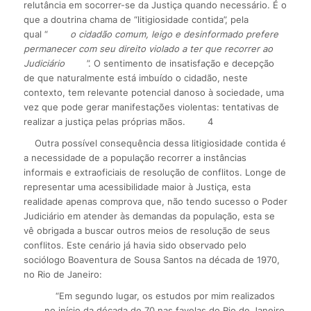
relutância em socorrer-se da Justiça quando necessário. É o
que a doutrina chama de “litigiosidade contida”, pela
qual “
o cidadão comum, leigo e desinformado prefere
permanecer com seu direito violado a ter que recorrer ao
Judiciário
”. O sentimento de insatisfação e decepção
de que naturalmente está imbuído o cidadão, neste
contexto, tem relevante potencial danoso à sociedade, uma
vez que pode gerar manifestações violentas: tentativas de
realizar a justiça pelas próprias mãos.
4
Outra possível consequência dessa litigiosidade contida é
a necessidade de a população recorrer a instâncias
informais e extraoficiais de resolução de conflitos. Longe de
representar uma acessibilidade maior à Justiça, esta
realidade apenas comprova que, não tendo sucesso o Poder
Judiciário em atender às demandas da população, esta se
vê obrigada a buscar outros meios de resolução de seus
conflitos. Este cenário já havia sido observado pelo
sociólogo Boaventura de Sousa Santos na década de 1970,
no Rio de Janeiro:
“Em segundo lugar, os estudos por mim realizados
no início da década de 70 nas favelas do Rio de Janeiro