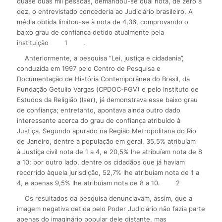
quase duas mil pessoas, demandou-se qual nota, de zero a
dez, o entrevistado concederia ao Judiciário brasileiro. A
média obtida limitou-se à nota de 4,36, comprovando o
baixo grau de confiança detido atualmente pela
instituição
1
.
Anteriormente, a pesquisa “Lei, justiça e cidadania”,
conduzida em 1997 pelo Centro de Pesquisa e
Documentação de História Contemporânea do Brasil, da
Fundação Getulio Vargas (CPDOC-FGV) e pelo Instituto de
Estudos da Religião (Iser), já demonstrava esse baixo grau
de confiança; entretanto, apontava ainda outro dado
interessante acerca do grau de confiança atribuído à
Justiça. Segundo apurado na Região Metropolitana do Rio
de Janeiro, dentre a população em geral, 35,5% atribuíam
à Justiça civil nota de 1 a 4, e 20,5% lhe atribuíam nota de 8
a 10; por outro lado, dentre os cidadãos que já haviam
recorrido àquela jurisdição, 52,7% lhe atribuíam nota de 1 a
4, e apenas 9,5% lhe atribuíam nota de 8 a 10.
2
Os resultados da pesquisa denunciavam, assim, que a
imagem negativa detida pelo Poder Judiciário não fazia parte
apenas do imaginário popular dele distante, mas