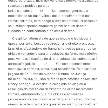
desburocratizada, mais flexível e mais efetiva no alcance de
resultados práticos para os
jurisdicionados”.
12
Sem que se ignorasse a
necessidade de observância dos procedimentos e das
formas corretas, este apego à técnica processual passou a
se justificar apenas enquanto garantisse um debate
fundado no contraditório e na ampla defesa.
13
O espírito reformista de que se imbuiu o legislador à
época, portanto, buscou redirecionar o direito processual
brasileiro, afastando-o do formalismo nocivo para onde se
dirigia e voltando-o para a resolução, da forma mais efetiva
possível, das situações de direito substancial submetidas à
apreciação judicial.
14
O mesmo pensamento
começava a permear, ainda, a jurisprudência: foi o caso do
julgado da 3ª Turma do Superior Tribunal de Justiça
no REsp 975.807/RJ, sob relatoria para acórdão da Ministra
Nancy Andrighi. À ocasião, o colegiado privilegiou a
resolução do mérito em detrimento de erros meramente
formais, entendendo que “os óbices e armadilhas
processuais só prejudicam a parte que tem razão, porque
quem não a tem perderá a questão no mérito, de qualquer