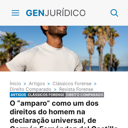
JURÍDICO
GEN
Ínicio
>
Artigos
>
Clássicos Forense
>
Direito Comparado
>
Revista Forense
ARTIGOS
CLÁSSICOS FORENSE
DIREITO COMPARADO
O “amparo” como um dos
direitos do homem na
declaração universal, de