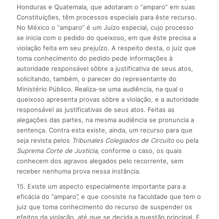
Honduras e Quatemala, que adotaram o “amparo” em suas
Constituições, têm processos especiais para êste recurso.
No México o “amparo” é um Juízo especial, cujo processo
se inicia com o pedido do queixoso, em que êste precisa a
violação feita em seu prejuízo. A respeito desta, o juiz que
toma conhecimento do pedido pede informações à
autoridade responsável sôbre a justificativa de seus atos,
solicitando, também, o parecer do representante do
Ministério Público. Realiza-se uma audiência, na qual o
queixoso apresenta provas sôbre a violação, e a autoridade
responsável as justificativas de seus atos. Feitas as
alegações das partes, na mesma audiência se pronuncia a
sentença. Contra esta existe, ainda, um recurso para que
seja revista pelos
Tribunales Colegiados de Circuito
ou pela
Suprema Corte de Justicia
, conforme o caso, os quais
conhecem dos agravos alegados pelo recorrente, sem
receber nenhuma prova nessa instância.
15. Existe um aspecto especialmente importante para a
eficácia do “amparo”, e que consiste na faculdade que tem o
juiz que toma conhecimento do recurso de suspender os
efeitos da violação, até que se decida a questão principal. E