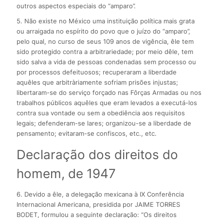
outros aspectos especiais do “amparo”.
5. Não existe no México uma instituição política mais grata
ou arraigada no espírito do povo que o juízo do “amparo”,
pelo qual, no curso de seus 109 anos de vigência, êle tem
sido protegido contra a arbitrariedade; por meio dêle, tem
sido salva a vida de pessoas condenadas sem processo ou
por processos defeituosos; recuperaram a liberdade
aquêles que arbitràriamente sofriam prisões injustas;
libertaram-se do serviço forçado nas Fôrças Armadas ou nos
trabalhos públicos aquêles que eram levados a executá-los
contra sua vontade ou sem a obediência aos requisitos
legais; defenderam-se lares; organizou-se a liberdade de
pensamento; evitaram-se confiscos, etc., etc.
Declaração dos direitos do
homem, de 1947
6. Devido a êle, a delegação mexicana à IX Conferência
Internacional Americana, presidida por JAIME TORRES
BODET, formulou a seguinte declaração: “Os direitos