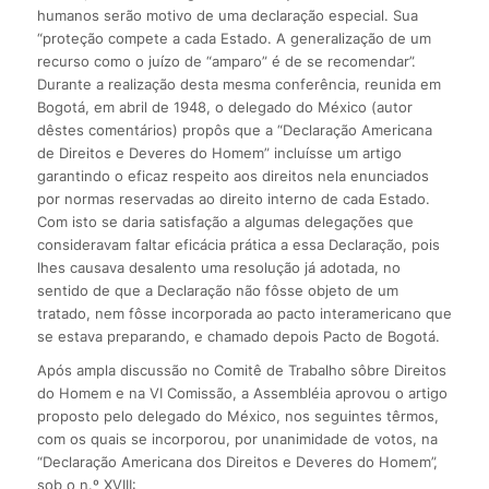
humanos serão motivo de uma declaração especial. Sua
“proteção compete a cada Estado. A generalização de um
recurso como o juízo de “amparo” é de se recomendar”.
Durante a realização desta mesma conferência, reunida em
Bogotá, em abril de 1948, o delegado do México (autor
dêstes comentários) propôs que a “Declaração Americana
de Direitos e Deveres do Homem” incluísse um artigo
garantindo o eficaz respeito aos direitos nela enunciados
por normas reservadas ao direito interno de cada Estado.
Com isto se daria satisfação a algumas delegações que
consideravam faltar eficácia prática a essa Declaração, pois
lhes causava desalento uma resolução já adotada, no
sentido de que a Declaração não fôsse objeto de um
tratado, nem fôsse incorporada ao pacto interamericano que
se estava preparando, e chamado depois Pacto de Bogotá.
Após ampla discussão no Comitê de Trabalho sôbre Direitos
do Homem e na VI Comissão, a Assembléia aprovou o artigo
proposto pelo delegado do México, nos seguintes têrmos,
com os quais se incorporou, por unanimidade de votos, na
“Declaração Americana dos Direitos e Deveres do Homem”,
sob o n.º XVIII: