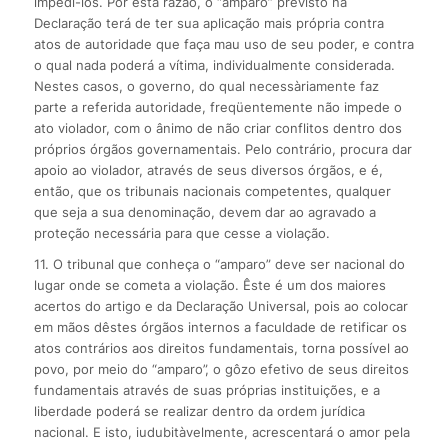
impedi-los. Por esta razão, o “amparo” previsto na
Declaração terá de ter sua aplicação mais própria contra
atos de autoridade que faça mau uso de seu poder, e contra
o qual nada poderá a vítima, individualmente considerada.
Nestes casos, o governo, do qual necessàriamente faz
parte a referida autoridade, freqüentemente não impede o
ato violador, com o ânimo de não criar conflitos dentro dos
próprios órgãos governamentais. Pelo contrário, procura dar
apoio ao violador, através de seus diversos órgãos, e é,
então, que os tribunais nacionais competentes, qualquer
que seja a sua denominação, devem dar ao agravado a
proteção necessária para que cesse a violação.
11. O tribunal que conheça o “amparo” deve ser nacional do
lugar onde se cometa a violação. Êste é um dos maiores
acertos do artigo e da Declaração Universal, pois ao colocar
em mãos dêstes órgãos internos a faculdade de retificar os
atos contrários aos direitos fundamentais, torna possível ao
povo, por meio do “amparo”, o gôzo efetivo de seus direitos
fundamentais através de suas próprias instituições, e a
liberdade poderá se realizar dentro da ordem jurídica
nacional. E isto, iudubitàvelmente, acrescentará o amor pela