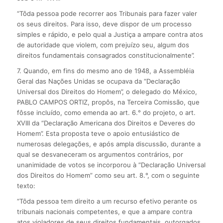
“Tôda pessoa pode recorrer aos Tribunais para fazer valer
os seus direitos. Para isso, deve dispor de um processo
simples e rápido, e pelo qual a Justiça a ampare contra atos
de autoridade que violem, com prejuízo seu, algum dos
direitos fundamentais consagrados constitucionalmente”.
7. Quando, em fins do mesmo ano de 1948, a Assembléia
Geral das Nações Unidas se ocupava da “Declaração
Universal dos Direitos do Homem”, o delegado do México,
PABLO CAMPOS ORTIZ, propôs, na Terceira Comissão, que
fôsse incluído, como emenda ao art. 6.° do projeto, o art.
XVIII da “Declaração Americana dos Direitos e Deveres do
Homem”. Esta proposta teve o apoio entusiástico de
numerosas delegações, e após ampla discussão, durante a
qual se desvaneceram os argumentos contrários, por
unanimidade de votos se incorporou à “Declaração Universal
dos Direitos do Homem” como seu art. 8.°, com o seguinte
texto:
“Tôda pessoa tem direito a um recurso efetivo perante os
tribunais nacionais competentes, e que a ampare contra
atos violadores de seus direitos fundamentais, outorgados