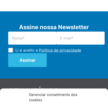
Assine nossa Newsletter
Li e aceito a
Política de privacidade
JURÍDICO
GEN
Gerenciar consetimento dos
De maneira independente, os autores e
cookies
colaboradores do GEN Jurídico, renomados