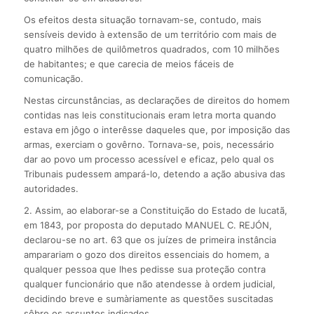
Os efeitos desta situação tornavam-se, contudo, mais
sensíveis devido à extensão de um território com mais de
quatro milhões de quilômetros quadrados, com 10 milhões
de habitantes; e que carecia de meios fáceis de
comunicação.
Nestas circunstâncias, as declarações de direitos do homem
contidas nas leis constitucionais eram letra morta quando
estava em jôgo o interêsse daqueles que, por imposição das
armas, exerciam o govêrno. Tornava-se, pois, necessário
dar ao povo um processo acessível e eficaz, pelo qual os
Tribunais pudessem ampará-lo, detendo a ação abusiva das
autoridades.
2. Assim, ao elaborar-se a Constituição do Estado de Iucatã,
em 1843, por proposta do deputado MANUEL C. REJÓN,
declarou-se no art. 63 que os juízes de primeira instância
amparariam o gozo dos direitos essenciais do homem, a
qualquer pessoa que lhes pedisse sua proteção contra
qualquer funcionário que não atendesse à ordem judicial,
decidindo breve e sumàriamente as questões suscitadas
sôbre os assuntos indicados.