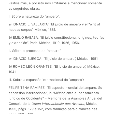
vastíssimas, e por isto nos limitamos a mencionar somente
as seguintes obras:
I. Sôbre a natureza do “amparo”:
a
) IGNACIO L. VALLARTA: “El juicio de amparo y el “writ of
habeas corpus”, México, 1881.
b
) EMÍLIO RABASA: “El juicio constitucional, origines, teorías
y extensión”, Paris-México, 1919, 1926, 1956.
II. Sôbre o processo do “amparo”:
a
) IGNACIO BURGOA: “El juicio de amparo”, México, 1951.
b
) ROMEO LEÓN ORANTES: “El juicio de amparo”, México,
1941.
III. Sôbre a expansão internacional do “amparo”:
FELIPE TENA RAMIREZ: “El aspecto mundial del amparo. Su
espansión internacional”, in “México ante el pensamiento
jurídico de Occidente” – Memoria de la Asamblea Anual del
Consejo de la
Union Internationale des Avocats
, México,
1955, págs. 129 a 152, com tradução para o francês nas