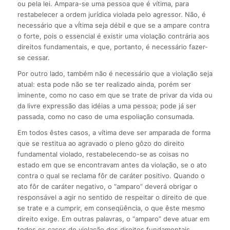
ou pela lei. Ampara-se uma pessoa que é vítima, para
restabelecer a ordem jurídica violada pelo agressor. Não, é
necessário que a vÍtima seja débil e que se a ampare contra
o forte, pois o essencial é existir uma violação contrária aos
direitos fundamentais, e que, portanto, é necessário fazer-
se cessar.
Por outro lado, também não é necessário que a violação seja
atual: esta pode não se ter realizado ainda, porém ser
iminente, como no caso em que se trate de privar da vida ou
da livre expressão das idéias a uma pessoa; pode já ser
passada, como no caso de uma espoliação consumada.
Em todos êstes casos, a vítima deve ser amparada de forma
que se restitua ao agravado o pleno gôzo do direito
fundamental violado, restabelecendo-se as coisas no
estado em que se encontravam antes da violação, se o ato
contra o qual se reclama fôr de caráter positivo. Quando o
ato fôr de caráter negativo, o “amparo” deverá obrigar o
responsável a agir no sentido de respeitar o direito de que
se trate e a cumprir, em conseqüência, o que êste mesmo
direito exige. Em outras palavras, o “amparo” deve atuar em
todos os casos de violação dos direitos fundamentais,