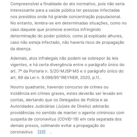
Compreensível a finalidade do ato normativo, pois não seria
interessante para a saúde pública ter pessoas infectadas
nos presídios onde há grande concentração populacional.
No entanto, lembra-se em determinadas situações, como no
caso daquele que promove eventos infringindo
determinação do poder público, como já explicado alhures,
caso não esteja infectado, não haveria risco de propagação
da doença.
Ademais, atos infralegais não podem se sobrepor às leis
vigentes, e há certa divergência entre o parágrafo único do
art. 7º da Portaria n. 5/20-MJSP-MS e o parágrafo único do
art. 69 da Lei n. 9.099/95”(REYNER, 2020, p.1)..
Noutro quadrante, havendo concurso de crimes ou
incidência em crimes graves, estes deverão ser levado em
contas, alertando que os Delegados de Polícia e as
Autoridades Judiciárias (Juízes de Direito) adotarão
providências no sentido de manter o agente criminoso com
suspeita de coronavírus (COVID-19) em cela separada dos
demais presos, colimando evitar a propagação do
coronavírus
[22]
.