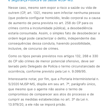
e Segurança Pública e da Saúde MJSP-MS.
Nesse caso, mesmo sem expor a risco a saúde ou vida de
outrem (CP, art. 132), mesmo sem infectar nenhuma pessoa
(que poderia configurar homicídio, lesão corporal ou a causa
de aumento de pena prevista no art. 258 do CP para os
crimes contra a incolumidade pública), a desobediência
estaria consumada. Assim, o simples fato de desobedecer a
ordem legal pode caracterizar o delito, independente das
consequências dessa conduta, havendo possibilidade,
inclusive, de concurso de crimes.
Como os tipos penais previstos nos artigos 132, 268 e 330
do CP são crimes de menor potencial ofensivo, deve ser
lavrado pelo Delegado de Polícia o termo circunstanciado de
ocorrência, conforme previsto pela Lei n. 9.099/95.
Interessante notar, por fim, que a Portaria Interministerial n.
5/2020 MJSP-MS, dispõe em seu art. 7º, parágrafo único,
que mesmo que o agente não assine o termo de
compromisso de comparecer aos atos do processo e de
cumprir as medidas estabelecidas no art. 3º da Lei n.
13.979/20, a ele não se imporá prisão.