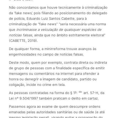
Não concordamos que houve tecnicamente à criminalização
da ‘fake news’, pois filiando ao posicionamento do delegado
de polícia, Eduardo Luiz Santos Cabette, para à
criminalização de “fake news” “seria necessária uma norma
que
incriminasse a veiculação de quaisquer espécies de
notícias falsas
, ainda que no âmbito estritamente eleitoral”
(CABETTE, 2019).
De qualquer forma, a minirreforma trouxe avanços às
engenhosidades no campo de notícias falsas.
Deste modo, quem por exemplo, contrata direta ou indireta
de grupo de pessoas com a finalidade específica de emitir
mensagens ou comentários na internet para ofender a
honra ou denegrir a imagem de candidato, partido ou
coligação, incide no crime em tela.
o,
do
As pessoas contratadas na forma do § 1
art. 57-H, da
Lei nº 9.504/1997 também praticam o delito em cartaz.
Passemos agora ao exame de quem descumpre ordens
emanadas pelas autoridades sanitárias ou de saúde (e até
mesmo legislação penal), visando evitar a propagação do