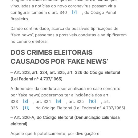
vinculadas a notícias do novo coronavírus possam vir a
configurar também o art. 340
[7]
, do Código Penal
Brasileiro.
Dando continuidade, acerca de possíveis tipificações de
“fake news”, passemos a possíveis condutas a se tipificarem
no cenário eleitoral.
DOS CRIMES ELEITORAIS
CAUSADOS POR ‘FAKE NEWS’
– Art. 323, art. 324, art. 325, art. 326 do Código Eleitoral
(Lei Federal nº 4.737/1965)
A depender da conduta a ser analisada no caso concreto
por ‘fake news’, poderemos ter a incidência dos art.
323
[8]
, art. 324
[9]
, art. 325
[10]
, art.
326
[11]
do Código Eleitoral (Lei Federal nº 4.737/1965).
– Art. 326-A, do Código Eleitoral (Denunciação caluniosa
eleitoral)
Aquele que hipoteticamente, por divulgação e