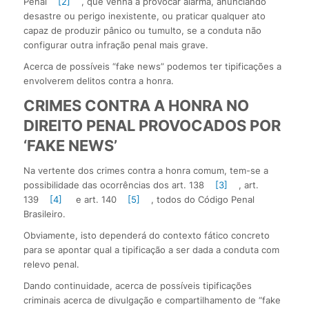
Penal
[2]
, que venha a provocar alarma, anunciando
desastre ou perigo inexistente, ou praticar qualquer ato
capaz de produzir pânico ou tumulto, se a conduta não
configurar outra infração penal mais grave.
Acerca de possíveis “fake news” podemos ter tipificações a
envolverem delitos contra a honra.
CRIMES CONTRA A HONRA NO
DIREITO PENAL PROVOCADOS POR
‘FAKE NEWS’
Na vertente dos crimes contra a honra comum, tem-se a
possibilidade das ocorrências dos art. 138
[3]
, art.
139
[4]
e art. 140
[5]
, todos do Código Penal
Brasileiro.
Obviamente, isto dependerá do contexto fático concreto
para se apontar qual a tipificação a ser dada a conduta com
relevo penal.
Dando continuidade, acerca de possíveis tipificações
criminais acerca de divulgação e compartilhamento de “fake