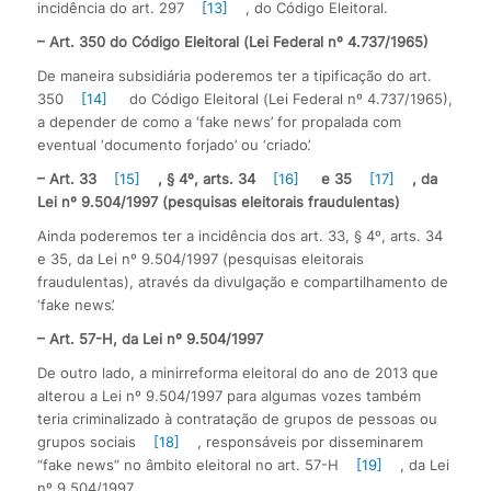
incidência do art. 297
[13]
, do Código Eleitoral.
– Art. 350 do Código Eleitoral (Lei Federal nº 4.737/1965)
De maneira subsidiária poderemos ter a tipificação do art.
350
[14]
do Código Eleitoral (Lei Federal nº 4.737/1965),
a depender de como a ‘fake news’ for propalada com
eventual ‘documento forjado’ ou ‘criado’.
– Art. 33
[15]
, § 4º, arts. 34
[16]
e 35
[17]
, da
Lei nº 9.504/1997 (pesquisas eleitorais fraudulentas)
Ainda poderemos ter a incidência dos art. 33, § 4º, arts. 34
e 35, da Lei nº 9.504/1997 (pesquisas eleitorais
fraudulentas), através da divulgação e compartilhamento de
‘fake news’.
– Art. 57-H, da Lei nº 9.504/1997
De outro lado, a minirreforma eleitoral do ano de 2013 que
alterou a Lei nº 9.504/1997 para algumas vozes também
teria criminalizado à contratação de grupos de pessoas ou
grupos sociais
[18]
, responsáveis por disseminarem
“fake news” no âmbito eleitoral no art. 57-H
[19]
, da Lei
nº 9.504/1997.