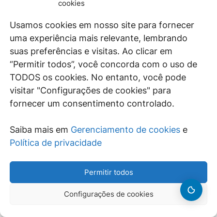
cookies
lavar as mãos com frequência, evitar aglomerações
e cobrir a boca e o nariz com o antebraço ao tossir
Usamos cookies em nosso site para fornecer
ou espirrar.
uma experiência mais relevante, lembrando
Cuba anuncia vacina contra coronavírus
suas preferências e visitas. Ao clicar em
Falso.
Ainda não há nenhuma vacina ou
“Permitir todos”, você concorda com o uso de
medicamento com eficácia comprovada contra o
coronavírus. Caso manifeste sintomas como febre
TODOS os cookies. No entanto, você pode
e dificuldade de respirar e tenha retornado de
visitar "Configurações de cookies" para
viagem a países com ocorrência do vírus ou
fornecer um consentimento controlado.
entrado em contato com pacientes confirmados,
procure o serviço de saúde mais próximo e siga as
orientações dos médicos.
Saiba mais em
Gerenciamento de cookies
e
De acordo com orientações da Agência Nacional
Política de privacidade
de Saúde Suplementar (ANS), todos os planos de
saúde devem cobrir o teste para o coronavírus. O
Permitir todos
Sistema Único de Saúde (SUS) também oferece o
exame.
Configurações de cookies
Médicos tailandeses curam paciente com
coronavírus em 48 horas