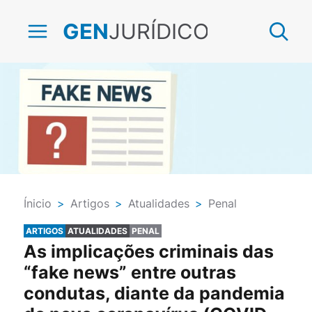
JURÍDICO
GEN
Ínicio
>
Artigos
>
Atualidades
>
Penal
ARTIGOS
ATUALIDADES
PENAL
As implicações criminais das
“fake news” entre outras
condutas, diante da pandemia