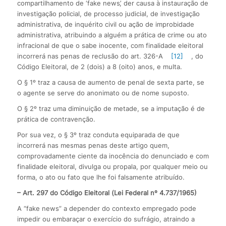
compartilhamento de ‘fake news’, der causa à instauração de
investigação policial, de processo judicial, de investigação
administrativa, de inquérito civil ou ação de improbidade
administrativa, atribuindo a alguém a prática de crime ou ato
infracional de que o sabe inocente, com finalidade eleitoral
incorrerá nas penas de reclusão do art. 326-A
[12]
, do
Código Eleitoral, de 2 (dois) a 8 (oito) anos, e multa.
O § 1º traz a causa de aumento de penal de sexta parte, se
o agente se serve do anonimato ou de nome suposto.
O § 2º traz uma diminuição de metade, se a imputação é de
prática de contravenção.
Por sua vez, o § 3º traz conduta equiparada de que
incorrerá nas mesmas penas deste artigo quem,
comprovadamente ciente da inocência do denunciado e com
finalidade eleitoral, divulga ou propala, por qualquer meio ou
forma, o ato ou fato que lhe foi falsamente atribuído.
– Art. 297 do Código Eleitoral (Lei Federal nº 4.737/1965)
A “fake news” a depender do contexto empregado pode
impedir ou embaraçar o exercício do sufrágio, atraindo a