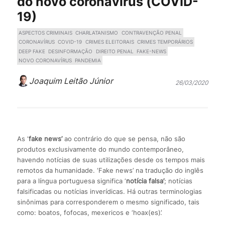
do novo coronavírus (COVID-
19)
ASPECTOS CRIMINAIS
CHARLATANISMO
CONTRAVENÇÃO PENAL
CORONAVÍRUS
COVID-19
CRIMES ELEITORAIS
CRIMES TEMPORÁRIOS
DEEP FAKE
DESINFORMAÇÃO
DIREITO PENAL
FAKE-NEWS
NOVO CORONAVÍRUS
PANDEMIA
Joaquim Leitão Júnior
26/03/2020
As ‘
fake news’
ao contrário do que se pensa, não são
produtos exclusivamente do mundo contemporâneo,
havendo notícias de suas utilizações desde os tempos mais
remotos da humanidade. ‘Fake news’ na tradução do inglês
para a língua portuguesa significa ‘
notícia falsa’
; notícias
falsificadas ou notícias inverídicas. Há outras terminologias
sinônimas para corresponderem o mesmo significado, tais
como: boatos, fofocas, mexericos e ‘hoax(es)’.