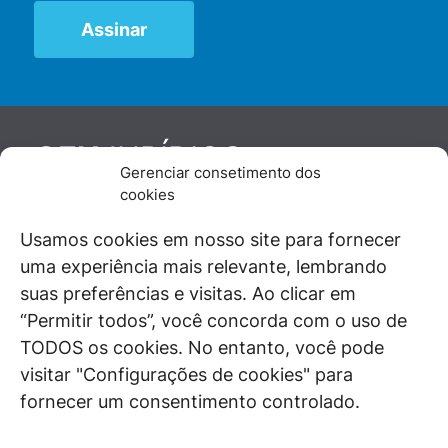
JURÍDICO
GEN
Gerenciar consetimento dos
De maneira independente, os autores e
cookies
colaboradores do GEN Jurídico, renomados
juristas e doutrinadores nacionais, se posicionam
Usamos cookies em nosso site para fornecer
diante de questões relevantes do cotidiano e
uma experiência mais relevante, lembrando
universo jurídico.
suas preferências e visitas. Ao clicar em
“Permitir todos”, você concorda com o uso de
TODOS os cookies. No entanto, você pode
visitar "Configurações de cookies" para
ÁREAS DE INTERESSE
fornecer um consentimento controlado.
SAIBA MAIS