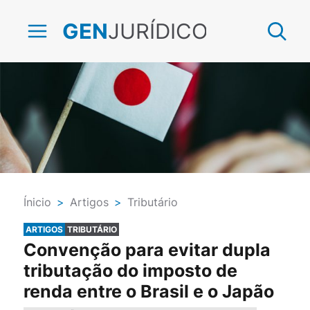
JURÍDICO
GEN
Ínicio
>
Artigos
>
Tributário
ARTIGOS
TRIBUTÁRIO
Convenção para evitar dupla
tributação do imposto de
renda entre o Brasil e o Japão