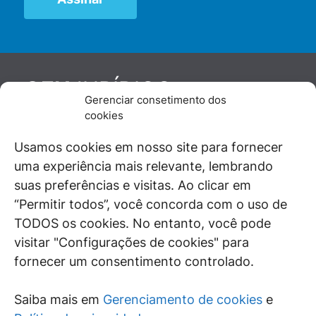
JURÍDICO
GEN
Gerenciar consetimento dos
De maneira independente, os autores e
cookies
colaboradores do GEN Jurídico, renomados
juristas e doutrinadores nacionais, se posicionam
Usamos cookies em nosso site para fornecer
diante de questões relevantes do cotidiano e
uma experiência mais relevante, lembrando
universo jurídico.
suas preferências e visitas. Ao clicar em
“Permitir todos”, você concorda com o uso de
TODOS os cookies. No entanto, você pode
visitar "Configurações de cookies" para
ÁREAS DE INTERESSE
fornecer um consentimento controlado.
SAIBA MAIS
Saiba mais em
Gerenciamento de cookies
e
SIGA