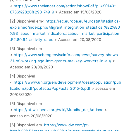
<
https://www.thelancet.com/action/showPdf?pii=S0140-
6736%2820%2931749-9
> Acesso em 15/08/2020
[2] Disponível em<
https://ec.europa.eu/eurostat/statistics-
explained/index.php/Migrant_integration_statistics_%E2%80
%93_labour_market_indicators#Labour_market_participation_
.E2.80.94_activity_rates
> Acesso em 20/08/2020
[3] Disponível em
<
https://www.schengenvisainfo.com/news/survey-shows-
31-of-working-age-immigrants-are-key-workers-in-eu/
>
Acesso em 20/08/2020
[4] Disponível
<
https://www.un.org/en/development/desa/population/pub
lications/pdf/popfacts/PopFacts_2015-5.pdf
> acesso em
20/08/2020
[5] Disponível em
<
https://pt.wikipedia.org/wiki/Muralha_de_Adriano
>
acesso em 20/08/2020
[6] Disponível em
https://www.dw.com/pt-
br/n%C3%BAmero-de-v%C3%ADtimas-mortais-do-muro-de-