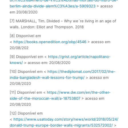
berlim-ainda-divide-alem%C3%A3es/a-5909323
> acesso
em 20/08/2020
[7] MARSHALL, Tim. Divided – Why we`re living in an age of
walls. London: Elliot and Thompson. 2018
[8] Disponível em
<
https://books.openedition.org/obp/4546
> acesso em
20/08/202
[9] Dispponível em <
https://grist.org/article/napolitano-
knows/
> acesso em: 20/08/2020
[10] Disponível em <
https://thediplomat.com/2017/02/the-
india-bangladesh-wall-lessons-for-trump/
> acesso em
20/08/2020
[11] Disponível em <
https://www.dw.com/en/the-other-
side-of-the-moroccan-wall/a-18753807
> acesso em
20/08/2020
[12] Disponível em
<
https://www.usatoday.com/story/news/world/2018/05/24/
donald-trump-europe-border-walls-migrants/532572002/
>