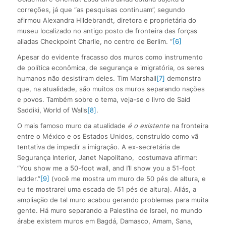
correções, já que “as pesquisas continuam”, segundo
afirmou Alexandra Hildebrandt, diretora e proprietária do
museu localizado no antigo posto de fronteira das forças
aliadas Checkpoint Charlie, no centro de Berlim. “
[6]
Apesar do evidente fracasso dos muros como instrumento
de política econômica, de segurança e imigratória, os seres
humanos não desistiram deles. Tim Marshall
[7]
demonstra
que, na atualidade, são muitos os muros separando nações
e povos. Também sobre o tema, veja-se o livro de Said
Saddiki, World of Walls
[8]
.
O mais famoso muro da atualidade
é o existente
na fronteira
entre o México e os Estados Unidos, construído como vã
tentativa de impedir a imigração. A ex-secretária de
Segurança Interior, Janet Napolitano, costumava afirmar:
“You show me a 50-foot wall, and I’ll show you a 51-foot
ladder.”
[9]
(você me mostra um muro de 50 pés de altura, e
eu te mostrarei uma escada de 51 pés de altura). Aliás, a
ampliação de tal muro acabou gerando problemas para muita
gente. Há muro separando a Palestina de Israel, no mundo
árabe existem muros em Bagdá, Damasco, Amam, Sana,