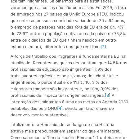
aceitam imigrantes. Se olharmos para as estatísticas,
veremos que as coisas não são bem assim. Em 2019, a taxa
de emprego nos 27 países da União Europeia [EU] indicou
que entre as pessoas com idade variando de 20 a 64 anos,
o emprego de pessoas nascidas
fora
da EU era de 64, 4% ;
de 73,9% entre a população nativa de cada país e de 75,3%
entre os cidadãos da EU que tinham nascido em outro
estado membro, diferentes dos que residiam.
[2]
A força de trabalho dos imigrantes é fundamental na EU na
atualidade. Recentes pesquisas demonstram que 14,5% dos
profissionais da educação são imigrantes; 11,9% dos
trabalhadores agrícolas especializados; dos cientistas e
engenheiros, o percentual é de 11,1%; 10, 3 % dos
cuidadores também são imigrantes e, por fim, 9,9% dos
profissionais de limpeza têm origem estrangeira.
[3]
A
integração dos imigrantes é uma das metas da Agenda 2030
estabelecidas pela ONU
[4]
, sendo um fator chave do
desenvolvimento sustentável.
Infelizmente, a Humanidade, ao longo de sua História
esteve mais preocupada em separar do que em integrar.
Como sabemos, o “fim do Império Romano” (fronteira norte)