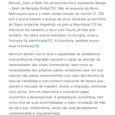
Beirute, Cairo e Riad. Há um enorme muro separando Bangla
– Desh de Bengala (Índia)
[10]
. Não se esqueça do Muro
Marroquino que é o maior campo minado do mundo (2. 700
km) e busca impedir o acesso do povo Saharawi ao território
do Saara ocidental, impelindo-os para a Mauritânia.
[11]
No
Marrocos há, também, o muro com Ceuta, já mais que
lendário. Há vários outros exemplos na Hungria, onde a
fronteira foi eletrificada
[12]
. A Eslovênia, também murou
suas fronteiras
[13]
.
Nenhum destes muros teve a capacidade de estabelecer
uma política de imigração razoável e capaz de atender às
necessidades das crises humanitárias, bem como as
necessidades dos próprios países receptores que, em sua
maioria, são países desenvolvidos com claro decréscimo da
taxa de natalidade e com número crescente de idosos que
deixam o mercado de trabalho. Assim, a imigração, conforme
visto acima, tem um importante e crescente papel
econômico a desempenhar. A globalização econômica, tem
como uma de suas externalidades a maior circulação de mão
de obra que, infelizmente, ainda não está devidamente
compreendida e regulamentada.