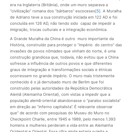
era na Inglaterra (Britânia), onde um muro separava a
“civilização” romana dos “bárbaros” escoceses
[5]
. A Muralha
de Adriano teve a sua construção iniciada em 122 AD e foi
concluída em 126 AD, não tendo sido capaz de impedir a
imigração, trocas culturais e a integração econômica.
A Grande Muralha da China é outro muro importante da
História, construído para proteger o “império do centro” das
invasões de povos nômades que vinham do norte, é uma
construção grandiosa que, todavia, não evitou que a China
sofresse a influência de outros povos e que diferentes
graus de integração e transformações sociais e étnicas
ocorressem no grande império. O muro mais tristemente
conhecido é o já derrubado muro de Berlim que foi
construído pelas autoridades da República Democrática
Alemã (Alemanha Oriental), com vistas a impedir que a
população alemã-oriental abandonasse o “paraíso socialista”
em direção ao “inferno capitalista”. É relevante observar
que” de acordo com pesquisas do Museu do Muro no
Checkpoint Charlie, entre 1945 e 1989, pelo menos 1.393
homens e mulheres perderam a vida entre as Alemanha
Ocidental e Oriental. Essa cifra ainda estaria sujeita a