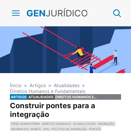
JURÍDICO
GEN
Ínicio
>
Artigos
>
Atualidades
>
Direitos Humanos e Fundamentais
ARTIGOS
ATUALIDADES
DIREITOS HUMANOS E
FUNDAMENTAIS
Construir pontes para a
integração
CRISE HUMANITÁRIA
DIREITOS HUMANOS
GLOBALIZAÇÃO
IMIGRAÇÃO
IMIGRANTES
MUROS
ONU
POLÍTICA DE IMIGRAÇÃO
PONTES