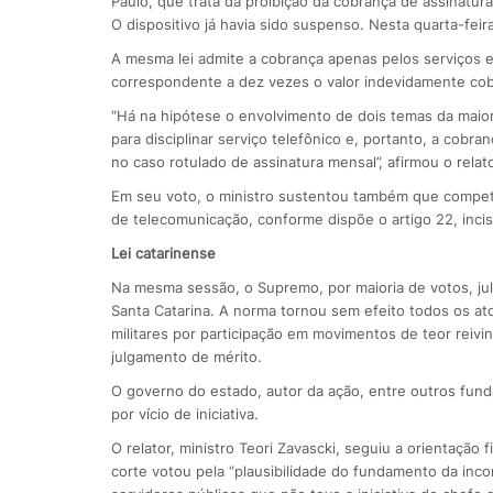
Paulo, que trata da proibição da cobrança de assinatur
O dispositivo já havia sido suspenso. Nesta quarta-feira
A mesma lei admite a cobrança apenas pelos serviços 
correspondente a dez vezes o valor indevidamente cob
“Há na hipótese o envolvimento de dois temas da maior
para disciplinar serviço telefônico e, portanto, a cobr
no caso rotulado de assinatura mensal”, afirmou o relato
Em seu voto, o ministro sustentou também que compete
de telecomunicação, conforme dispõe o artigo 22, inciso
Lei catarinense
Na mesma sessão, o Supremo, por maioria de votos, jul
Santa Catarina. A norma tornou sem efeito todos os at
militares por participação em movimentos de teor reiv
julgamento de mérito.
O governo do estado, autor da ação, entre outros fund
por vício de iniciativa.
O relator, ministro Teori Zavascki, seguiu a orientação
corte votou pela “plausibilidade do fundamento da incon