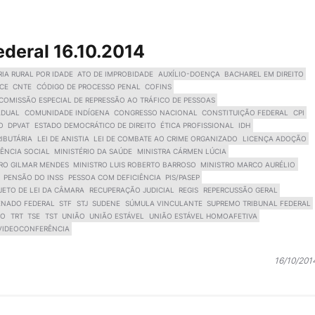
ederal 16.10.2014
IA RURAL POR IDADE
ATO DE IMPROBIDADE
AUXÍLIO-DOENÇA
BACHAREL EM DIREITO
CE
CNTE
CÓDIGO DE PROCESSO PENAL
COFINS
COMISSÃO ESPECIAL DE REPRESSÃO AO TRÁFICO DE PESSOAS
ADUAL
COMUNIDADE INDÍGENA
CONGRESSO NACIONAL
CONSTITUIÇÃO FEDERAL
CPI
O
DPVAT
ESTADO DEMOCRÁTICO DE DIREITO
ÉTICA PROFISSIONAL
IDH
IBUTÁRIA
LEI DE ANISTIA
LEI DE COMBATE AO CRIME ORGANIZADO
LICENÇA ADOÇÃO
DÊNCIA SOCIAL
MINISTÉRIO DA SAÚDE
MINISTRA CÁRMEN LÚCIA
RO GILMAR MENDES
MINISTRO LUIS ROBERTO BARROSO
MINISTRO MARCO AURÉLIO
PENSÃO DO INSS
PESSOA COM DEFICIÊNCIA
PIS/PASEP
JETO DE LEI DA CÂMARA
RECUPERAÇÃO JUDICIAL
REGIS
REPERCUSSÃO GERAL
ENADO FEDERAL
STF
STJ
SUDENE
SÚMULA VINCULANTE
SUPREMO TRIBUNAL FEDERAL
ÃO
TRT
TSE
TST
UNIÃO
UNIÃO ESTÁVEL
UNIÃO ESTÁVEL HOMOAFETIVA
VIDEOCONFERÊNCIA
16/10/201