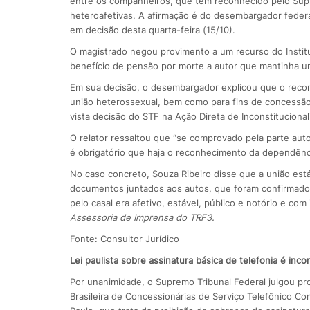
entre os companheiros, que têm reconhecido pelo Supr
heteroafetivas. A afirmação é do desembargador federal
em decisão desta quarta-feira (15/10).
O magistrado negou provimento a um recurso do Instit
benefício de pensão por morte a autor que mantinha u
Em sua decisão, o desembargador explicou que o recon
união heterossexual, bem como para fins de concessão 
vista decisão do STF na Ação Direta de Inconstitucional
O relator ressaltou que “se comprovado pela parte aut
é obrigatório que haja o reconhecimento da dependênci
No caso concreto, Souza Ribeiro disse que a união est
documentos juntados aos autos, que foram confirmado
pelo casal era afetivo, estável, público e notório e com 
Assessoria de Imprensa do TRF3.
Fonte: Consultor Jurídico
L
ei paulista sobre assinatura básica de telefonia é inc
Por unanimidade, o Supremo Tribunal Federal julgou pr
Brasileira de Concessionárias de Serviço Telefônico Co