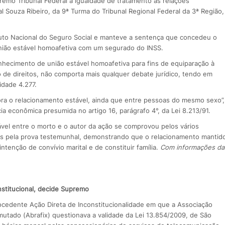
emo Tribunal Federal a igualdade de tratamento às relações
 Souza Ribeiro, da 9ª Turma do Tribunal Regional Federal da 3ª Região,
uto Nacional do Seguro Social e manteve a sentença que concedeu o
nião estável homoafetiva com um segurado do INSS.
hecimento de união estável homoafetiva para fins de equiparação à
de direitos, não comporta mais qualquer debate jurídico, tendo em
idade 4.277.
ora o relacionamento estável, ainda que entre pessoas do mesmo sexo”,
a econômica presumida no artigo 16, parágrafo 4°, da Lei 8.213/91.
ável entre o morto e o autor da ação se comprovou pelos vários
s pela prova testemunhal, demonstrando que o relacionamento mantid
intenção de convívio marital e de constituir família.
Com informações da
onstitucional, decide Supremo
ocedente Ação Direta de Inconstitucionalidade em que a Associação
mutado (Abrafix) questionava a validade da Lei 13.854/2009, de São