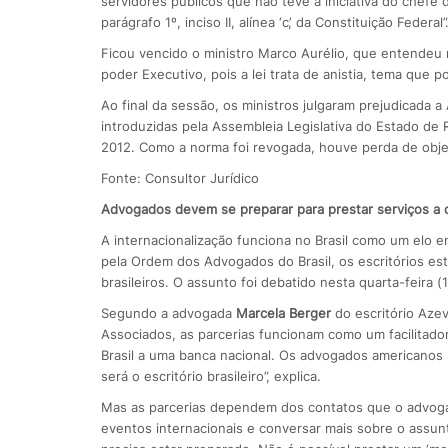
servidores públicos que não teve a iniciativa do chefe
parágrafo 1º, inciso II, alínea ‘c’, da Constituição Federal”
Ficou vencido o ministro Marco Aurélio, que entendeu nã
poder Executivo, pois a lei trata de anistia, tema que 
Ao final da sessão, os ministros julgaram prejudicada 
introduzidas pela Assembleia Legislativa do Estado de R
2012. Como a norma foi revogada, houve perda de obj
Fonte: Consultor Jurídico
A
dvogados devem se preparar para prestar serviços a c
A internacionalização funciona no Brasil como um elo e
pela Ordem dos Advogados do Brasil, os escritórios es
brasileiros. O assunto foi debatido nesta quarta-feira 
Segundo a advogada
Marcela Berger
do escritório Aze
Associados, as parcerias funcionam como um facilitador
Brasil a uma banca nacional. Os advogados americanos 
será o escritório brasileiro”, explica.
Mas as parcerias dependem dos contatos que o advogado
eventos internacionais e conversar mais sobre o assunt