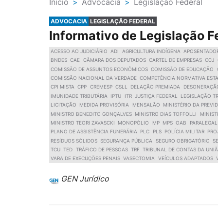
Ínicio
>
Advocacia
>
Legislação Federal
ADVOCACIA
LEGISLAÇÃO FEDERAL
Informativo de Legislação F
ACESSO AO JUDICIÁRIO
ADI
AGRICULTURA INDÍGENA
APOSENTADOR
BNDES
CAE
CÂMARA DOS DEPUTADOS
CARTEL DE EMPRESAS
CCJ
COMISSÃO DE ASSUNTOS ECONÔMICOS
COMISSÃO DE EDUCAÇÃO
COMISSÃO NACIONAL DA VERDADE
COMPETÊNCIA NORMATIVA EST
CPI MISTA
CPP
CREMESP
CSLL
DELAÇÃO PREMIADA
DESONERAÇÃ
IMUNIDADE TRIBUTÁRIA
IPTU
ITR
JUSTIÇA FEDERAL
LEGISLAÇÃO TR
LICITAÇÃO
MEDIDA PROVISÓRIA
MENSALÃO
MINISTÉRIO DA PREVI
MINISTRO BENEDITO GONÇALVES
MINISTRO DIAS TOFFOLLI
MINIST
MINISTRO TEORI ZAVASCKI
MONOPÓLIO
MP
MPS
OAB
PARALEGAL
PLANO DE ASSISTÊNCIA FUNERÁRIA
PLC
PLS
POLÍCIA MILITAR
PRO
RESÍDUOS SÓLIDOS
SEGURANÇA PÚBLICA
SEGURO OBRIGATÓRIO
S
TCU
TED
TRÁFICO DE PESSOAS
TRF
TRIBUNAL DE CONTAS DA UNI
VARA DE EXECUÇÕES PENAIS
VASECTOMIA
VEÍCULOS ADAPTADOS
GEN Jurídico