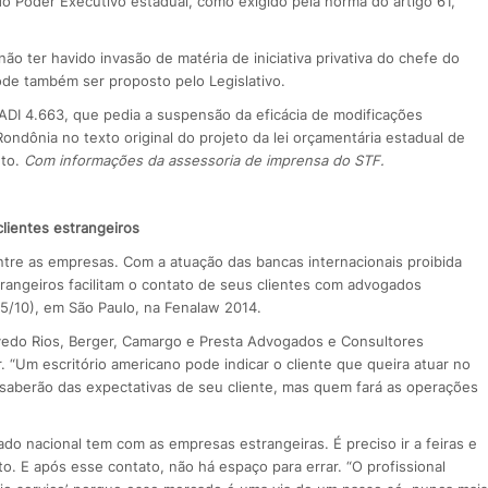
 do Poder Executivo estadual, como exigido pela norma do artigo 61,
.
o ter havido invasão de matéria de iniciativa privativa do chefe do
pode também ser proposto pelo Legislativo.
a ADI 4.663, que pedia a suspensão da eficácia de modificações
ondônia no texto original do projeto da lei orçamentária estadual de
eto.
Com informações da assessoria de imprensa do STF.
lientes estrangeiros
ntre as empresas. Com a atuação das bancas internacionais proibida
trangeiros facilitam o contato de seus clientes com advogados
(15/10), em São Paulo, na Fenalaw 2014.
vedo Rios, Berger, Camargo e Presta Advogados e Consultores
. “Um escritório americano pode indicar o cliente que queira atuar no
saberão das expectativas de seu cliente, mas quem fará as operações
 nacional tem com as empresas estrangeiras. É preciso ir a feiras e
o. E após esse contato, não há espaço para errar. “O profissional