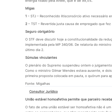
energia fixado pela Aneel, que é de 99,5%.
Migas
1
– STJ – Reconhecido litisconsórcio ativo necessário e
2
– TST – Revertida justa causa de empregado que fez 
Seguro obrigatório
O STF deve discutir hoje a constitucionalidade da red
implementada pela MP 340/06. De relatoria do ministro
último dia 2.
Súmulas vinculantes
O plenário do Supremo suspendeu ontem o julgamento 
Como o ministro Gilmar Mendes estava ausente, e dois 
primeira proposta colocada em pauta, o quórum para ap
Fonte: Migalhas
Consultor Jurídico
U
nião estável homoafetiva permite que parceiro receb
O fato de uma união estável ser homoafetiva não é um 