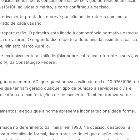
a básica mensal pelas concessionárias de serviços de telecomunicação.
 (15/10), ao julgar o mérito, a corte confirmou a decisão.
efetivamente prestados e prevê punição aos infratores com multa
rado de cada usuário.
 repercussão. O primeiro está ligado à competência normativa estadual
ança de valores. O segundo diz respeito à denominada assinatura básica
r, ministro Marco Aurélio.
 exclusivamente à União legislar sobre cobrança referente a serviços
 IV, da Constituição Federal.
gou procedente ADI que questionava a validade da Lei 10.076/1996, de
os que tenham gerado qualquer tipo de punição a servidores civis e
indicatório ou manifestações de pensamento. Também tratava-se de
amentos, alegou que a norma apresenta inconstitucionalidade formal,
 firmada no deferimento da liminar em 1996. Na ocasião, destacou, a
stitucionalidade formal, dado tratar-se de lei que dispõe sobre