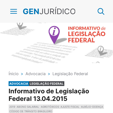
JURÍDICO
GEN
Ínicio
>
Advocacia
>
Legislação Federal
ADVOCACIA
LEGISLAÇÃO FEDERAL
Informativo de Legislação
Federal 13.04.2015
2019
ABONO SALARIAL
AGROTÓXICOS
AJUSTE FISCAL
AUXÍLIO-DOENÇA
CÓDIGO DE TRÂNSITO BRASILEIRO