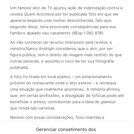
Um famoso ator de TV ajuizou ação de indenização contra a
revista
Quem Acontece
por ter publicado foto em que ele
aparecia beijando uma mulher desconhecida, fato que,
segundo disse, teria provocado consequências para sua
família e abalado seu casamento (REsp 1.082.878).
Ao não conhecer do recurso interposto pela revista, a
ministra Nancy Andrighi considerou que o ator, por ser
figura pública, tem o direito de imagem mais restrito do que
outras pessoas, e assumiu o risco de ter sua fotografia
publicada.
A foto foi tirada em local público – um estacionamento
próximo do restaurante onde o ator esteve – e retratava
uma situação que realmente aconteceu. A ministra afirmou
que, em certas profissões, a divulgação de fofocas pode até
beneficiar o artista, contribuindo para a ideia de
glamour
que ronda tais carreiras.
Mesmo com essas considerações, ficou mantida a
indenização de R$ 5 mil imposta pelo Tribunal de Justiça do
Gerenciar consetimento dos
Rio de Janeiro. A primeira instância havia fixado indenização