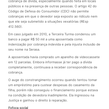
cobrança de dívida, especialmente quando feita em locais
públicos e na presença de outras pessoas. O artigo 42 do
Código de Defesa do Consumidor (CDC) não permite
cobranças em que o devedor seja exposto ao ridículo nem
que ele seja submetido a situações vexatórias (REsp
412.560).
Em caso julgado em 2010, a Terceira Turma condenou um
banco a pagar R$ 50 mil a uma aposentada como
indenização por cobrança indevida e pela injusta inclusão de
seu nome na Serasa.
A aposentada havia comprado um aparelho de videocassete
em 12 parcelas. Embora informasse já ter pago a dívida
completamente, continuava a receber correspondência de
cobrança.
O auge do constrangimento ocorreu quando tentou tomar
um empréstimo para custear despesas do casamento da
filha, porém não conseguiu o financiamento porque estava
na condição de devedora inadimplente. Ela ingressou na
Justiça e ganhou o direito à reparação.
Fofoca social