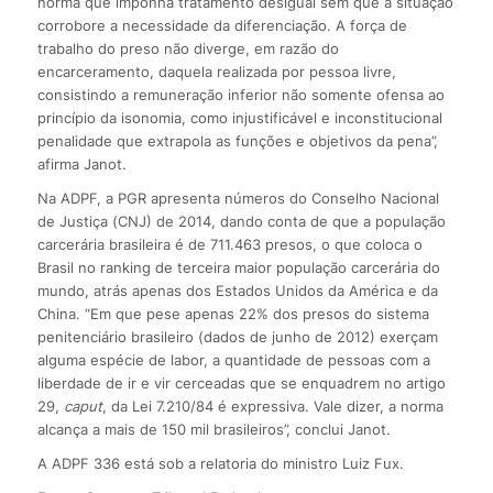
norma que imponha tratamento desigual sem que a situação
corrobore a necessidade da diferenciação. A força de
trabalho do preso não diverge, em razão do
encarceramento, daquela realizada por pessoa livre,
consistindo a remuneração inferior não somente ofensa ao
princípio da isonomia, como injustificável e inconstitucional
penalidade que extrapola as funções e objetivos da pena”,
afirma Janot.
Na ADPF, a PGR apresenta números do Conselho Nacional
de Justiça (CNJ) de 2014, dando conta de que a população
carcerária brasileira é de 711.463 presos, o que coloca o
Brasil no ranking de terceira maior população carcerária do
mundo, atrás apenas dos Estados Unidos da América e da
China. “Em que pese apenas 22% dos presos do sistema
penitenciário brasileiro (dados de junho de 2012) exerçam
alguma espécie de labor, a quantidade de pessoas com a
liberdade de ir e vir cerceadas que se enquadrem no artigo
29,
caput
, da Lei 7.210/84 é expressiva. Vale dizer, a norma
alcança a mais de 150 mil brasileiros”, conclui Janot.
A ADPF 336 está sob a relatoria do ministro Luiz Fux.