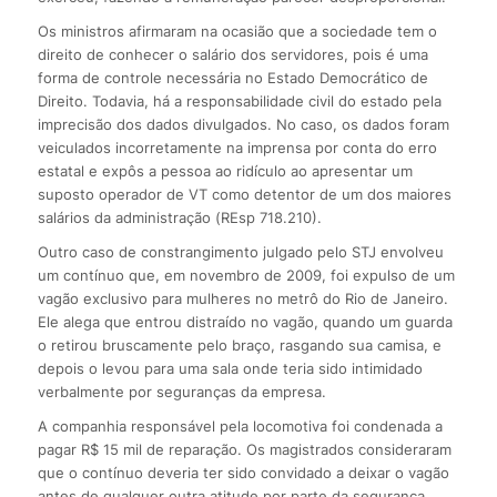
Os ministros afirmaram na ocasião que a sociedade tem o
direito de conhecer o salário dos servidores, pois é uma
forma de controle necessária no Estado Democrático de
Direito. Todavia, há a responsabilidade civil do estado pela
imprecisão dos dados divulgados. No caso, os dados foram
veiculados incorretamente na imprensa por conta do erro
estatal e expôs a pessoa ao ridículo ao apresentar um
suposto operador de VT como detentor de um dos maiores
salários da administração (REsp 718.210).
Outro caso de constrangimento julgado pelo STJ envolveu
um contínuo que, em novembro de 2009, foi expulso de um
vagão exclusivo para mulheres no metrô do Rio de Janeiro.
Ele alega que entrou distraído no vagão, quando um guarda
o retirou bruscamente pelo braço, rasgando sua camisa, e
depois o levou para uma sala onde teria sido intimidado
verbalmente por seguranças da empresa.
A companhia responsável pela locomotiva foi condenada a
pagar R$ 15 mil de reparação. Os magistrados consideraram
que o contínuo deveria ter sido convidado a deixar o vagão
antes de qualquer outra atitude por parte da segurança,