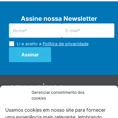
Assine nossa Newsletter
Li e aceito a
Política de privacidade
JURÍDICO
GEN
Gerenciar consetimento dos
De maneira independente, os autores e
cookies
colaboradores do GEN Jurídico, renomados
juristas e doutrinadores nacionais, se posicionam
Usamos cookies em nosso site para fornecer
diante de questões relevantes do cotidiano e
uma experiência mais relevante, lembrando