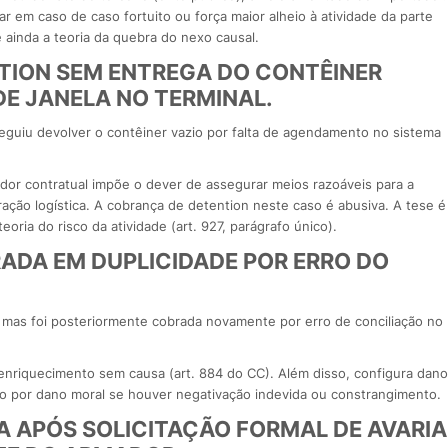
r em caso de caso fortuito ou força maior alheio à atividade da parte
e ainda a teoria da quebra do nexo causal.
TION SEM ENTREGA DO CONTÊINER
DE JANELA NO TERMINAL.
eguiu devolver o contêiner vazio por falta de agendamento no sistema
tador contratual impõe o dever de assegurar meios razoáveis para a
ração logística. A cobrança de detention neste caso é abusiva. A tese é
eoria do risco da atividade (art. 927, parágrafo único).
ADA EM DUPLICIDADE POR ERRO DO
mas foi posteriormente cobrada novamente por erro de conciliação no
 enriquecimento sem causa (art. 884 do CC). Além disso, configura dano
ão por dano moral se houver negativação indevida ou constrangimento.
 APÓS SOLICITAÇÃO FORMAL DE AVARIA