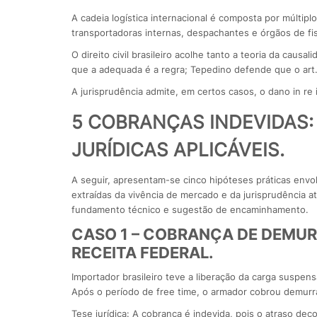
A cadeia logística internacional é composta por múltip
transportadoras internas, despachantes e órgãos de fi
O direito civil brasileiro acolhe tanto a teoria da caus
que a adequada é a regra; Tepedino defende que o art.
A jurisprudência admite, em certos casos, o dano in re 
5 COBRANÇAS INDEVIDAS: 
JURÍDICAS APLICÁVEIS.
A seguir, apresentam-se cinco hipóteses práticas env
extraídas da vivência de mercado e da jurisprudência atu
fundamento técnico e sugestão de encaminhamento.
CASO 1 – COBRANÇA DE DEMU
RECEITA FEDERAL.
Importador brasileiro teve a liberação da carga suspens
Após o período de free time, o armador cobrou demurr
Tese jurídica: A cobrança é indevida, pois o atraso dec