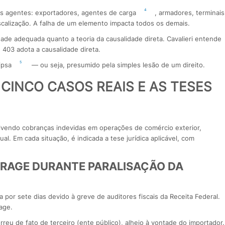
4
los agentes: exportadores, agentes de carga
, armadores, terminais
scalização. A falha de um elemento impacta todos os demais.
alidade adequada quanto a teoria da causalidade direta. Cavalieri entende
 403 adota a causalidade direta.
5
ipsa
— ou seja, presumido pela simples lesão de um direito.
CINCO CASOS REAIS E AS TESES
olvendo cobranças indevidas em operações de comércio exterior,
al. Em cada situação, é indicada a tese jurídica aplicável, com
RRAGE DURANTE PARALISAÇÃO DA
a por sete dias devido à greve de auditores fiscais da Receita Federal.
age.
orreu de fato de terceiro (ente público), alheio à vontade do importador.