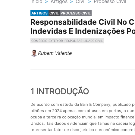
Ínicio
>
Artigos
>
Civil
>
Processo Civil
ARTIGOS
CIVIL
PROCESSO CIVIL
Responsabilidade Civil No C
Indevidas E Indenizações Po
COMÉRCIO EXTERIOR
RESPONSABILIDADE CIVIL
Rubem Valente
1 INTRODUÇÃO
De acordo com estudo da Bain & Company, publicado pel
bilhões em 2024 apenas com atrasos em portos, o que
ocupa a terceira colocação mundial em impacto financei
Unidos. Tais dados evidenciam que falhas na cadeia lo
representar fator de risco jurídico e econômico concret