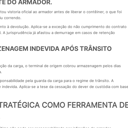
RTE DO ARMADOR.
ou vistoria oficial ao armador antes de liberar o contêiner, o que foi
iu correndo.
ento à devolução. Aplica-se a exceção do não cumprimento do contrato
al. A jurisprudência já afastou a demurrage em casos de retenção
ZENAGEM INDEVIDA APÓS TRÂNSITO
zação da carga, o terminal de origem cobrou armazenagem pelos dias
a.
sponsabilidade pela guarda da carga para o regime de trânsito. A
é indevida. Aplica-se a tese da cessação do dever de custódia com bas
STRATÉGICA COMO FERRAMENTA D
.