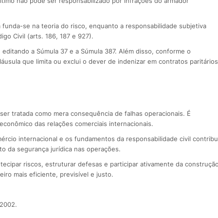
timo não pode ser responsabilizado por infrações do armador
a funda-se na teoria do risco, enquanto a responsabilidade subjetiva
 Civil (arts. 186, 187 e 927).
, editando a Súmula 37 e a Súmula 387. Além disso, conforme o
cláusula que limita ou exclui o dever de indenizar em contratos paritários
 ser tratada como mera consequência de falhas operacionais. É
o econômico das relações comerciais internacionais.
rcio internacional e os fundamentos da responsabilidade civil contribu
to da segurança jurídica nas operações.
tecipar riscos, estruturar defesas e participar ativamente da construçã
ro mais eficiente, previsível e justo.
 2002.