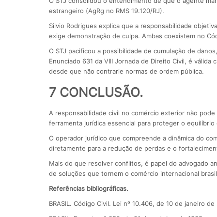
O STJ consolidou o entendimento de que o agente marí
estrangeiro (AgRg no RMS 19.120/RJ).
Silvio Rodrigues explica que a responsabilidade objetiv
exige demonstração de culpa. Ambas coexistem no Código
O STJ pacificou a possibilidade de cumulação de danos
Enunciado 631 da VIII Jornada de Direito Civil, é válida 
desde que não contrarie normas de ordem pública.
7 CONCLUSÃO.
A responsabilidade civil no comércio exterior não pode
ferramenta jurídica essencial para proteger o equilíbri
O operador jurídico que compreende a dinâmica do comé
diretamente para a redução de perdas e o fortalecimen
Mais do que resolver conflitos, é papel do advogado an
de soluções que tornem o comércio internacional brasilei
Referências bibliográficas.
BRASIL. Código Civil. Lei nº 10.406, de 10 de janeiro de