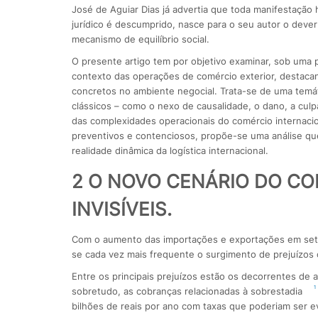
José de Aguiar Dias já advertia que toda manifestaçã
jurídico é descumprido, nasce para o seu autor o dever
mecanismo de equilíbrio social.
O presente artigo tem por objetivo examinar, sob uma p
contexto das operações de comércio exterior, destaca
concretos no ambiente negocial. Trata-se de uma temá
clássicos – como o nexo de causalidade, o dano, a cul
das complexidades operacionais do comércio internacio
preventivos e contenciosos, propõe-se uma análise que 
realidade dinâmica da logística internacional.
2 O NOVO CENÁRIO DO CO
INVISÍVEIS.
Com o aumento das importações e exportações em setor
se cada vez mais frequente o surgimento de prejuízos 
Entre os principais prejuízos estão os decorrentes de a
1
sobretudo, as cobranças relacionadas à sobrestadia
bilhões de reais por ano com taxas que poderiam ser ev