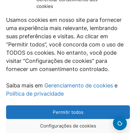
De maneira independente, os autores e
cookies
colaboradores do GEN Jurídico, renomados
juristas e doutrinadores nacionais, se posicionam
Usamos cookies em nosso site para fornecer
diante de questões relevantes do cotidiano e
uma experiência mais relevante, lembrando
universo jurídico.
suas preferências e visitas. Ao clicar em
“Permitir todos”, você concorda com o uso de
TODOS os cookies. No entanto, você pode
visitar "Configurações de cookies" para
ÁREAS DE INTERESSE
fornecer um consentimento controlado.
SAIBA MAIS
Saiba mais em
Gerenciamento de cookies
e
SIGA
Política de privacidade
Permitir todos
Configurações de cookies