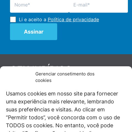
Li e aceito a
Política de privacidade
JURÍDICO
GEN
Gerenciar consetimento dos
De maneira independente, os autores e
cookies
colaboradores do GEN Jurídico, renomados
juristas e doutrinadores nacionais, se posicionam
Usamos cookies em nosso site para fornecer
diante de questões relevantes do cotidiano e
uma experiência mais relevante, lembrando
universo jurídico.
suas preferências e visitas. Ao clicar em
“Permitir todos”, você concorda com o uso de
TODOS os cookies. No entanto, você pode