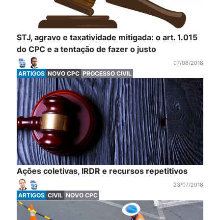
STJ, agravo e taxatividade mitigada: o art. 1.015
do CPC e a tentação de fazer o justo
07/08/2018
ARTIGOS
NOVO CPC
PROCESSO CIVIL
Ações coletivas, IRDR e recursos repetitivos
23/07/2018
ARTIGOS
CIVIL
NOVO CPC