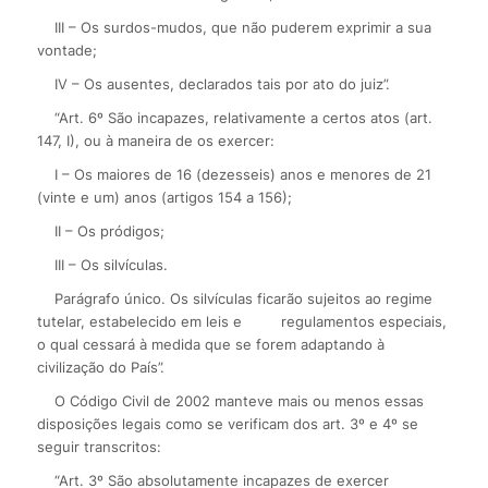
III – Os surdos-mudos, que não puderem exprimir a sua
vontade;
IV – Os ausentes, declarados tais por ato do juiz”.
“Art. 6º São incapazes, relativamente a certos atos (art.
147, I), ou à maneira de os exercer:
I – Os maiores de 16 (dezesseis) anos e menores de 21
(vinte e um) anos (artigos 154 a 156);
II – Os pródigos;
III – Os silvículas.
Parágrafo único. Os silvículas ficarão sujeitos ao regime
tutelar, estabelecido em leis e
regulamentos especiais,
o qual cessará à medida que se forem adaptando à
civilização do País”.
O Código Civil de 2002 manteve mais ou menos essas
disposições legais como se verificam dos art. 3º e 4º se
seguir transcritos:
“Art. 3º São absolutamente incapazes de exercer