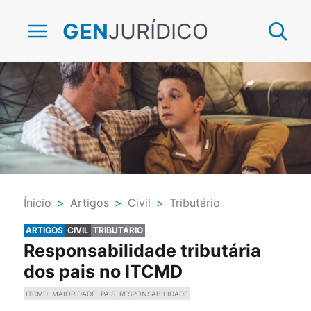
JURÍDICO
GEN
Ínicio
>
Artigos
>
Civil
>
Tributário
ARTIGOS
CIVIL
TRIBUTÁRIO
Responsabilidade tributária
dos pais no ITCMD
ITCMD
MAIORIDADE
PAIS
RESPONSABILIDADE