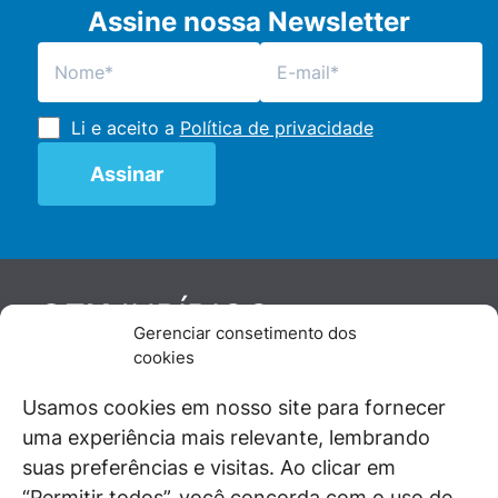
Assine nossa Newsletter
Li e aceito a
Política de privacidade
JURÍDICO
GEN
Gerenciar consetimento dos
De maneira independente, os autores e
cookies
colaboradores do GEN Jurídico, renomados
juristas e doutrinadores nacionais, se posicionam
Usamos cookies em nosso site para fornecer
diante de questões relevantes do cotidiano e
uma experiência mais relevante, lembrando
universo jurídico.
suas preferências e visitas. Ao clicar em
“Permitir todos”, você concorda com o uso de