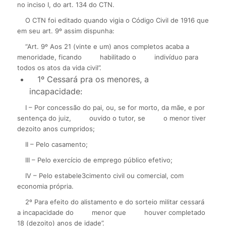
no inciso I, do art. 134 do CTN.
O CTN foi editado quando vigia o Código Civil de 1916 que
em seu art. 9º assim dispunha:
“Art. 9º Aos 21 (vinte e um) anos completos acaba a
menoridade, ficando
habilitado o
indivíduo para
todos os atos da vida civil”.
1º Cessará pra os menores, a
incapacidade:
I – Por concessão do pai, ou, se for morto, da mãe, e por
sentença do juiz,
ouvido o tutor, se
o menor tiver
dezoito anos cumpridos;
II – Pelo casamento;
III – Pelo exercício de emprego público efetivo;
IV – Pelo estabele3cimento civil ou comercial, com
economia própria.
2º Para efeito do alistamento e do sorteio militar cessará
a incapacidade do
menor que
houver completado
18 (dezoito) anos de idade”.