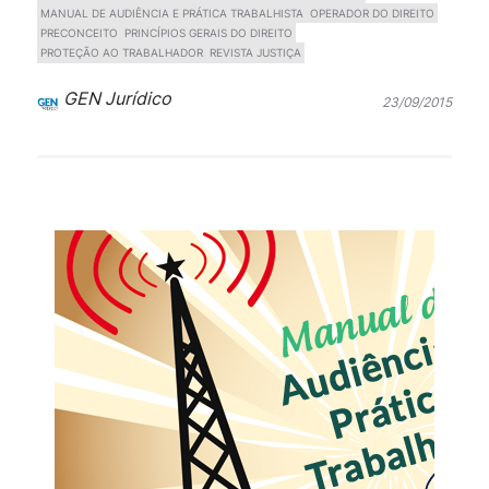
MANUAL DE AUDIÊNCIA E PRÁTICA TRABALHISTA
OPERADOR DO DIREITO
PRECONCEITO
PRINCÍPIOS GERAIS DO DIREITO
PROTEÇÃO AO TRABALHADOR
REVISTA JUSTIÇA
GEN Jurídico
23/09/2015