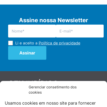
Assine nossa Newsletter
Li e aceito a
Política de privacidade
JURÍDICO
GEN
Gerenciar consetimento dos
De maneira independente, os autores e
cookies
colaboradores do GEN Jurídico, renomados
juristas e doutrinadores nacionais, se posicionam
Usamos cookies em nosso site para fornecer