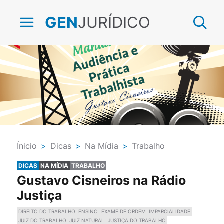
JURÍDICO
GEN
Ínicio
>
Dicas
>
Na Mídia
>
Trabalho
DICAS
NA MÍDIA
TRABALHO
Gustavo Cisneiros na Rádio
Justiça
DIREITO DO TRABALHO
ENSINO
EXAME DE ORDEM
IMPARCIALIDADE
JUIZ DO TRABALHO
JUIZ NATURAL
JUSTIÇA DO TRABALHO