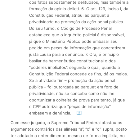
dos fatos supostamente delituosos, mas também a
formação da opinio delicti. 6. O art. 129, inciso I, da
Constituição Federal, atribui ao parquet a
privatividade na promoção da ação penal pública.
Do seu turno, o Código de Processo Penal
estabelece que o inquérito policial é dispensável,
já que o Ministério Público pode embasar seu
pedido em peças de informação que concretizem
justa causa para a denúncia. 7. Ora, é princípio
basilar da hermenêutica constitucional o dos
“poderes implícitos”, segundo o qual, quando a
Constituição Federal concede os fins, dá os meios.
Se a atividade fim – promoção da ação penal
pública – foi outorgada ao parquet em foro de
privatividade, não se concebe como não lhe
oportunizar a colheita de prova para tanto, já que
o CPP autoriza que “peças de informação”
embasem a denúncia.
[2]
Com esse julgado, o Supremo Tribunal Federal afastou os
argumentos contrários das alíneas “a”, “c” e “d” supra, posto
ter adotado o entendimento, mesmo de forma implícita, no