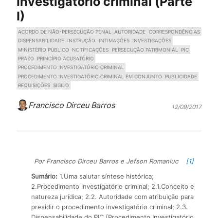
investigatório criminal (Parte
I)
ACORDO DE NÃO-PERSECUÇÃO PENAL
AUTORIDADE
CORRESPONDÊNCIAS
DISPENSABILIDADE
INSTRUÇÃO
INTIMAÇÕES
INVESTIGAÇÕES
MINISTÉRIO PÚBLICO
NOTIFICAÇÕES
PERSECUÇÃO PATRIMONIAL
PIC
PRAZO
PRINCÍPIO ACUSATÓRIO
PROCEDIMENTO INVESTIGATÓRIO CRIMINAL
PROCEDIMENTO INVESTIGATÓRIO CRIMINAL EM CONJUNTO
PUBLICIDADE
REQUISIÇÕES
SIGILO
Francisco Dirceu Barros
12/09/2017
Por Francisco Dirceu Barros e Jefson Romaniuc
[1]
Sumário:
1.Uma salutar síntese histórica;
2.Procedimento investigatório criminal; 2.1.Conceito e
natureza jurídica; 2.2. Autoridade com atribuição para
presidir o procedimento investigatório criminal; 2.3.
Dispensabilidade do PIC (Procedimento Investigatório