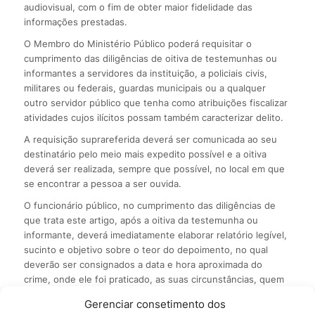
audiovisual, com o fim de obter maior fidelidade das
informações prestadas.
O Membro do Ministério Público poderá requisitar o
cumprimento das diligências de oitiva de testemunhas ou
informantes a servidores da instituição, a policiais civis,
militares ou federais, guardas municipais ou a qualquer
outro servidor público que tenha como atribuições fiscalizar
atividades cujos ilícitos possam também caracterizar delito.
A requisição suprareferida deverá ser comunicada ao seu
destinatário pelo meio mais expedito possível e a oitiva
deverá ser realizada, sempre que possível, no local em que
se encontrar a pessoa a ser ouvida.
O funcionário público, no cumprimento das diligências de
que trata este artigo, após a oitiva da testemunha ou
informante, deverá imediatamente elaborar relatório legível,
sucinto e objetivo sobre o teor do depoimento, no qual
deverão ser consignados a data e hora aproximada do
crime, onde ele foi praticado, as suas circunstâncias, quem
o praticou e os motivos que o levaram a praticar, bem ainda
Gerenciar consetimento dos
identificadas eventuais vítimas e outras testemunhas do