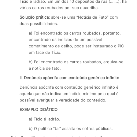
Tício é ladrão. Em um dos 10 depósitos da rua (…….), há
vários carros roubados por sua quadrilha.
Solução prática:
abre-se uma “Notícia de Fato” com
duas possibilidades.
a) Foi encontrado os carros roubados, portanto,
encontrado os indícios de um possível
cometimento de delito, pode ser instaurado o PIC
em face de Tício.
b) Foi encontrado os carros roubados, arquiva-se
a notícia de fato.
II. Denúncia apócrifa com conteúdo genérico infinito
Denúncia apócrifa com conteúdo genérico infinito é
aquela que não indica um indício mínimo pelo qual é
possível averiguar a veracidade do conteúdo.
EXEMPLO DIDÁTICO
a) Tício é ladrão.
b) O político “tal” assalta os cofres públicos.