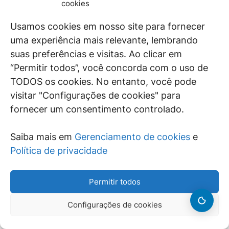
cookies
fato, sendo dispensável a confecção do referido relatório
quando o depoimento for colhido mediante gravação
Usamos cookies em nosso site para fornecer
audiovisual.
uma experiência mais relevante, lembrando
O Ministério Público, sempre que possível, deverá fornecer
suas preferências e visitas. Ao clicar em
formulário para preenchimento pelo servidor público dos
dados objetivos e sucintos que deverão constar do
“Permitir todos”, você concorda com o uso de
relatório.
TODOS os cookies. No entanto, você pode
O funcionário público que cumpriu a requisição deverá
visitar "Configurações de cookies" para
assinar o relatório e, se possível, também o deverá fazer a
fornecer um consentimento controlado.
testemunha ou informante.
2.11.Do interrogatório de suspeitos e a oitiva das pessoas
Saiba mais em
Gerenciamento de cookies
e
O interrogatório de suspeitos e a oitiva das pessoas,
Política de privacidade
deverão necessariamente ser realizados pelo Membro do
Ministério Público.
Permitir todos
Somente em casos excepcionais e imprescindíveis deverá
ser feita a transcrição dos depoimentos colhidos na fase
investigatória.
Configurações de cookies
As testemunhas, informantes e suspeitos ouvidos na fase