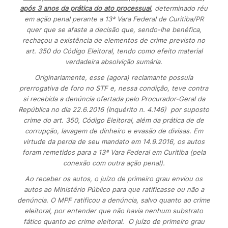
após 3 anos da prática do ato processual
,
determinado réu
em ação penal perante a 13ª Vara Federal de Curitiba/PR
quer que se afaste a decisão que,
sendo-lhe benéfica
,
rechaçou a existência de elementos de crime previsto no
art. 350 do Código Eleitoral, tendo como efeito material
verdadeira absolvição sumária.
Originariamente, esse (agora) reclamante possuía
prerrogativa de foro no STF e, nessa condição, teve contra
si recebida a denúncia ofertada pelo Procurador-Geral da
República no dia 22.6.2016 (Inquérito n. 4.146) por suposto
crime do art. 350, Código Eleitoral, além da prática de de
corrupção, lavagem de dinheiro e evasão de divisas. Em
virtude da perda de seu mandato em 14.9.2016, os autos
foram remetidos para a 13ª Vara Federal em Curitiba (pela
conexão com outra ação penal).
Ao receber os autos, o juízo de primeiro grau enviou os
autos ao Ministério Público para que ratificasse ou não a
denúncia. O MPF ratificou a denúncia, salvo quanto ao crime
eleitoral, por entender que não havia nenhum substrato
fático quanto ao crime eleitoral. O juízo de primeiro grau