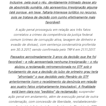
inclusive, pela qual o réu, devidamente intimado desse ato
de
absolvição sumária
, não apresentou irresignação alguma
(até porque, em tese, faltaria interesse jurídico no recurso,
pois se tratava de decisão com cunho efetivamente
mais
favorável
)
.
A ação penal prosseguiu em relação aos três fatos
correlatos a crimes da competência da justiça federal
comum (crimes de corrupção ativa, lavagem de dinheiro e
evasão de divisas), com sentença condenatória proferida
em 30.3.2017, sendo confirmada pelo TRF4 em 21.11.2017.
Passados aproximadamente 3 anos da decisão que lhe foi
favorável – e não apresentada nenhuma irresignação – o réu
ajuizou a reclamação retromencionada no STF sob o
fundamento de que a decisão do juízo de primeiro grau teria
“afrontado” o que decidido pelo Plenário do STF
anteriormente (com o recebimento da denúncia em relação
aos quatro fatos originariamente imputados). A finalidade
está bem clara nos “pedidos” da reclamação:
suspender
ação penal em andamento, além de execução penal de outra
condenação, com concessão de liberdade, restabelecendo-