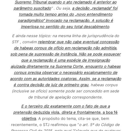
Supremo Tribunal quando o ato reclamado é anterior ao
parâmetro suscitado
“ . Ou seja,
a decisão „reclamada“ foi
tomada muito tempo antes do „novo entendimento
paradigmático“ invocado na reclamação. A solução é
imperiosa no sentido do seu total descabimento
.
E ainda nesse tópico: na mesma linha de jurisprudência do
STF , convém
relembrar que não cabe eventual concessão
de
habeas corpus
de ofício em reclamação não admitida,
sob pena de supressão de instância. Não se pode esquecer
que a reclamação é uma espécie de irresignação
ajuizada
diretamente
na Suprema Corte, enquanto o habeas
corpus precisa observar o necessário escalonamento de
acordo com as autoridades coatoras. Assim, se a reclamação
é contra decisão de juiz de primeiro grau
, habeas corpus
(inclusive se ofício) somente pode ser concedido em sede
de tribunal de apelação correspondente.
E o terceiro diz exatamente com o fato de que a
pretensão
deduzida viola,
direta e frontalmente
, a boa fé
objetiva
. A propósito do tema, cita-se que, bem
recentemente, o STJ reafirmou que “
o art. 5º do Código de
Processo Civil de 2015, pelo qual “[a]quele que de qualquer