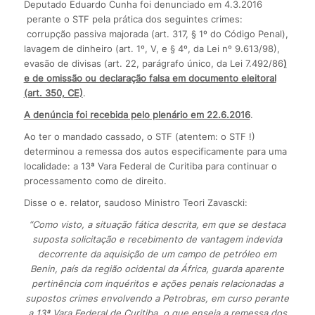
Deputado Eduardo Cunha foi denunciado em 4.3.2016
perante o STF pela prática dos seguintes crimes:
corrupção passiva majorada (art. 317, § 1º do Código Penal),
lavagem de dinheiro (art. 1º, V, e § 4º, da Lei nº 9.613/98),
evasão de divisas (art. 22, parágrafo único, da Lei 7.492/86
)
e de omissão ou declaração falsa em documento eleitoral
(art. 350, CE)
.
A denúncia foi recebida pelo plenário em 22.6.2016
.
Ao ter o mandado cassado, o STF (atentem: o STF !)
determinou a remessa dos autos especificamente para uma
localidade: a 13ª Vara Federal de Curitiba para continuar o
processamento como de direito.
Disse o e. relator, saudoso Ministro Teori Zavascki:
“Como visto, a situação fática descrita, em que se destaca
suposta solicitação e recebimento de vantagem indevida
decorrente da aquisição de um campo de petróleo em
Benin, país da região ocidental da África, guarda aparente
pertinência com inquéritos e ações penais relacionadas a
supostos crimes envolvendo a Petrobras, em curso perante
a 13ª Vara Federal de Curitiba, o que enseja a remessa dos