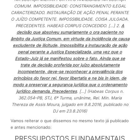
COMUM. IMPOSSIBILIDADE: CONSTRANGIMENTO ILEGAL
CARACTERIZADO. INSTAURAÇÃO DE AÇÃO PENAL PERANTE
O JUÍZO COMPETENTE. IMPOSSIBILIDADE. COISA JULGADA.
PRECEDENTES. HABEAS CORPUS CONCEDIDO. […] 2.
A
decisão que absolveu sumariamente o ora paciente no
âmbito da Justiça Comum, em virtude da incidência de causa
excludente de ilicitude, impossibilita a instauração de ação
penal perante a Justiça Especializada, uma vez que o
Estado-Juiz já se manifestou sobre o fato. Ainda que se
trate de decisão proferida por juízo absolutamente
incompetente, deve-se reconhecer a prevalência dos
princípios do favor rei, favor libertatis e ne bis in idem, de
modo a preservar a segurança jurídica que o ordenamento
jurídico demanda. Precedentes
. […] (Habeas Corpus n.
362.054–PB, STJ, 6ª Turma, unânime, Rel. Min. Maria
Thereza de Assis Moura, julgado em 9.8.2016, publicado no
DJ em 23.8.2016)
Vamos reiterar o que dissemos no mesmo texto já publicado
e antes mencionado:
PRESSUPOSTOS FUNDAMENTAIS