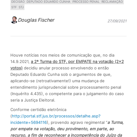
DECISÃO
DEPUTADO EDUARDO CUNHA
PROCESSO PENAL
RECLAMAÇÃO
STF
STJ
Douglas Fischer
27/09/2021
Houve notícias nos meios de comunicação que, no dia
14.9.2021,
a 2ª Turma do STF, por EMPATE na votação (2×2
votos)
decidiu anular processo envolvendo o então
Deputado Eduardo Cunha sob o argumentos de que,
aplicando-se (retroativamente!) uma mudança de
entendimento jurisprudencial sobre processamento penal
(Inquérito 4.435), o competente para o julgamento do caso
seria a Justiça Eleitoral.
Conforme certidão eletrônica
(
http://portal.stf.jus.br/processos/detalhe.asp?
incidente=5694116
), provendo agravo regimental “
a Turma,
por empate na votação, deu provimento, em parte, ao
recurso, a fim de reconhecer a incompetência do Juízo da