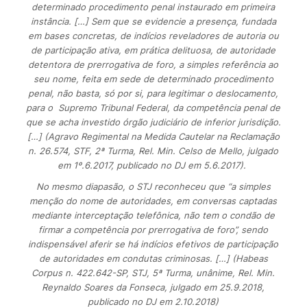
determinado procedimento penal instaurado em primeira
instância. […] Sem que se evidencie a presença, fundada
em bases concretas, de indícios reveladores de autoria ou
de participação ativa, em prática delituosa, de autoridade
detentora de prerrogativa de foro, a simples referência ao
seu nome, feita em sede de determinado procedimento
penal, não basta, só por si, para legitimar o deslocamento,
para o Supremo Tribunal Federal, da competência penal de
que se acha investido órgão judiciário de inferior jurisdição.
[…] (Agravo Regimental na Medida Cautelar na Reclamação
n. 26.574, STF, 2ª Turma, Rel. Min. Celso de Mello, julgado
em 1º.6.2017, publicado no DJ em 5.6.2017).
No mesmo diapasão, o STJ reconheceu que “a simples
menção do nome de autoridades, em conversas captadas
mediante interceptação telefônica, não tem o condão de
firmar a competência por prerrogativa de foro”, sendo
indispensável aferir se há indícios efetivos de participação
de autoridades em condutas criminosas. […] (Habeas
Corpus n. 422.642-SP, STJ, 5ª Turma, unânime, Rel. Min.
Reynaldo Soares da Fonseca, julgado em 25.9.2018,
publicado no DJ em 2.10.2018)