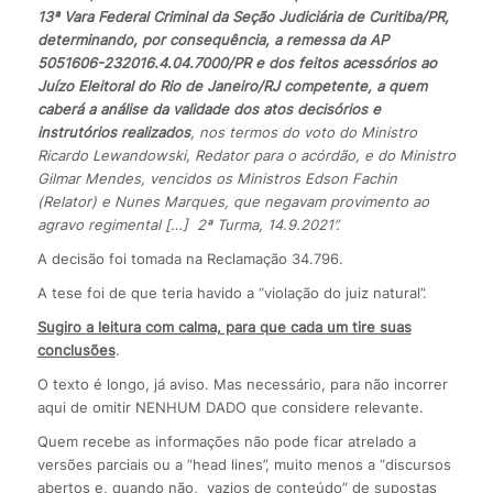
13ª Vara Federal Criminal da Seção Judiciária de Curitiba/PR,
determinando, por consequência, a remessa da AP
5051606-232016.4.04.7000/PR e dos feitos acessórios ao
Juízo Eleitoral do Rio de Janeiro/RJ competente, a quem
caberá a análise da validade dos atos decisórios e
instrutórios realizados
, nos termos do voto do Ministro
Ricardo Lewandowski, Redator para o acórdão, e do Ministro
Gilmar Mendes, vencidos os Ministros Edson Fachin
(Relator) e Nunes Marques, que negavam provimento ao
agravo regimental […] 2ª Turma, 14.9.2021”.
A decisão foi tomada na Reclamação 34.796.
A tese foi de que teria havido a “violação do juiz natural”.
Sugiro a leitura com calma, para que cada um tire suas
conclusões
.
O texto é longo, já aviso. Mas necessário, para não incorrer
aqui de omitir NENHUM DADO que considere relevante.
Quem recebe as informações não pode ficar atrelado a
versões parciais ou a “head lines”, muito menos a “discursos
abertos e, quando não, vazios de conteúdo” de supostas