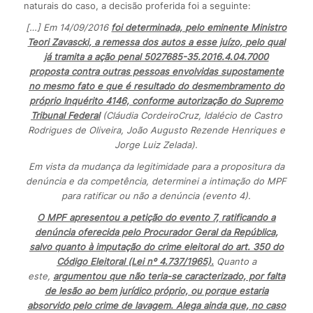
naturais do caso, a decisão proferida foi a seguinte:
[…] Em 14/09/2016
foi determinada, pelo eminente Ministro
Teori Zavascki, a remessa dos autos a esse juízo, pelo qual
já tramita a ação penal 5027685-35.2016.4.04.7000
proposta contra outras pessoas envolvidas supostamente
no mesmo
fato e que é resultado do desmembramento do
próprio Inquérito 4146, conforme autorização do Supremo
Tribunal Federal
(Cláudia CordeiroCruz, Idalécio de Castro
Rodrigues de Oliveira, João Augusto Rezende Henriques e
Jorge Luiz Zelada).
Em vista da mudança da legitimidade para a propositura da
denúncia e da competência, determinei a intimação do MPF
para ratificar ou não a denúncia (evento 4).
O MPF apresentou a petição do evento 7, ratificando a
denúncia oferecida pelo Procurador Geral da República,
salvo quanto à imputação do crime eleitoral do art. 350 do
Código Eleitoral (Lei nº 4.737/1965).
Quanto a
este,
argumentou que não teria-se caracterizado, por falta
de lesão ao bem jurídico próprio, ou porque estaria
absorvido pelo crime de lavagem. Alega ainda que, no caso