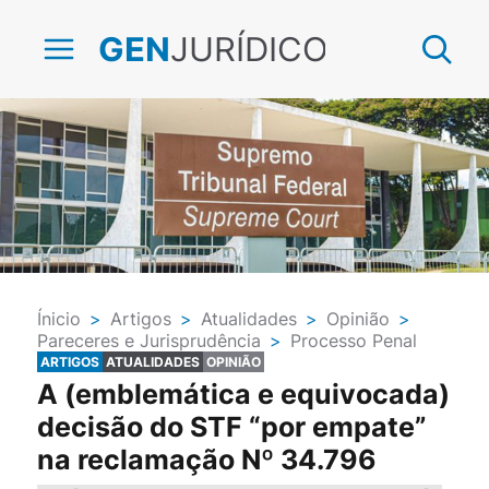
JURÍDICO
GEN
Ínicio
>
Artigos
>
Atualidades
>
Opinião
>
Pareceres e Jurisprudência
>
Processo Penal
ARTIGOS
ATUALIDADES
OPINIÃO
A (emblemática e equivocada)
decisão do STF “por empate”
na reclamação Nº 34.796