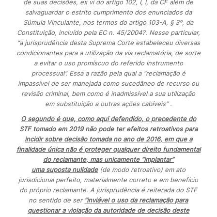
de suas decisões, ex vi do artigo 102, I, l, da CF além de
salvaguardar o estrito cumprimento dos enunciados da
Súmula Vinculante, nos termos do artigo 103-A, § 3º, da
Constituição, incluído pela EC n. 45/2004?. Nesse particular,
“a jurisprudência desta Suprema Corte estabeleceu diversas
condicionantes para a utilização da via reclamatória, de sorte
a evitar o uso promíscuo do referido instrumento
processual”. Essa a razão pela qual a “reclamação é
impassível de ser manejada como sucedâneo de recurso ou
revisão criminal, bem como é inadmissível a sua utilização
em substituição a outras ações cabíveis” .
O segundo é que, como aqui defendido, o precedente do
STF tomado em 2019 não pode ter efeitos
retroativos
para
incidir sobre decisão tomada no ano de 2016, em que a
finalidade única
não é
proteger qualquer direito fundamental
do reclamante, mas unicamente “implantar”
uma
suposta
nulidade
(de modo retroativo) em ato
jurisdicional perfeito, materialmente correto e em benefício
do próprio reclamante. A jurisprudência é reiterada do STF
no sentido de ser
“
inviável o uso da reclamação para
questionar a violação da autoridade de decisão deste