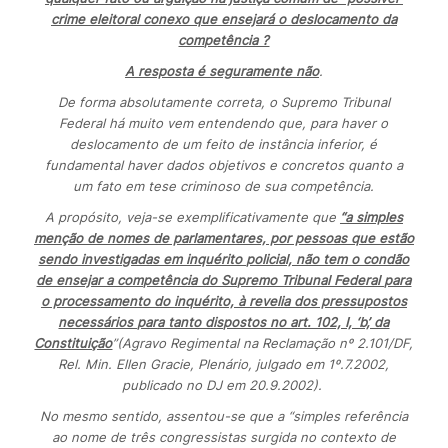
crime eleitoral conexo que ensejará o deslocamento da
competência ?
A resposta é seguramente não
.
De forma absolutamente correta, o Supremo Tribunal
Federal há muito vem entendendo que, para haver o
deslocamento de um feito de instância inferior, é
fundamental haver dados objetivos e concretos quanto a
um fato em tese criminoso de sua competência.
A propósito, veja-se exemplificativamente que
“a simples
menção de nomes de parlamentares, por pessoas que estão
sendo investigadas em inquérito policial, não tem o condão
de ensejar a competência do Supremo Tribunal Federal para
o processamento do inquérito, à revelia dos pressupostos
necessários para tanto dispostos no art. 102, I, ‘b’, da
Constituição
”(Agravo Regimental na Reclamação nº 2.101/DF,
Rel. Min. Ellen Gracie, Plenário, julgado em 1º.7.2002,
publicado no DJ em 20.9.2002).
No mesmo sentido, assentou-se que a “simples referência
ao nome de três congressistas surgida no contexto de