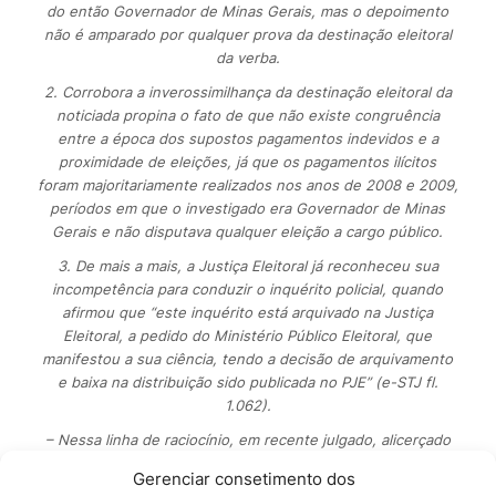
do então Governador de Minas Gerais, mas o depoimento
não é amparado por qualquer prova da destinação eleitoral
da verba.
2. Corrobora a inverossimilhança da destinação eleitoral da
noticiada propina o fato de que não existe congruência
entre a época dos supostos pagamentos indevidos e a
proximidade de eleições, já que os pagamentos ilícitos
foram majoritariamente realizados nos anos de 2008 e 2009,
períodos em que o investigado era Governador de Minas
Gerais e não disputava qualquer eleição a cargo público.
3. De mais a mais, a Justiça Eleitoral já reconheceu sua
incompetência para conduzir o inquérito policial, quando
afirmou que “este inquérito está arquivado na Justiça
Eleitoral, a pedido do Ministério Público Eleitoral, que
manifestou a sua ciência, tendo a decisão de arquivamento
e baixa na distribuição sido publicada no PJE” (e-STJ fl.
1.062).
– Nessa linha de raciocínio, em recente julgado, alicerçado
na decisão plenária do Supremo Tribunal Federal no INQ n.
Gerenciar consetimento dos
4.435-AgR/DF, Relator Ministro MARCO AURÉLIO, o