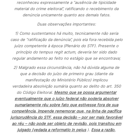
reconheceu expressamente a “ausência de tipicidade
material do crime eleitoral”, ratificando o recebimento da
denúncia unicamente quanto aos demais fatos.
Duas observações importantes:
1) Como sustentamos há muito, tecnicamente não seria
caso de “ratificação da denúncia”, pois ela fora recebida pelo
juízo competente à época (Plenário do STF). Presente o
princípio do
tempus regit actum
, deveria ter sido dado
regular andamento ao feito no estágio que se encontrava;
2) Malgrado essa circunstância, não há dúvida alguma de
que a decisão do juízo de primeiro grau (diante da
manifestação do Ministério Público) implicou
verdadeira absolvição sumária quanto ao delito do art. 350
do Código Eleitoral.
Mesmo que se possa argumentar
eventualmente que o juízo federal não poderia absolver
sumariamente réu sobre fato que estivesse fora de sua
competência, impende rememorar que, na linha de
pacífica
jurisprudência do STF
, essa decisão – por ser mais favorável
ao réu – não pode ser objeto de revisão, pois transitou em
julgado (vedada a
reformatio in pejus
).
Essa a razão,