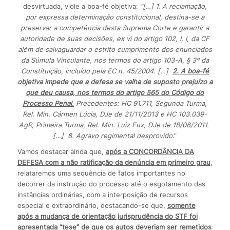
desvirtuada, viole a boa-fé objetiva:
“[…] 1. A reclamação,
por expressa determinação constitucional, destina-se a
preservar a competência desta Suprema Corte e garantir a
autoridade de suas decisões, ex vi do artigo 102, I, l, da CF
além de salvaguardar o estrito cumprimento dos enunciados
da Súmula Vinculante, nos termos do artigo 103-A, § 3º da
Constituição, incluído pela EC n. 45/2004. […]
2. A boa-fé
objetiva impede que a defesa se valha de suposto prejuízo a
que deu causa, nos termos do artigo 565 do Código do
Processo Penal.
Precedentes: HC 91.711, Segunda Turma,
Rel. Min. Cármen Lúcia, DJe de 21/11/2013 e HC 103.039-
AgR, Primeira Turma, Rel. Min. Luiz Fux, DJe de 18/08/2011.
[…] 8. Agravo regimental desprovido
.”
Vamos destacar ainda que,
após a CONCORDÂNCIA DA
DEFESA com a não ratificação da denúncia em primeiro grau
,
relataremos uma sequência de fatos importantes no
decorrer da instrução do processo até o esgotamento das
instâncias ordinárias, com a interposição de recursos
especial e extraordinário, destacando-se que,
somente
após a mudança de orientação jurisprudência do STF foi
apresentada “tese” de que os autos deveriam ser remetidos