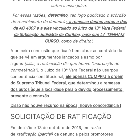
autos a esse juízo.
Por essas razões,
determino
, tão logo publicado o acórdão
de recebimento da denúncia
, a remessa destes autos e dos
da AC 4007 e a eles vinculado ao juízo da 13ª Vara Federal
da Subseção Judiciária de Curitiba, para que LÁ TENHAM
CURSO
, como de direito”.
A primeira conclusão que fica é bem clara: ao contrário do
que se vê em argumentos lançados a esmo por
alguns
(aliás, a reclamação diz que houve “usurpação de
competência”)
, o Juízo da 13ª Vara Federal não usurpou
competência constitucional,
ele apenas CUMPRIU a ordem
do Supremo Tribunal Federal, que determinou a remessa
dos autos àquela localidade para o devido processamento,
presente a conexão
.
Disso não houve recurso na época, houve concordância !
SOLICITAÇÃO DE RATIFICAÇÃO
Em decisão e 13 de outubro de 2016, em razão
de
ratificação (parcial)
da denúncia pelos promotores