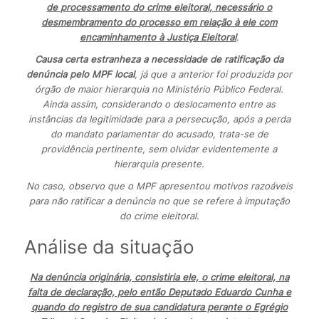
de processamento do crime eleitoral, necessário o
desmembramento do processo em relação à ele com
encaminhamento à Justiça Eleitoral
.
Causa certa estranheza a necessidade de ratificação da
denúncia pelo MPF local
, já que a anterior foi produzida por
órgão de maior hierarquia no Ministério Público Federal.
Ainda assim, considerando o deslocamento entre as
instâncias da legitimidade para a persecução, após a perda
do mandato parlamentar do acusado, trata-se de
providência pertinente, sem olvidar evidentemente a
hierarquia presente.
No caso, observo que o MPF apresentou motivos razoáveis
para não ratificar a denúncia no que se refere à imputação
do crime eleitoral.
Análise da situação
Na denúncia originária, consistiria ele, o crime eleitoral, na
falta de declaração, pelo então Deputado Eduardo Cunha e
quando do registro de sua candidatura perante o Egrégio