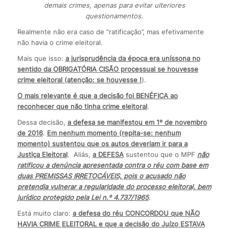
demais crimes, apenas para evitar ulteriores
questionamentos.
Realmente não era caso de “ratificação”, mas efetivamente
não havia o crime eleitoral.
Mais que isso:
a jurisprudência da época era uníssona no
sentido da OBRIGATÓRIA CISÃO processual se houvesse
crime eleitoral (atenção: se houvesse !
).
O mais relevante é que a decisão foi BENÉFICA ao
reconhecer que não tinha crime eleitoral
.
Dessa decisão,
a defesa se manifestou em 1º de novembro
de 2016
.
Em nenhum momento (repita-se: nenhum
momento) sustentou que os autos deveriam ir para a
Justiça Eleitoral
. Aliás,
a DEFESA
sustentou que o MPF
não
ratificou a denúncia apresentada contra o réu com base em
duas PREMISSAS IRRETOCÁVEIS, pois
o acusado não
pretendia vulnerar a regularidade do processo eleitoral, bem
jurídico protegido pela Lei n.º 4.737/1965
.
Está muito claro:
a defesa do réu CONCORDOU que NÃO
HAVIA CRIME ELEITORAL e que a decisão do Juízo ESTAVA