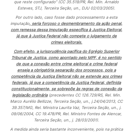
que reste configurado” (CC 35.519/PR, Rel. Min. Arnaldo
Esteves, STJ, Terceira Seção, un., DJU 02/03/2005).
Por outro lado, caso fosse dado processamento a esta
imputação
, seria forçoso o desmembramento da ação penal,
com remessa dessa imputação específica à Justiça Eleitoral,
já que à Justiça Federal não compete o julgamento de
crimes eleitorais.
Com efeito, a jurisprudência pacífica do Egrégio Superior
Tribunal de Justiça, como apontado pelo MPF, é no sentido
de que a conexão entre crime eleitoral e crime federal
enseja a obrigatória separação dos processos, pois a
competência da Justiça Eleitoral não se estende aos crimes
federais, já que a competência da Justiça Federal, definida
constitucionalmente, se sobrepõe às regras de conexão da
legislação ordinária
(precedentes CC 126.729/RS, Rel. Min.
Marco Aurélio Bellizze, Terceira Seção, un., j.24/04/2013, CC
39.357/MG, Rel. Ministra Laurita Vaz, Terceira Seção, un., j.
09/06/2004, CC 19.478/PR, Rel. Ministro Fontes de Alencar,
Terceira Seção, un., j. 28/03/2001).
A medida ainda seria bastante inconveniente, pois na prática