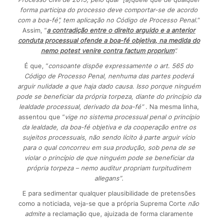
forma participa do processo deve comportar-se de acordo
com a boa-fé”, tem aplicação no Código de Processo Penal.
”
Assim, “
a contradição entre o direito arguido e a anterior
conduta processual ofende a boa-fé objetiva, na medida do
nemo potest venire contra factum proprium
”.
É que, “
consoante dispõe expressamente o art. 565 do
Código de Processo Penal, nenhuma das partes poderá
arguir nulidade a que haja dado causa. Isso porque ninguém
pode se beneficiar da própria torpeza, diante do princípio da
lealdade processual, derivado da boa-fé”
. Na mesma linha,
assentou que “
vige no sistema processual penal o princípio
da lealdade, da boa-fé objetiva e da cooperação entre os
sujeitos processuais, não sendo lícito à parte arguir vício
para o qual concorreu em sua produção, sob pena de se
violar o princípio de que ninguém pode se beneficiar da
própria torpeza – nemo auditur propriam turpitudinem
allegans”
.
E para sedimentar qualquer plausibilidade de pretensões
como a noticiada, veja-se que a própria Suprema Corte
não
admite
a reclamação que, ajuizada de forma claramente