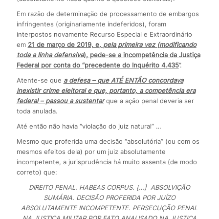
Em razão de determinação de processamento de embargos
infringentes (originariamente indeferidos), foram
interpostos novamente Recurso Especial e Extraordinário
em
21 de março de 2019, e
, pela primeira vez (modificando
toda a linha defensiva
), pede-se a incompetência da Justiça
Federal por conta do “precedente do Inquérito 4.435
”.
Atente-se que
a defesa – que ATÉ ENTÃO concordava
inexistir crime eleitoral e que, portanto, a competência era
federal – passou a sustentar
que a ação penal deveria ser
toda anulada.
Até então não havia “violação do juiz natural” …
Mesmo que proferida uma decisão “absolutória” (ou com os
mesmos efeitos dela) por um juiz absolutamente
incompetente, a jurisprudência há muito assenta (de modo
correto) que:
DIREITO PENAL. HABEAS CORPUS. […] ABSOLVIÇÃO
SUMÁRIA. DECISÃO PROFERIDA POR JUÍZO
ABSOLUTAMENTE INCOMPETENTE. PERSECUÇÃO PENAL
NA JUSTIÇA MILITAR POR FATO ANALISADO NA JUSTIÇA