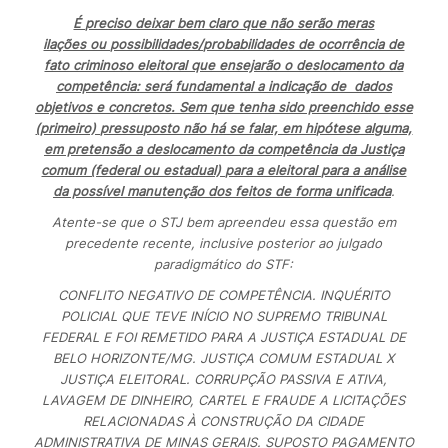
É preciso deixar bem claro que não serão meras
ilações ou possibilidades/probabilidades de ocorrência de
fato criminoso eleitoral que ensejarão o deslocamento da
competência: será fundamental a indicação de dados
objetivos e concretos. Sem que tenha sido preenchido esse
(primeiro) pressuposto não há se falar, em hipótese alguma,
em pretensão a deslocamento da competência da Justiça
comum (federal ou estadual) para a eleitoral para a análise
da possível manutenção dos feitos de forma unificada
.
Atente-se que o STJ bem apreendeu essa questão em
precedente recente, inclusive posterior ao julgado
paradigmático do STF:
CONFLITO NEGATIVO DE COMPETÊNCIA. INQUÉRITO
POLICIAL QUE TEVE INÍCIO NO SUPREMO TRIBUNAL
FEDERAL E FOI REMETIDO PARA A JUSTIÇA ESTADUAL DE
BELO HORIZONTE/MG. JUSTIÇA COMUM ESTADUAL X
JUSTIÇA ELEITORAL. CORRUPÇÃO PASSIVA E ATIVA,
LAVAGEM DE DINHEIRO, CARTEL E FRAUDE A LICITAÇÕES
RELACIONADAS À CONSTRUÇÃO DA CIDADE
ADMINISTRATIVA DE MINAS GERAIS. SUPOSTO PAGAMENTO