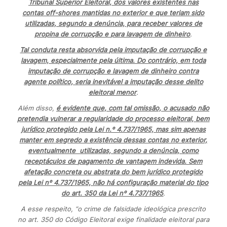
Tribunal Superior Eleitoral, dos valores existentes nas
contas off-shores mantidas no exterior e que teriam sido
utilizadas, segundo a denúncia, para receber valores de
propina de corrupção e para lavagem de dinheiro
.
Tal conduta resta absorvida pela imputação de corrupção e
lavagem, especialmente pela última. Do contrário, em toda
imputação de corrupção e lavagem de dinheiro contra
agente político, seria inevitável a imputação desse delito
eleitoral menor
.
Além disso,
é evidente que, com tal omissão, o acusado não
pretendia vulnerar a regularidade do processo eleitoral, bem
jurídico protegido pela Lei n.º 4.737/1965, mas sim apenas
manter em segredo a existência dessas contas no exterior,
eventualmente utilizadas, segundo a denúncia, como
receptáculos de pagamento de vantagem indevida. Sem
afetação concreta ou abstrata do bem jurídico protegido
pela Lei nº 4.737/1965, não há configuração material do tipo
do art. 350 da Lei nº 4.737/1965
.
A esse respeito, “o crime de falsidade ideológica prescrito
no art. 350 do Código Eleitoral exige finalidade eleitoral para