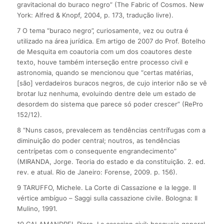
gravitacional do buraco negro” (The Fabric of Cosmos. New
York: Alfred & Knopf, 2004, p. 173, tradução livre).
7 O tema “buraco negro”, curiosamente, vez ou outra é
utilizado na área jurídica. Em artigo de 2007 do Prof. Botelho
de Mesquita em coautoria com um dos coautores deste
texto, houve também interseção entre processo civil e
astronomia, quando se mencionou que “certas matérias,
[são] verdadeiros buracos negros, de cujo interior não se vê
brotar luz nenhuma, evoluindo dentre dele um estado de
desordem do sistema que parece só poder crescer” (RePro
152/12).
8 “Nuns casos, prevalecem as tendências centrífugas com a
diminuição do poder central; noutros, as tendências
centrípetas com o consequente engrandecimento”
(MIRANDA, Jorge. Teoria do estado e da constituição. 2. ed.
rev. e atual. Rio de Janeiro: Forense, 2009. p. 156).
9 TARUFFO, Michele. La Corte di Cassazione e la legge. Il
vértice ambíguo – Saggi sulla cassazione civile. Bologna: Il
Mulino, 1991.
10 CALAMANDREI, Piero. La casacion civil: bosquejo general