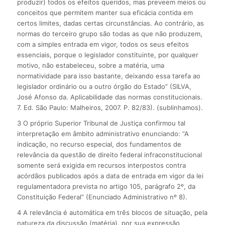
produzir) todos os efeitos queridos, mas preveem meios ou
conceitos que permitem manter sua eficácia contida em
certos limites, dadas certas circunstâncias. Ao contrário, as
normas do terceiro grupo são todas as que não produzem,
com a simples entrada em vigor, todos os seus efeitos
essenciais, porque o legislador constituinte, por qualquer
motivo, não estabeleceu, sobre a matéria, uma
normatividade para isso bastante, deixando essa tarefa ao
legislador ordinário ou a outro órgão do Estado” (SILVA,
José Afonso da. Aplicabilidade das normas constitucionais.
7. Ed. São Paulo: Malheiros, 2007. P. 82/83). (sublinhamos).
3 O próprio Superior Tribunal de Justiça confirmou tal
interpretação em âmbito administrativo enunciando: “A
indicação, no recurso especial, dos fundamentos de
relevância da questão de direito federal infraconstitucional
somente será exigida em recursos interpostos contra
acórdãos publicados após a data de entrada em vigor da lei
regulamentadora prevista no artigo 105, parágrafo 2º, da
Constituição Federal” (Enunciado Administrativo nº 8).
4 A relevância é automática em três blocos de situação, pela
natureza da discussão (matéria), por sua expressão