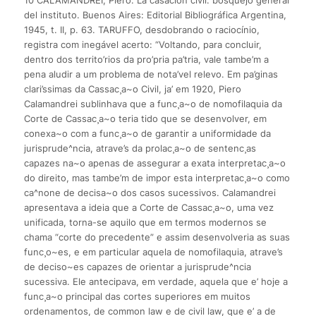
del instituto. Buenos Aires: Editorial Bibliográfica Argentina,
1945, t. II, p. 63. TARUFFO, desdobrando o raciocínio,
registra com inegável acerto: “Voltando, para concluir,
dentro dos territo’rios da pro’pria pa’tria, vale tambe’m a
pena aludir a um problema de nota’vel relevo. Em pa’ginas
clari’ssimas da Cassac¸a~o Civil, ja’ em 1920, Piero
Calamandrei sublinhava que a func¸a~o de nomofilaquia da
Corte de Cassac¸a~o teria tido que se desenvolver, em
conexa~o com a func¸a~o de garantir a uniformidade da
jurisprude^ncia, atrave’s da prolac¸a~o de sentenc¸as
capazes na~o apenas de assegurar a exata interpretac¸a~o
do direito, mas tambe’m de impor esta interpretac¸a~o como
ca^none de decisa~o dos casos sucessivos. Calamandrei
apresentava a ideia que a Corte de Cassac¸a~o, uma vez
unificada, torna-se aquilo que em termos modernos se
chama “corte do precedente” e assim desenvolveria as suas
func¸o~es, e em particular aquela de nomofilaquia, atrave’s
de deciso~es capazes de orientar a jurisprude^ncia
sucessiva. Ele antecipava, em verdade, aquela que e’ hoje a
func¸a~o principal das cortes superiores em muitos
ordenamentos, de common law e de civil law, que e’ a de