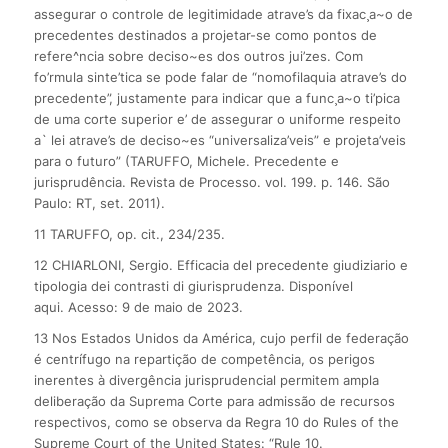
assegurar o controle de legitimidade atrave’s da fixac¸a~o de
precedentes destinados a projetar-se como pontos de
refere^ncia sobre deciso~es dos outros jui’zes. Com
fo’rmula sinte’tica se pode falar de “nomofilaquia atrave’s do
precedente”, justamente para indicar que a func¸a~o ti’pica
de uma corte superior e’ de assegurar o uniforme respeito
a` lei atrave’s de deciso~es “universaliza’veis” e projeta’veis
para o futuro” (TARUFFO, Michele. Precedente e
jurisprudência. Revista de Processo. vol. 199. p. 146. São
Paulo: RT, set. 2011).
11 TARUFFO, op. cit., 234/235.
12 CHIARLONI, Sergio. Efficacia del precedente giudiziario e
tipologia dei contrasti di giurisprudenza. Disponível
aqui. Acesso: 9 de maio de 2023.
13 Nos Estados Unidos da América, cujo perfil de federação
é centrífugo na repartição de competência, os perigos
inerentes à divergência jurisprudencial permitem ampla
deliberação da Suprema Corte para admissão de recursos
respectivos, como se observa da Regra 10 do Rules of the
Supreme Court of the United States: “Rule 10.