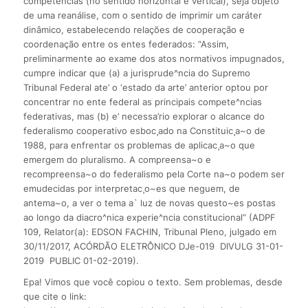
competências (no sentido horizontal e vertical), seja objeto
de uma reanálise, com o sentido de imprimir um caráter
dinâmico, estabelecendo relações de cooperação e
coordenação entre os entes federados: “Assim,
preliminarmente ao exame dos atos normativos impugnados,
cumpre indicar que (a) a jurisprude^ncia do Supremo
Tribunal Federal ate’ o ‘estado da arte’ anterior optou por
concentrar no ente federal as principais compete^ncias
federativas, mas (b) e’ necessa’rio explorar o alcance do
federalismo cooperativo esboc¸ado na Constituic¸a~o de
1988, para enfrentar os problemas de aplicac¸a~o que
emergem do pluralismo. A compreensa~o e
recompreensa~o do federalismo pela Corte na~o podem ser
emudecidas por interpretac¸o~es que neguem, de
antema~o, a ver o tema a` luz de novas questo~es postas
ao longo da diacro^nica experie^ncia constitucional” (ADPF
109, Relator(a): EDSON FACHIN, Tribunal Pleno, julgado em
30/11/2017, ACÓRDÃO ELETRÔNICO DJe-019 DIVULG 31-01-
2019 PUBLIC 01-02-2019).
Epa! Vimos que você copiou o texto. Sem problemas, desde
que cite o link: