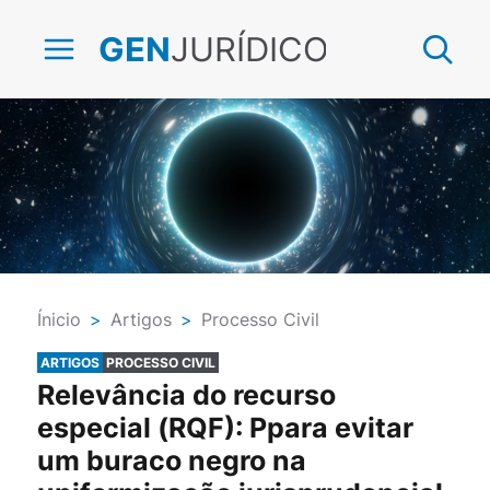
JURÍDICO
GEN
Ínicio
>
Artigos
>
Processo Civil
ARTIGOS
PROCESSO CIVIL
Relevância do recurso
especial (RQF): Ppara evitar
um buraco negro na