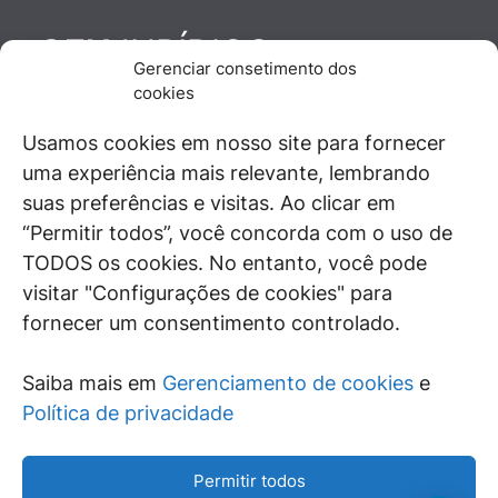
JURÍDICO
GEN
Gerenciar consetimento dos
De maneira independente, os autores e
cookies
colaboradores do GEN Jurídico, renomados
juristas e doutrinadores nacionais, se posicionam
Usamos cookies em nosso site para fornecer
diante de questões relevantes do cotidiano e
uma experiência mais relevante, lembrando
universo jurídico.
suas preferências e visitas. Ao clicar em
“Permitir todos”, você concorda com o uso de
TODOS os cookies. No entanto, você pode
visitar "Configurações de cookies" para
ÁREAS DE INTERESSE
fornecer um consentimento controlado.
SAIBA MAIS
Saiba mais em
Gerenciamento de cookies
e
SIGA
Política de privacidade
Permitir todos