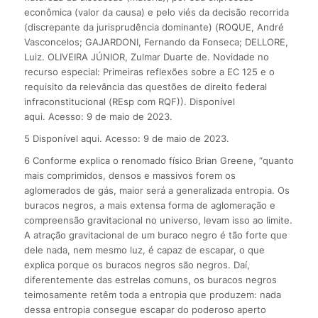
econômica (valor da causa) e pelo viés da decisão recorrida
(discrepante da jurisprudência dominante) (ROQUE, André
Vasconcelos; GAJARDONI, Fernando da Fonseca; DELLORE,
Luiz. OLIVEIRA JÚNIOR, Zulmar Duarte de. Novidade no
recurso especial: Primeiras reflexões sobre a EC 125 e o
requisito da relevância das questões de direito federal
infraconstitucional (REsp com RQF)). Disponível
aqui. Acesso: 9 de maio de 2023.
5 Disponível aqui. Acesso: 9 de maio de 2023.
6 Conforme explica o renomado físico Brian Greene, “quanto
mais comprimidos, densos e massivos forem os
aglomerados de gás, maior será a generalizada entropia. Os
buracos negros, a mais extensa forma de aglomeração e
compreensão gravitacional no universo, levam isso ao limite.
A atração gravitacional de um buraco negro é tão forte que
dele nada, nem mesmo luz, é capaz de escapar, o que
explica porque os buracos negros são negros. Daí,
diferentemente das estrelas comuns, os buracos negros
teimosamente retêm toda a entropia que produzem: nada
dessa entropia consegue escapar do poderoso aperto