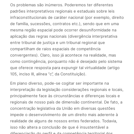
Os problemas são inúmeros. Poderemos ter diferentes
padrões interpretativos regionais e estaduais sobre leis
infraconstitucionais de caráter nacional (por exemplo, direito
de família, sucessões, contratos etc.), sendo que em uma
mesma região espacial pode ocorrer desuniformidade na
aplicação das regras nacionais (divergência interpretativa
entre tribunal de justiça e um tribunal regional que
compartilham de raios espaciais de competência
convergentes). Claro, isso já acontece na realidade, mas
como contingência, porquanto não é desejado pelo sistema
que oferece resposta para expungir tal virtualidade (artigo
105, inciso III, alínea “c”, da Constituição).
Em plano diverso, pode-se cogitar ser importante na
interpretação da legislação considerações regionais e locais,
principalmente face às circunstâncias e diferenças locais e
regionais de nosso país de dimensão continental. De fato, a
concentração legislativa da União em diversas questões
impede o desenvolvimento de um direito mais aderente à
realidade de alguns de nossos entes federados. Todavia,
isso não altera a conclusão de que é insustentável a
diferenciação do perfil e da competência territorial dos