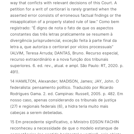
way that conficts with relevant decisions of this Court. A
petition for a writ of certiorari is rarely granted when the
asserted error consists of erroneous factual fndings or the
misapplication of a properly stated rule of law.” Como bem
registrado: “É digno de nota o fato de que os aspectos
constantes das três letras praticamente se resumem à
divergência jurisprudencial, exceção feita à parte final da
letra a, que autoriza o certiorari por vícios processuais”
(ALVIM, Teresa Arruda; DANTAS, Bruno. Recurso especial,
recurso extraordinário e a nova função dos tribunais
superiores. 6. ed. rev., atual. e ampl. São Paulo: RT, 2020. p.
491).
14 HAMILTON, Alexander; MADISON, James; JAY, John. O
federalista: pensamento político. Traduzido por Ricardo
Rodrigues Gama. 2. ed. Campinas: Russell, 2005. p. 482. Em
nosso caso, apenas considerando os tribunais de justiça
(27) e regionais federais (6), a hidra teria muito mais
cabeças a serem debeladas.
15 Em precedente significativo, o Ministro EDSON FACHIN
reconheceu a necessidade de que o modelo estanque de